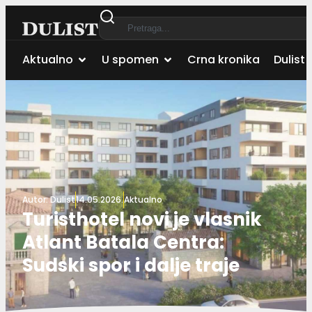
Aktualno
U spomen
Crna kronika
Dulist 
Autor:
Dulist
14.05.2026.
Aktualno
Turisthotel novi je vlasnik
Atlant Batala Centra:
Sudski spor i dalje traje