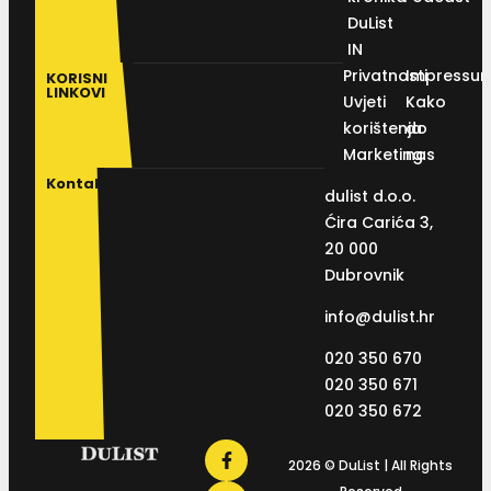
DuList
IN
Privatnosti
Impressu
KORISNI
LINKOVI
Uvjeti
Kako
korištenja
do
Marketing
nas
Kontakt
dulist d.o.o.
Ćira Carića 3,
20 000
Dubrovnik
info@dulist.hr
020 350 670
020 350 671
020 350 672
2026 © DuList | All Rights