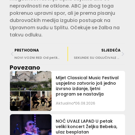
nepravilnosti ne otklone. ABC je zbog toga
pokrenuo upravni spor, ali je prema pisanju
dubrovačkih medija izgubio postupak na
Upravnom sudu u Splitu. Očekuje se žalba na
takvu odluku.
PRETHODNA
SLJEDEĆA
NOVI VOZNI RED Od petka promjene u gradskom i prigradskom prijevozu
SEKUNDE SU ODLUČIVALE Hrabri Šime Buterin (20) skočio u more i spasio život starijem muškarcu
Povezano
Mljet Classical Music Festival
uspješno zatvorio još jedno
izvrsno izdanje, ljetni
program se nastavlja
Aktualno
06.08.2026
NOĆ UVALE LAPAD U petak
veliki koncert Željka Bebeka,
ulaz besplatan