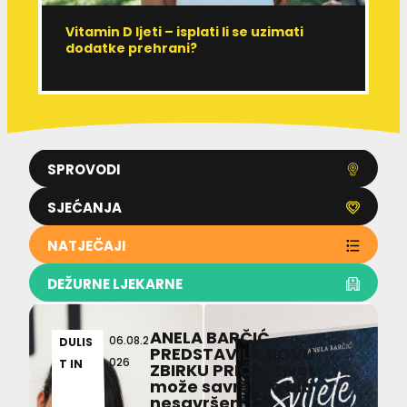
Vitamin D ljeti – isplati li se uzimati
I
dodatke prehrani?
J
p
SPROVODI
SJEĆANJA
NATJEČAJI
DEŽURNE LJEKARNE
ANELA BARČIĆ
06.08.2
DULIS
PREDSTAVILA NOVU
026
T IN
ZBIRKU PRIČA ‘Život
može savršeno biti
nesavršen’