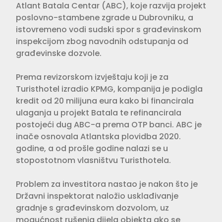
Atlant Batala Centar (ABC), koje razvija projekt
poslovno-stambene zgrade u Dubrovniku, a
istovremeno vodi sudski spor s građevinskom
inspekcijom zbog navodnih odstupanja od
građevinske dozvole.
Prema revizorskom izvještaju koji je za
Turisthotel izradio KPMG, kompanija je podigla
kredit od 20 milijuna eura kako bi financirala
ulaganja u projekt Batala te refinancirala
postojeći dug ABC-a prema OTP banci. ABC je
inače osnovala Atlantska plovidba 2020.
godine, a od prošle godine nalazi se u
stopostotnom vlasništvu Turisthotela.
Problem za investitora nastao je nakon što je
Državni inspektorat naložio usklađivanje
gradnje s građevinskom dozvolom, uz
mogućnost rušenja dijela objekta ako se