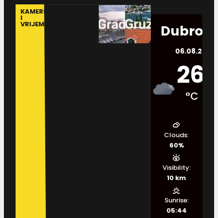
KAMERE
I
VRIJEME
Dubrovn
06.08.2026.
26
°C
Clouds:
60%
Visibility:
10 km
Sunrise:
05:44