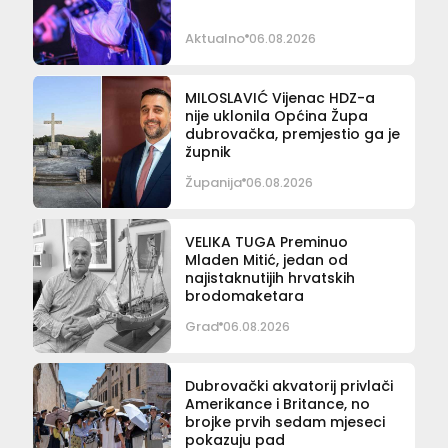
Aktualno
06.08.2026
MILOSLAVIĆ Vijenac HDZ-a
nije uklonila Općina Župa
dubrovačka, premjestio ga je
župnik
Županija
06.08.2026
VELIKA TUGA Preminuo
Mladen Mitić, jedan od
najistaknutijih hrvatskih
brodomaketara
Grad
06.08.2026
Dubrovački akvatorij privlači
Amerikance i Britance, no
brojke prvih sedam mjeseci
pokazuju pad