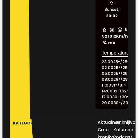
Sunset:
20:02
8
52
1012
Km/h
%
mb
23:00
25
°
/
25
°
02:00
25
°
/
25
°
05:00
25
°
/
25
°
08:00
28
°
/
28
°
11:00
31
°
/
31
°
14:00
32
°
/
32
°
17:00
30
°
/
30
°
20:00
30
°
/
30
°
Aktualno
Zanimljivos
KATEGORIJE
Crna
Kolumne
kronika
Podcast