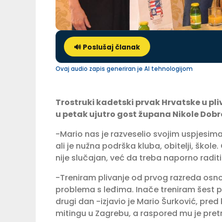
🔊 Poslušaj članak
Ovaj audio zapis generiran je AI tehnologijom
Trostruki kadetski prvak Hrvatske u pli
u petak ujutro gost župana Nikole Dobr
-Mario nas je razveselio svojim uspjesima.
ali je nužna podrška kluba, obitelji, škol
nije slučajan, već da treba naporno radit
-Treniram plivanje od prvog razreda osnov
problema s leđima. Inače treniram šest pu
drugi dan -izjavio je Mario Šurković, pre
mitingu u Zagrebu, a raspored mu je pretr