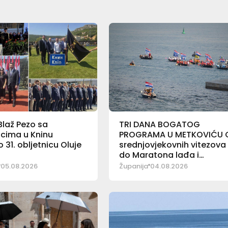
laž Pezo sa
TRI DANA BOGATOG
icima u Kninu
PROGRAMA U METKOVIĆU 
o 31. obljetnicu Oluje
srednjovjekovnih vitezova
do Maratona lađa i
Jerkovačke fešte
05.08.2026
Županija
04.08.2026