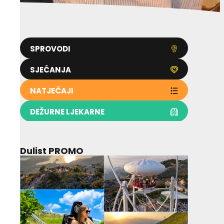
SPROVODI
SJEĆANJA
NATJEČAJI
DEŽURNE LJEKARNE
Dulist PROMO