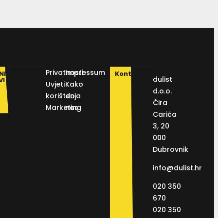
Privatnosti
Impressum
NI
Kontakt
dulist
VI
Uvjeti
Kako
d.o.o.
korištenja
do
Ćira
Marketing
nas
Carića
3, 20
000
Dubrovnik
info@dulist.hr
020 350
670
020 350