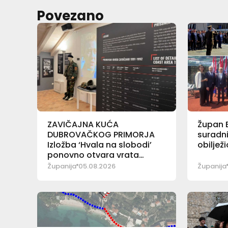
Povezano
ZAVIČAJNA KUĆA
Župan B
DUBROVAČKOG PRIMORJA
suradn
Izložba ‘Hvala na slobodi’
obilježi
ponovno otvara vrata
posjetiteljima
Županija
05.08.2026
Županija