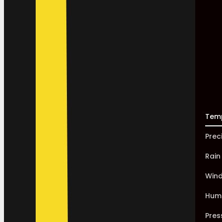
Tem
Prec
Rain
Win
Humi
Pres