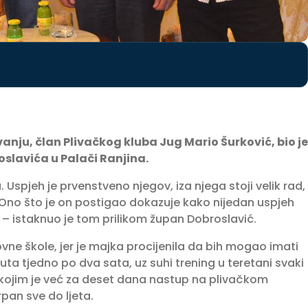
vanju, član Plivačkog kluba Jug Mario Šurković, bio je
oslavića u Palači Ranjina.
 Uspjeh je prvenstveno njegov, iza njega stoji velik rad,
e. Ono što je on postigao dokazuje kako nijedan uspjeh
i – istaknuo je tom prilikom župan Dobroslavić.
ne škole, jer je majka procijenila da bih mogao imati
ta tjedno po dva sata, uz suhi trening u teretani svaki
d kojim je već za deset dana nastup na plivačkom
pan sve do ljeta.