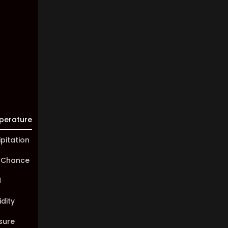
Visibility:
10 km
Sunrise:
05:44
Sunset:
20:02
perature
ipitation
 Chance
d
dity
sure