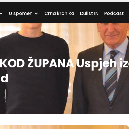
U spomen
Crna kronika
Dulist IN
Podcast
KOD ŽUPANA Uspjeh i
ad