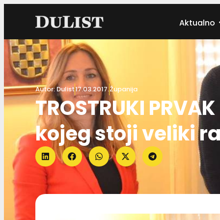
Aktualno
Autor:
Dulist
17.03.2017.
Županija
TROSTRUKI PRVAK 
kojeg stoji veliki r