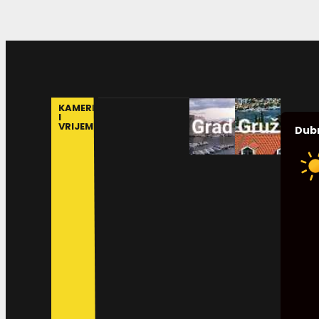
KAMERE
I
VRIJEME
Dub