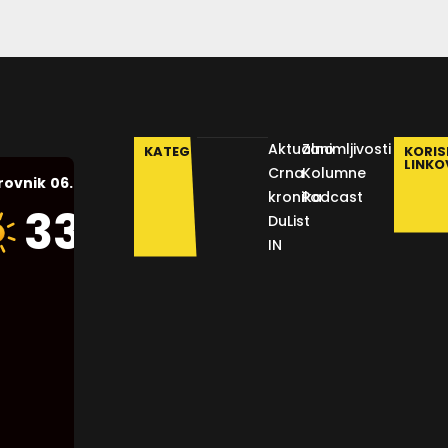
Aktualno
Zanimljivosti
KATEGORIJE
KORIS
LINKO
Crna
Kolumne
06.08.2026.
rovnik
kronika
Podcast
Humidity:
33
°C
DuList
46 %
IN
Pressure:
1014 mb
Wind:
9
Km/h
Clouds:
0%