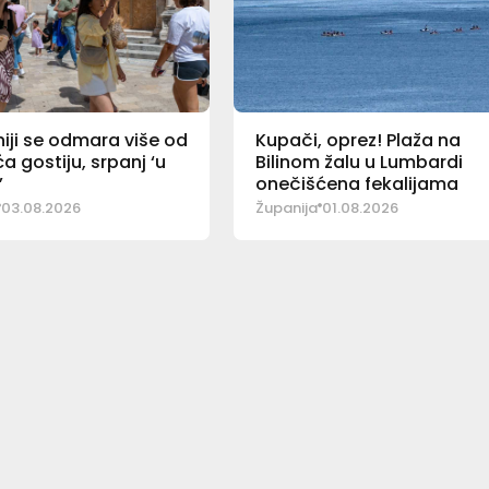
iji se odmara više od
Kupači, oprez! Plaža na
ća gostiju, srpanj ‘u
Bilinom žalu u Lumbardi
’
onečišćena fekalijama
03.08.2026
Županija
01.08.2026