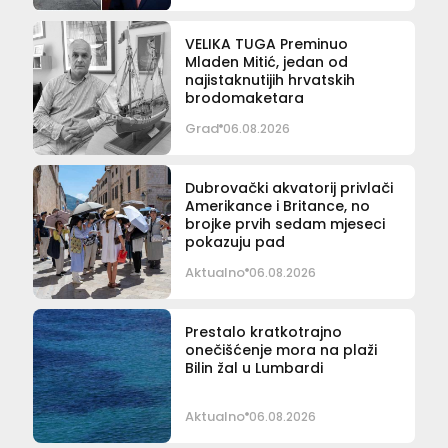
VELIKA TUGA Preminuo
Mladen Mitić, jedan od
najistaknutijih hrvatskih
brodomaketara
Grad
06.08.2026
Dubrovački akvatorij privlači
Amerikance i Britance, no
brojke prvih sedam mjeseci
pokazuju pad
Aktualno
06.08.2026
Prestalo kratkotrajno
onečišćenje mora na plaži
Bilin žal u Lumbardi
Aktualno
06.08.2026