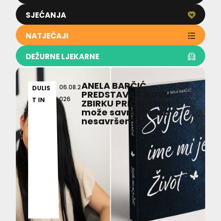
SJEĆANJA
NATJEČAJI
DEŽURNE LJEKARNE
ANELA BARČIĆ
06.08.2
DULIS
PREDSTAVILA NOVU
026
T IN
ZBIRKU PRIČA ‘Život
može savršeno biti
nesavršen’