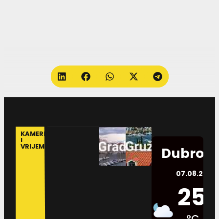
KAMERE
I
VRIJEME
Dubrovn
07.08.2026.
25
°C