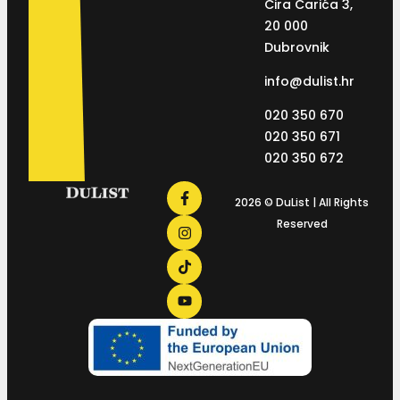
Ćira Carića 3,
20 000
Dubrovnik
info@dulist.hr
020 350 670
020 350 671
020 350 672
2026 © DuList | All Rights
Reserved