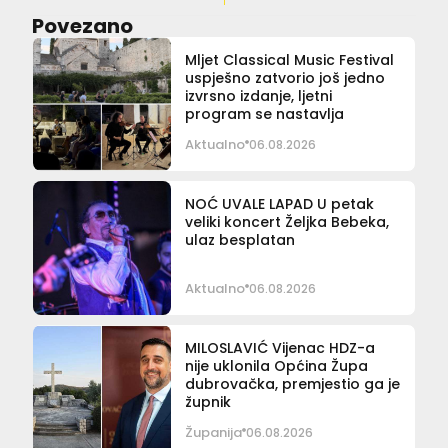
Povezano
Mljet Classical Music Festival
uspješno zatvorio još jedno
izvrsno izdanje, ljetni
program se nastavlja
Aktualno
06.08.2026
NOĆ UVALE LAPAD U petak
veliki koncert Željka Bebeka,
ulaz besplatan
Aktualno
06.08.2026
MILOSLAVIĆ Vijenac HDZ-a
nije uklonila Općina Župa
dubrovačka, premjestio ga je
župnik
Županija
06.08.2026