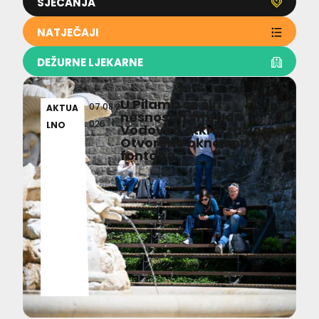
SJEĆANJA
NATJEČAJI
DEŽURNE LJEKARNE
U Pilama se širi
07.08.2
AKTUA
nesnosan smrad,
026
LNO
Vodovod otkrio razlog:
Otvoreno okno kod
fontane