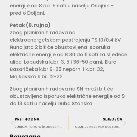
energije od 8 do 15 sati u naselju Osojnik –
predio Doljani.
Petak (9. rujna)
Zbog planiranih radova na
elektroenergetskom postrojenju TS 10/0,4 kV
Nuncijata 2 bit će obustavljena isporuka
električne energije od 8.30 do 11 sati za sljedeće
ulice: Lopudska k.br. 3, 5 i 36-50 parni, Đura
Basaričeka k.br 9-25 neparni i k.br. 32,
Majkovska k.br. 12-22.
Zbog planiranih radova na SN mreži bit će
obustavljena isporuka električne energije od 9
do 13 sati u naselju Duba Stonska.
PRETHODNA
SLJEDEĆA
JURICA TURK ‘U interesu nam je da Muzej Domovinskog rata bude dostupan što većem broju ljudi’
GDJE JE NESTALA KULTURA… Je li problem napraviti nekoliko koraka i baciti smeće u kontejner?
Povezano