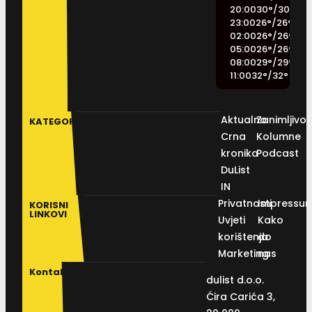
20:00
30
°
/
30
°
23:00
26
°
/
26
°
02:00
26
°
/
26
°
05:00
26
°
/
26
°
08:00
29
°
/
29
°
11:00
32
°
/
32
°
Aktualno
Zanimljivos
KATEGORIJE
Crna
Kolumne
kronika
Podcast
DuList
IN
Privatnosti
Impressu
KORISNI
LINKOVI
Uvjeti
Kako
korištenja
do
Marketing
nas
Kontakt
dulist d.o.o.
Ćira Carića 3,