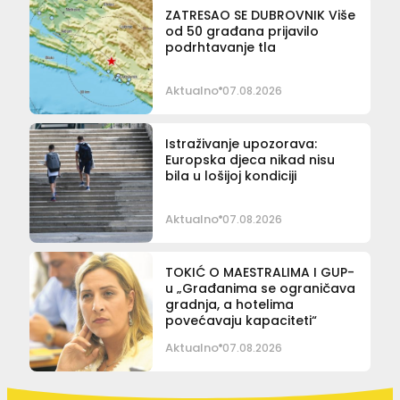
ZATRESAO SE DUBROVNIK Više
od 50 građana prijavilo
podrhtavanje tla
Aktualno
07.08.2026
Istraživanje upozorava:
Europska djeca nikad nisu
bila u lošijoj kondiciji
Aktualno
07.08.2026
TOKIĆ O MAESTRALIMA I GUP-
u „Građanima se ograničava
gradnja, a hotelima
povećavaju kapaciteti“
Aktualno
07.08.2026