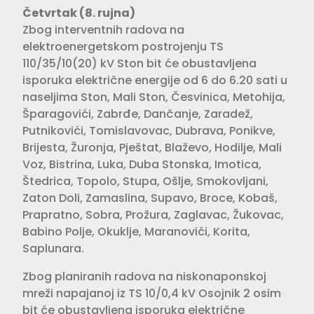
Četvrtak (8. rujna)
Zbog interventnih radova na
elektroenergetskom postrojenju TS
110/35/10(20) kV Ston bit će obustavljena
isporuka električne energije od 6 do 6.20 sati u
naseljima Ston, Mali Ston, Česvinica, Metohija,
Šparagovići, Zabrđe, Dančanje, Zaradež,
Putnikovići, Tomislavovac, Dubrava, Ponikve,
Brijesta, Žuronja, Pještat, Blaževo, Hodilje, Mali
Voz, Bistrina, Luka, Duba Stonska, Imotica,
Štedrica, Topolo, Stupa, Ošlje, Smokovljani,
Zaton Doli, Zamaslina, Supavo, Broce, Kobaš,
Prapratno, Sobra, Prožura, Zaglavac, Žukovac,
Babino Polje, Okuklje, Maranovići, Korita,
Saplunara.
Zbog planiranih radova na niskonaponskoj
mreži napajanoj iz TS 10/0,4 kV Osojnik 2 osim
bit će obustavljena isporuka električne