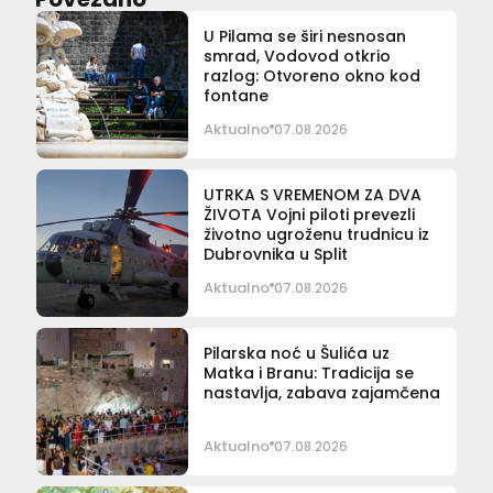
U Pilama se širi nesnosan
smrad, Vodovod otkrio
razlog: Otvoreno okno kod
fontane
Aktualno
07.08.2026
UTRKA S VREMENOM ZA DVA
ŽIVOTA Vojni piloti prevezli
životno ugroženu trudnicu iz
Dubrovnika u Split
Aktualno
07.08.2026
Pilarska noć u Šulića uz
Matka i Branu: Tradicija se
nastavlja, zabava zajamčena
Aktualno
07.08.2026