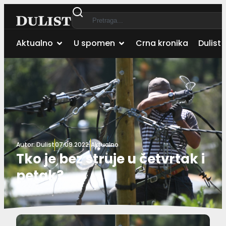
Aktualno
U spomen
Crna kronika
Dulist 
Autor:
Dulist
07.09.2022.
Aktualno
Tko je bez struje u četvrtak i
petak?