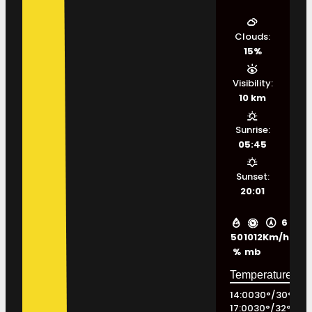
Clouds:
15%
Visibility:
10 km
Sunrise:
05:45
Sunset:
20:01
6
50
1012
Km/h
%
mb
14:00
30
°
/
30
°
17:00
30
°
/
32
°