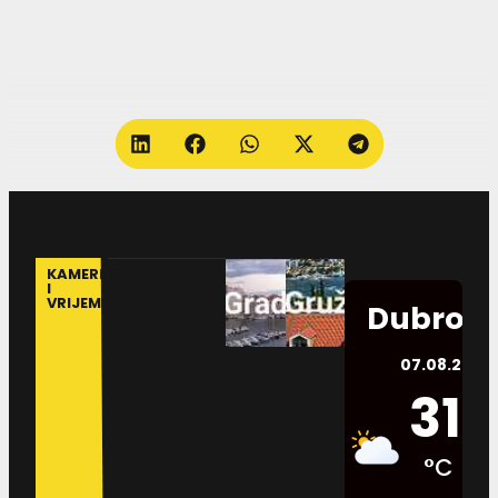
KAMERE
I
VRIJEME
Dubrovn
07.08.2026.
31
°C