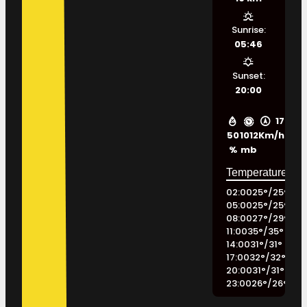
Sunrise:
05:46
Sunset:
20:00
17
50
1012
Km/h
%
mb
02:00
25
°
/
25
°
05:00
25
°
/
25
°
08:00
27
°
/
29
°
11:00
35
°
/
35
°
14:00
31
°
/
31
°
17:00
32
°
/
32
°
20:00
31
°
/
31
°
23:00
26
°
/
26
°