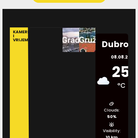
KAMERE
I
VRIJEME
Dubrovn
08.08.2026.
25
°C
Clouds:
50%
Visibility:
10 km