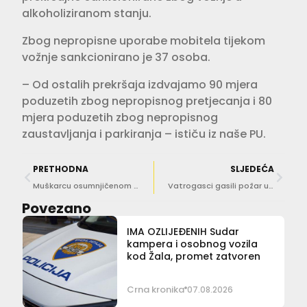
alkoholiziranom stanju.
Zbog nepropisne uporabe mobitela tijekom
vožnje sankcionirano je 37 osoba.
– Od ostalih prekršaja izdvajamo 90 mjera
poduzetih zbog nepropisnog pretjecanja i 80
mjera poduzetih zbog nepropisnog
zaustavljanja i parkiranja – ističu iz naše PU.
PRETHODNA
SLJEDEĆA
Muškarcu osumnjičenom za izazivanje požara u Mokošici određen istražni zatvor
Vatrogasci gasili požar u usjeku ispod Dupca, gorjela trava zapaljena na dva odvojena mjesta
Povezano
IMA OZLIJEĐENIH Sudar
kampera i osobnog vozila
kod Žala, promet zatvoren
Crna kronika
07.08.2026