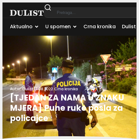
Aktualno
U spomen
Crna kronika
Dulist 
Autor:
Dulist
17.08.2022.
Crna kronika
[TJEDAN ZA NAMA U ZNAKU
MJERA] Pune ruke posla za
policajce