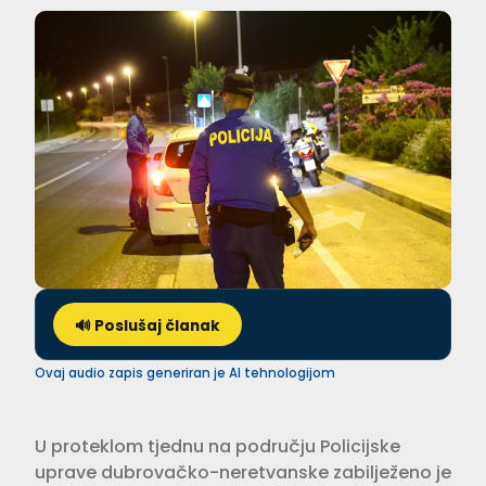
🔊 Poslušaj članak
Ovaj audio zapis generiran je AI tehnologijom
U proteklom tjednu na području Policijske
uprave dubrovačko-neretvanske zabilježeno je