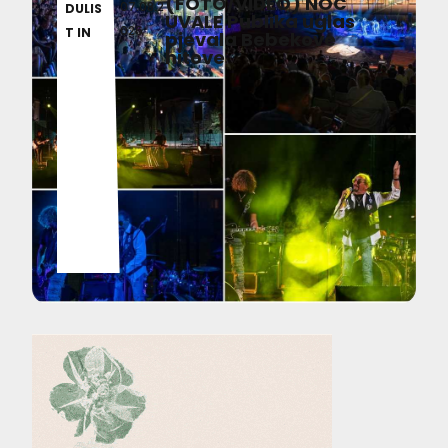
(FOTO/VIDEO) NOĆ
07.08.2
DULIS
UVALE Publika uglas
026
T IN
pjevala Bebekove
hitove