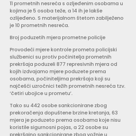
11 prometnih nesreća s ozljeđenim osobama u
kojima je 5 osoba teže, a 14 ih je lakše
ozlijeđeno. S materijalnom štetom zabilježeno
je 10 prometnih nesreća.
Broj poduzetih mjera prometne policije
Provodeći mjere kontrole prometa policijski
službenici su protiv počinitelja prometnih
prekršaja poduzeli 877 represivnih mjera od
kojih izdvajamo mjere poduzete prema
osobama, počiniteljima prekršaja koji su
najčešći uzročnici težih prometnih nesreća tzv.
‘četiri ubojice u prometu’.
Tako su 442 osobe sankcionirane zbog
prekoračenja dopuštene brzine kretanja, 63
mjera je poduzeto prema osobama koje nisu
koristile sigurnosni pojas, a 22 osobe su
prekršajno sankcionirane zbog vožnje u