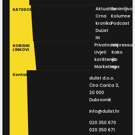
Aktualno
Zanimljivos
KATEGORIJE
Crna
Kolumne
kronika
Podcast
DuList
IN
Privatnosti
Impressu
KORISNI
LINKOVI
Uvjeti
Kako
korištenja
do
Marketing
nas
Kontakt
dulist d.o.o.
Ćira Carića 3,
20 000
Dubrovnik
info@dulist.hr
020 350 670
020 350 671