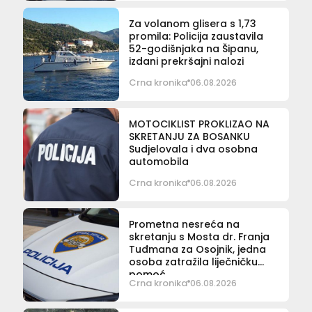
Za volanom glisera s 1,73
promila: Policija zaustavila
52-godišnjaka na Šipanu,
izdani prekršajni nalozi
Crna kronika
06.08.2026
MOTOCIKLIST PROKLIZAO NA
SKRETANJU ZA BOSANKU
Sudjelovala i dva osobna
automobila
Crna kronika
06.08.2026
Prometna nesreća na
skretanju s Mosta dr. Franja
Tuđmana za Osojnik, jedna
osoba zatražila liječničku
pomoć
Crna kronika
06.08.2026