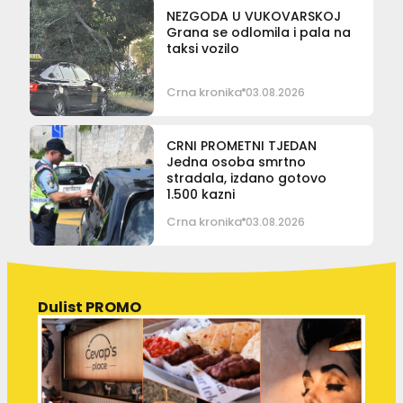
NEZGODA U VUKOVARSKOJ
Grana se odlomila i pala na
taksi vozilo
Crna kronika
03.08.2026
CRNI PROMETNI TJEDAN
Jedna osoba smrtno
stradala, izdano gotovo
1.500 kazni
Crna kronika
03.08.2026
Dulist PROMO