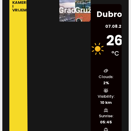
KAMERE
I
VRIJEME
Dubrovn
07.08.2026.
26
°C
Clouds:
2%
Visibility:
10 km
Sunrise:
05:45