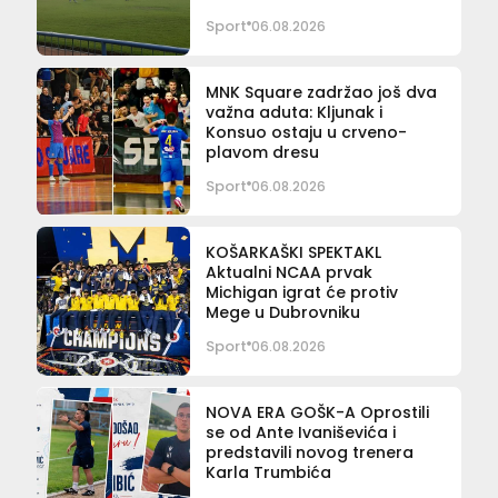
Sport
06.08.2026
MNK Square zadržao još dva
važna aduta: Kljunak i
Konsuo ostaju u crveno-
plavom dresu
Sport
06.08.2026
KOŠARKAŠKI SPEKTAKL
Aktualni NCAA prvak
Michigan igrat će protiv
Mege u Dubrovniku
Sport
06.08.2026
NOVA ERA GOŠK-A Oprostili
se od Ante Ivaniševića i
predstavili novog trenera
Karla Trumbića