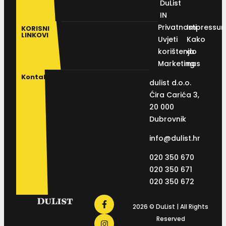
DuList
IN
Privatnosti
Impressu
KORISNI
LINKOVI
Uvjeti
Kako
korištenja
do
Marketing
nas
Kontakt
dulist d.o.o.
Ćira Carića 3,
20 000
Dubrovnik
info@dulist.hr
020 350 670
020 350 671
020 350 672
2026 © DuList | All Rights
Reserved