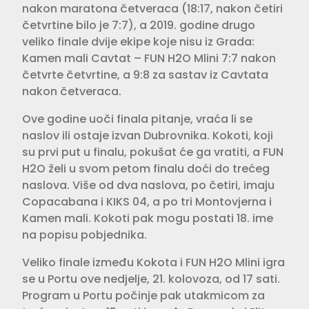
nakon maratona četveraca (18:17, nakon četiri
četvrtine bilo je 7:7), a 2019. godine drugo
veliko finale dvije ekipe koje nisu iz Grada:
Kamen mali Cavtat – FUN H2O Mlini 7:7 nakon
četvrte četvrtine, a 9:8 za sastav iz Cavtata
nakon četveraca.
Ove godine uoči finala pitanje, vraća li se
naslov ili ostaje izvan Dubrovnika. Kokoti, koji
su prvi put u finalu, pokušat će ga vratiti, a FUN
H2O želi u svom petom finalu doći do trećeg
naslova. Više od dva naslova, po četiri, imaju
Copacabana i KIKS 04, a po tri Montovjerna i
Kamen mali. Kokoti pak mogu postati 18. ime
na popisu pobjednika.
Veliko finale između Kokota i FUN H2O Mlini igra
se u Portu ove nedjelje, 21. kolovoza, od 17 sati.
Program u Portu počinje pak utakmicom za