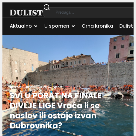
Aktualno
U spomen
Crna kronika
Dulist 
Autor:
Dulist
21.08.2022.
Sport
SVI U PORAT NA FINALE
DIVLJE LIGE Vraća li se
naslov ili ostaje izvan
Dubrovnika?