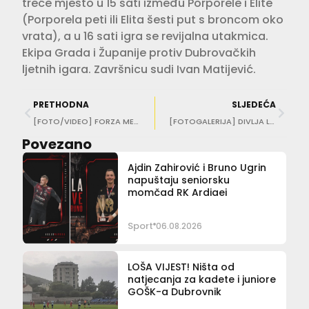
treće mjesto u 15 sati između Porporele i Elite
(Porporela peti ili Elita šesti put s broncom oko
vrata), a u 16 sati igra se revijalna utakmica.
Ekipa Grada i Županije protiv Dubrovačkih
ljetnih igara. Završnicu sudi Ivan Matijević.
PRETHODNA
SLJEDEĆA
[FOTO/VIDEO] FORZA MEĐEDI Medvjedići dobrog srca pobjednici ‘Malog Wembleya’
[FOTOGALERIJA] DIVLJA LIGA Cure u ekipi Dubrovačkih ljetnih igara ‘prevagnule’ za pobjedu u revijalnoj utakmici
Povezano
Ajdin Zahirović i Bruno Ugrin
napuštaju seniorsku
momčad RK Ardiaei
Sport
06.08.2026
LOŠA VIJEST! Ništa od
natjecanja za kadete i juniore
GOŠK-a Dubrovnik