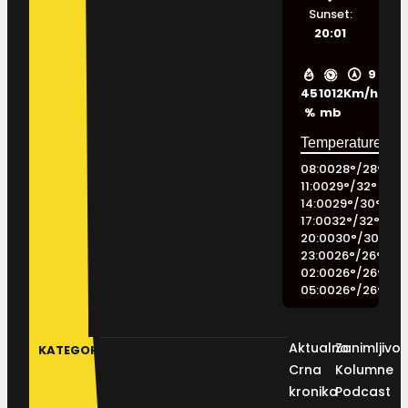
Sunset:
20:01
9
45
1012
Km/h
%
mb
08:00
28
°
/
28
°
11:00
29
°
/
32
°
14:00
29
°
/
30
°
17:00
32
°
/
32
°
20:00
30
°
/
30
°
23:00
26
°
/
26
°
02:00
26
°
/
26
°
05:00
26
°
/
26
°
Aktualno
Zanimljivos
KATEGORIJE
Crna
Kolumne
kronika
Podcast