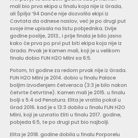
mali bio prva ekipa u finalu koja nije iz Grada,
ali Špilja ’94 Danče nije dozvolila ekipi iz
Cavtata da odnese naslov, već je po drugi put
svoje ime upisala na listu pobjednika. Dvije
godine poslije, 2013., i prije finala je bilo jasno
kako će prva po prvi put biti ekipa koja nije iz
Grada. Prvak je Kamen mali, koji je u velikom
finalu dobio FUN H2O Mlini sa 6:5.
Potom, tri godine za redom prvak nije iz Grada.
FUN H2O Mlini je 2014. dobio u finalu Palace
boljim izvođenjem četveraca (3:3 je bilo nakon
četvrte četvrtine). Kamen mali je 2015. u finalu
bolji s 5:4 od Penatura. Elita je vratila pokal u
Grad 2016. kad je s 13:3 dobila u finalu FUN H2O
Mlini, koji je uzvratio Eliti u finalu 2017. godine,
pobjeda 6:5, te po drugi put bio najbolji.
Elita je 2018. godine dobila u finalu Porporelu