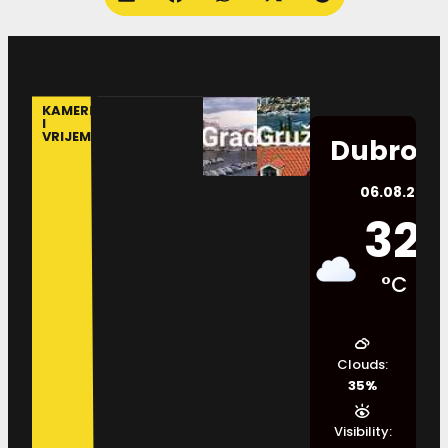
KAMERE
I
VRIJEME
Dubrovn
06.08.2026.
32
°C
Clouds:
35%
Visibility: