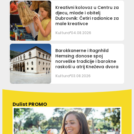
Kreativni kolovoz u Centru za
djecu, mlade i obitelj
Dubrovnik: Četiri radionice za
male kreativce
Kultura
04.08.2026
Barokkanerne i Ragnhild
Hemsing donose spoj
norveške tradicije i barokne
raskoši u atrij Kneževa dvora
Kultura
03.08.2026
Dulist PROMO