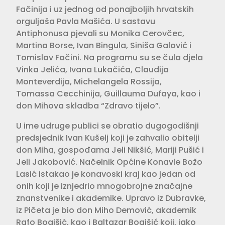
Fačinija i uz jednog od ponajboljih hrvatskih
orguljaša Pavla Mašića. U sastavu
Antiphonusa pjevali su Monika Cerovčec,
Martina Borse, Ivan Bingula, Siniša Galović i
Tomislav Fačini. Na programu su se čula djela
Vinka Jelića, Ivana Lukačića, Claudija
Monteverdija, Michelangela Rossija,
Tomassa Cecchinija, Guillauma Dufaya, kao i
don Mihova skladba “Zdravo tijelo”.
U ime udruge publici se obratio dugogodišnji
predsjednik Ivan Kušelj koji je zahvalio obitelji
don Miha, gospođama Jeli Nikšić, Mariji Pušić i
Jeli Jakobović. Načelnik Općine Konavle Božo
Lasić istakao je konavoski kraj kao jedan od
onih koji je iznjedrio mnogobrojne značajne
znanstvenike i akademike. Upravo iz Dubravke,
iz Pičeta je bio don Miho Demović, akademik
Rafo Bogišić, kao i Baltazar Bogišić koji, iako