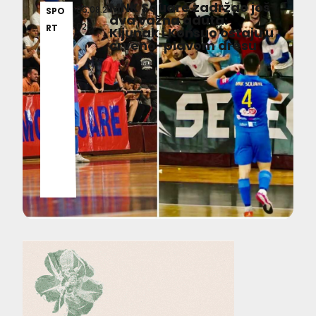
MNK Square zadržao još
06.08.2
SPO
dva važna aduta:
026
RT
Kljunak i Konsuo ostaju u
crveno-plavom dresu