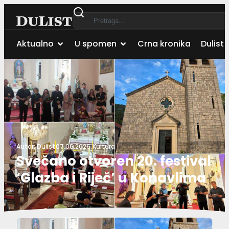
Aktualno
U spomen
Crna kronika
Dulist 
Autor:
Dulist
07.06.2026.
Kultura
Svečano otvoren 20. festival
‘Glazba i Riječ’ u Konavlima