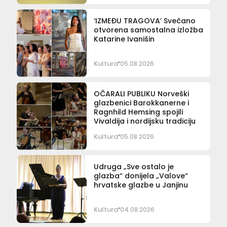
‘IZMEĐU TRAGOVA’ Svečano
otvorena samostalna izložba
Katarine Ivanišin
Kultura
05.08.2026
OČARALI PUBLIKU Norveški
glazbenici Barokkanerne i
Ragnhild Hemsing spojili
Vivaldija i nordijsku tradiciju
Kultura
05.08.2026
Udruga „Sve ostalo je
glazba“ donijela „Valove“
hrvatske glazbe u Janjinu
Kultura
04.08.2026