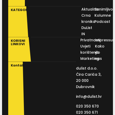
Aktualno
Zanimljivos
KATEGORIJE
Crna
Kolumne
kronika
Podcast
DuList
IN
Privatnosti
Impressu
KORISNI
LINKOVI
Uvjeti
Kako
korištenja
do
Marketing
nas
Kontakt
dulist d.o.o.
Ćira Carića 3,
20 000
Dubrovnik
info@dulist.hr
020 350 670
020 350 671