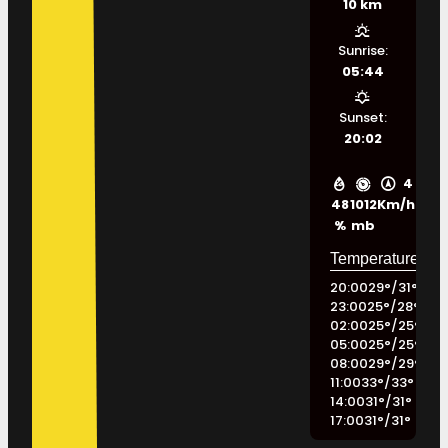
10 km
Sunrise:
05:44
Sunset:
20:02
4
48
1012
Km/h
%
mb
20:00
29
°
/
31
°
23:00
25
°
/
28
°
02:00
25
°
/
25
°
05:00
25
°
/
25
°
08:00
29
°
/
29
°
11:00
33
°
/
33
°
14:00
31
°
/
31
°
17:00
31
°
/
31
°