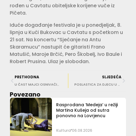
rođen u Cavtatu obiteljske korijene vuče iz
Pičeta.
Iduće događanje festivala je u ponedjeljak, 8.
lipnja u Kući Bukovac u Cavtatu s početkom u
21 sat. Na koncertu “Sjećanje na Antu
Skaramucu” nastupit će gitaristi Frano
Matušić, Maroje Brčić, Pero Škobelj, Ivo Baule i
Robert Prusina. Ulaz je slobodan.
PRETHODNA
SLJEDEĆA
U ČAST MAJCI OSNIVAČICE Epidaurus festival za 20. obljetnicu pokreće stipendije za mlade talente
POSLASTICA ZA DJECU U TEATRU ‘Luka Modrić: moja igra’
Povezano
Rasprodana ‘Medeja’ u režiji
Martina Kušeja od sutra
ponovno na Lovrjencu
Kultura
06.08.2026