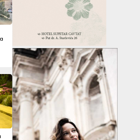
J
na
u