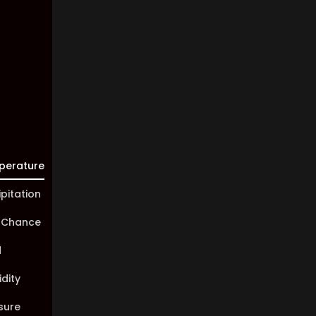
Visibility:
10 km
Sunrise:
05:44
Sunset:
20:02
perature
ipitation
 Chance
d
dity
sure