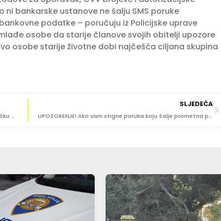
ao ni bankarske ustanove ne šalju SMS poruke
 bankovne podatke – poručuju iz Policijske uprave
ađe osobe da starije članove svojih obitelji upozore
vo osobe starije životne dobi najčešća ciljana skupina
SLJEDEĆA
SUDAR U STAROJ MOKOŠICI Dvije osobe zatražile liječničku pomoć
UPOZORENJE! Ako vam stigne poruka koju šalje prometna policija, nipošto ne otvarajte!