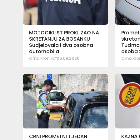
MOTOCIKLIST PROKLIZAO NA
Promet
SKRETANJU ZA BOSANKU
skretan
Sudjelovala i dva osobna
Tuđman
automobila
osoba z
pomoć
Crna kronika
06.08.2026
Crna kro
CRNI PROMETNI TJEDAN
KAZNA 