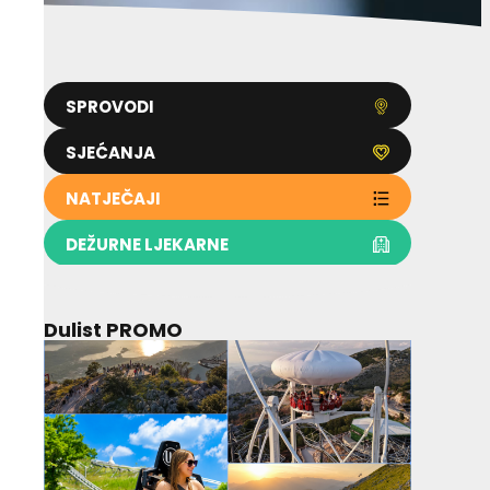
SPROVODI
SJEĆANJA
NATJEČAJI
DEŽURNE LJEKARNE
Dulist PROMO