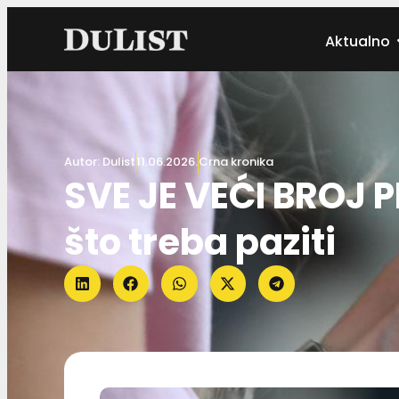
Aktualno
Autor:
Dulist
11.06.2026.
Crna kronika
SVE JE VEĆI BROJ
što treba paziti