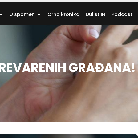
U spomen
Crna kronika
Dulist IN
Podcast
 PREVARENIH GRAĐANA! 