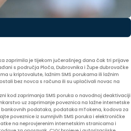
 zaprimila je tijekom jučerašnjeg dana čak tri prijave
rađani s područja Ploča, Dubrovnika i Župe dubrovačke
ma u kriptovalute, lažnim SMS porukama ili lažnim
tali bez novca s računa ili su uplaćivali novac na
i kod zaprimanja SMS poruka o navodnoj deaktivaciji
 bankarstvo uz zaprimanje poveznica na lažne internetske
h i bankovnih podataka, podataka mTokena, kodova za
rajte poveznice iz sumnjivih SMS poruka i elektroničke
atke na neprovjerenim internetskim stranicama i
dove za oporavak, CVV brojeve i autorizacijske