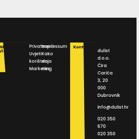
Privatnosti
Impressum
NI
Kontakt
dulist
VI
Uvjeti
Kako
d.o.o.
korištenja
do
Ćira
Marketing
nas
Carića
3, 20
000
Dubrovnik
info@dulist.hr
020 350
670
020 350