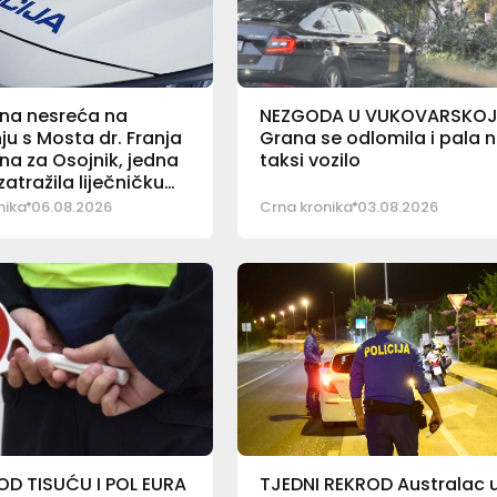
na nesreća na
NEZGODA U VUKOVARSKO
ju s Mosta dr. Franja
Grana se odlomila i pala 
a za Osojnik, jedna
taksi vozilo
atražila liječničku
nika
06.08.2026
Crna kronika
03.08.2026
OD TISUĆU I POL EURA
TJEDNI REKROD Australac 