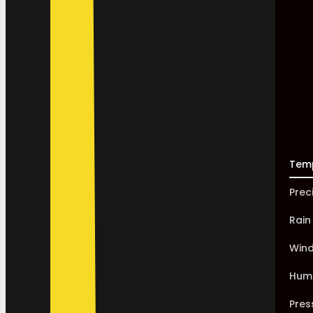
Tem
Prec
Rain
Win
Humi
Pres