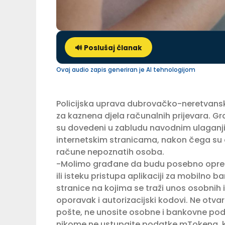
🔊 Poslušaj članak
Ovaj audio zapis generiran je AI tehnologijom
Policijska uprava dubrovačko-neretvanska
za kaznena djela računalnih prijevara. G
su dovedeni u zabludu navodnim ulaganji
internetskim stranicama, nakon čega su os
račune nepoznatih osoba.
-Molimo građane da budu posebno oprezn
ili isteku pristupa aplikaciji za mobilno
stranice na kojima se traži unos osobni
oporavak i autorizacijski kodovi. Ne otva
pošte, ne unosite osobne i bankovne pod
nikome ne ustupajte podatke mTokena, ko