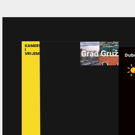
KAMERE
I
VRIJEME
Dub