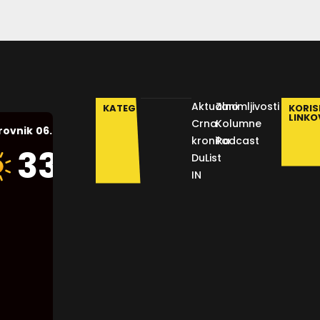
Aktualno
Zanimljivosti
KATEGORIJE
KORIS
LINKO
Crna
Kolumne
06.08.2026.
rovnik
kronika
Podcast
Humidity:
33
°C
DuList
46 %
IN
Pressure:
1014 mb
Wind:
9
Km/h
Clouds:
0%