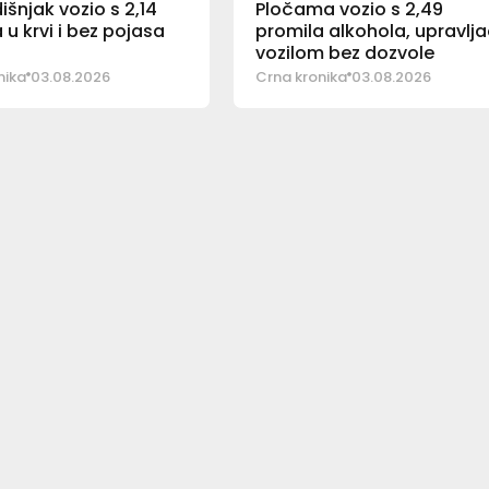
šnjak vozio s 2,14
Pločama vozio s 2,49
 u krvi i bez pojasa
promila alkohola, upravlj
vozilom bez dozvole
nika
03.08.2026
Crna kronika
03.08.2026