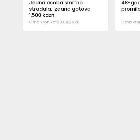
Jedna osoba smrtno
48-godi
stradala, izdano gotovo
promila
1.500 kazni
Crna kronika
03.08.2026
Crna kro