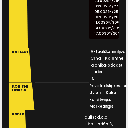
23:00
28
°
/
28
°
02:00
26
°
/
27
°
05:00
25
°
/
25
°
08:00
28
°
/
28
°
11:00
30
°
/
30
°
14:00
30
°
/
30
°
17:00
30
°
/
30
°
Aktualno
Zanimljivos
KATEGORIJE
Crna
Kolumne
kronika
Podcast
DuList
IN
Privatnosti
Impressu
KORISNI
LINKOVI
Uvjeti
Kako
korištenja
do
Marketing
nas
Kontakt
dulist d.o.o.
Ćira Carića 3,