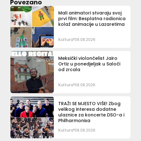
Povezano
Mali animatori stvaraju svoj
prvi film: Besplatna radionica
kolaž animacije u Lazaretima
Kultura
08.08.2026
Meksički violončelist Jairo
Ortiz u ponedjeljak u Saloči
od zrcala
Kultura
08.08.2026
TRAŽI SE MJESTO VIŠE! Zbog
velikog interesa dodatne
ulaznice za koncerte DSO-a i
Philharmonixa
Kultura
08.08.2026