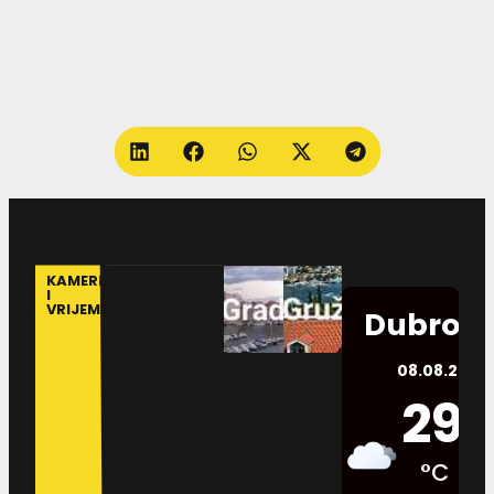
KAMERE
I
VRIJEME
Dubrovn
08.08.2026.
29
°C