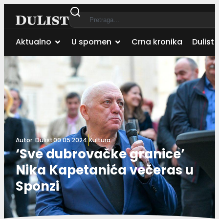
Aktualno
U spomen
Crna kronika
Dulist 
Autor:
Dulist
09.05.2024.
Kultura
‘Sve dubrovačke granice’
Nika Kapetanića večeras u
Sponzi