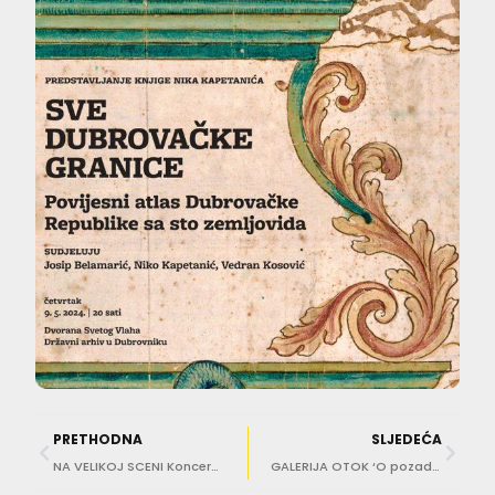
PRETHODNA
SLJEDEĆA
NA VELIKOJ SCENI Koncert američkog komornog zbora i orkestra
GALERIJA OTOK ‘O pozadinama i prazninama’ izložba Igora Eškinje