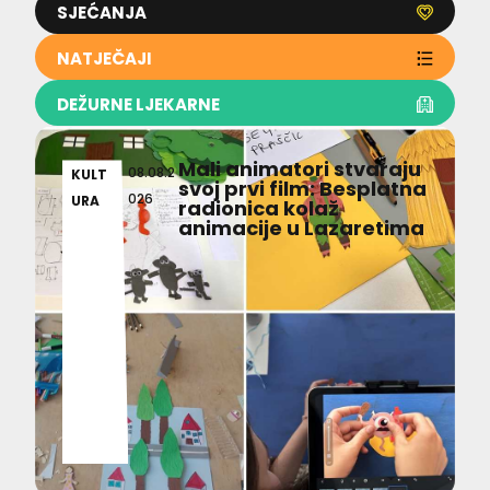
SJEĆANJA
NATJEČAJI
DEŽURNE LJEKARNE
Mali animatori stvaraju
08.08.2
KULT
svoj prvi film: Besplatna
026
URA
radionica kolaž
animacije u Lazaretima