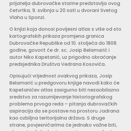
prijatelja dubrovačke starine predstavlja ovog
četvrtka, 9. svibnja u 20 sati u dvorani Svetog
Vlaha u Sponzi.
O knjizi koja donosi povijesni atlas s više od sto
kartografskih prikaza promjena granica
Dubrovačke Republike od 10. stoljeća do 1808.
godine, govorit će dr. sc. Josip Belamarić i
autor Niko Kapetanić, uz prigodno obraćanje
predsjednika Društva Vedrana Kosovića.
Opisujući vrijednost ovakvog prikaza, Josip
Belamarić u predgovoru knjige navodi kako će
Kapetanićev atlas zasigurno biti nezaobilazno
sredstvo za razumijevanje historiografskog
problema prvoga reda – pitanja dubrovačkih
aspiracija da se postave na prostoru Jadrana
kao ozbiljna teritorijalna država. S druge
strane, povjesničarima će jednako važne biti,