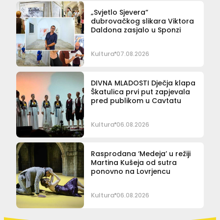
„Svjetlo Sjevera“
dubrovačkog slikara Viktora
Daldona zasjalo u Sponzi
Kultura
07.08.2026
DIVNA MLADOSTI Dječja klapa
Škatulica prvi put zapjevala
pred publikom u Cavtatu
Kultura
06.08.2026
Rasprodana ‘Medeja’ u režiji
Martina Kušeja od sutra
ponovno na Lovrjencu
Kultura
06.08.2026