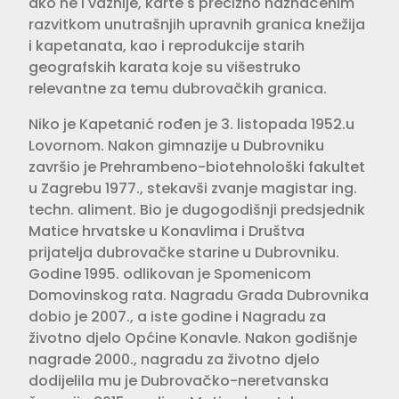
ako ne i važnije, karte s precizno naznačenim
razvitkom unutrašnjih upravnih granica knežija
i kapetanata, kao i reprodukcije starih
geografskih karata koje su višestruko
relevantne za temu dubrovačkih granica.
Niko je Kapetanić rođen je 3. listopada 1952.u
Lovornom. Nakon gimnazije u Dubrovniku
završio je Prehrambeno-biotehnološki fakultet
u Zagrebu 1977., stekavši zvanje magistar ing.
techn. aliment. Bio je dugogodišnji predsjednik
Matice hrvatske u Konavlima i Društva
prijatelja dubrovačke starine u Dubrovniku.
Godine 1995. odlikovan je Spomenicom
Domovinskog rata. Nagradu Grada Dubrovnika
dobio je 2007., a iste godine i Nagradu za
životno djelo Općine Konavle. Nakon godišnje
nagrade 2000., nagradu za životno djelo
dodijelila mu je Dubrovačko-neretvanska