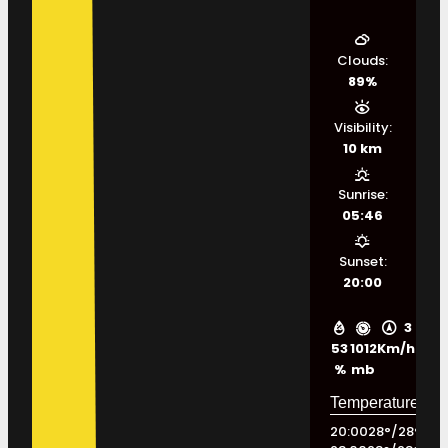
Clouds:
89%
Visibility:
10 km
Sunrise:
05:46
Sunset:
20:00
3
53
1012
Km/h
%
mb
20:00
28
°
/
28
°