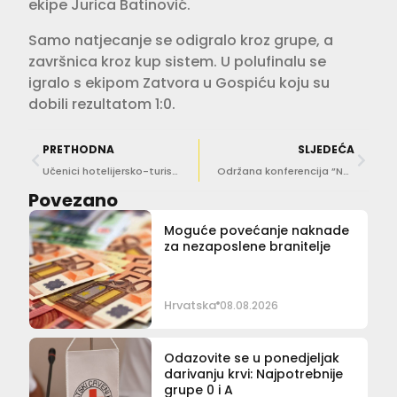
ekipe Jurica Batinović.
Samo natjecanje se odigralo kroz grupe, a
završnica kroz kup sistem. U polufinalu se
igralo s ekipom Zatvora u Gospiću koju su
dobili rezultatom 1:0.
PRETHODNA
SLJEDEĆA
Učenici hotelijersko-turističkog smjera otkrili kako neuroznanost mijenja poslovni svijet
Održana konferencija ”Naše More” o održivoj budućnosti pomorske industrije
Povezano
Moguće povećanje naknade
za nezaposlene branitelje
Hrvatska
08.08.2026
Odazovite se u ponedjeljak
darivanju krvi: Najpotrebnije
grupe 0 i A