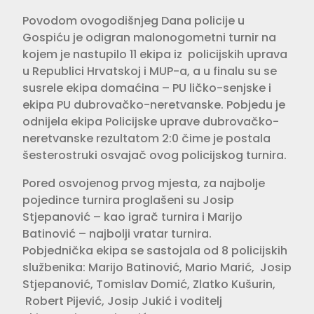
Povodom ovogodišnjeg Dana policije u
Gospiću je odigran malonogometni turnir na
kojem je nastupilo 11 ekipa iz policijskih uprava
u Republici Hrvatskoj i MUP-a, a u finalu su se
susrele ekipa domaćina – PU ličko-senjske i
ekipa PU dubrovačko-neretvanske. Pobjedu je
odnijela ekipa Policijske uprave dubrovačko-
neretvanske rezultatom 2:0 čime je postala
šesterostruki osvajač ovog policijskog turnira.
Pored osvojenog prvog mjesta, za najbolje
pojedince turnira proglašeni su Josip
Stjepanović – kao igrač turnira i Marijo
Batinović – najbolji vratar turnira.
Pobjednička ekipa se sastojala od 8 policijskih
službenika: Marijo Batinović, Mario Marić, Josip
Stjepanović, Tomislav Domić, Zlatko Kušurin,
Robert Pijević, Josip Jukić i voditelj