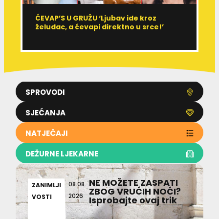
ĆEVAP’S U GRUŽU ‘Ljubav ide kroz
V
želudac, a ćevapi direktno u srce!’
d
SPROVODI
SJEĆANJA
NATJEČAJI
DEŽURNE LJEKARNE
NE MOŽETE ZASPATI
08.08.
ZANIMLJI
ZBOG VRUĆIH NOĆI?
2026
VOSTI
Isprobajte ovaj trik