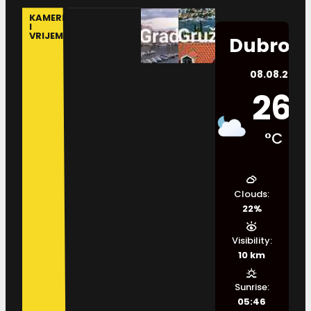
KAMERE
I
VRIJEME
Dubrovn
08.08.2026.
26
°C
Clouds:
22%
Visibility:
10 km
Sunrise:
05:46