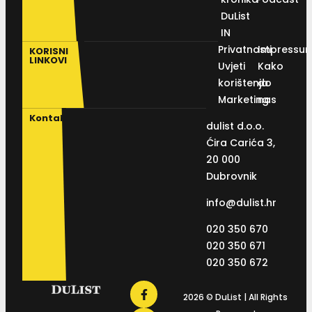
DuList
IN
Privatnosti
Impressu
KORISNI
LINKOVI
Uvjeti
Kako
korištenja
do
Marketing
nas
Kontakt
dulist d.o.o.
Ćira Carića 3,
20 000
Dubrovnik
info@dulist.hr
020 350 670
020 350 671
020 350 672
2026 © DuList | All Rights