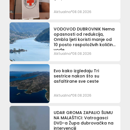
Aktualno
08.08.2026
VODOVOD DUBROVNIK Nema
opasnosti od redukcija,
Ombla ljeti koristi manje od
10 posto raspoloživih količina
vode
Aktualno
08.08.2026
Evo kako izgledaju Tri
sestrice nakon što su
asfaltirane sve ceste
Aktualno
08.08.2026
UDAR GROMA ZAPALIO ŠUMU
NA MALAŠTICI: Vatrogasci
DVD-a Župa dubrovačka na
intervenciji