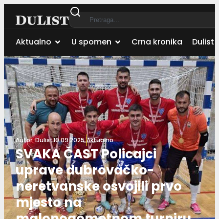
Aktualno
U spomen
Crna kronika
Dulist 
Autor:
Dulist
19.09.2025.
Aktualno
SVAKA ČAST Policajci
uprave dubrovačko-
neretvanske osvojili prvo
mjesto na
malonogometnom turniru