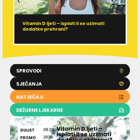
Vitamin D ljeti – isplati li se uzimati
I
dodatke prehrani?
J
p
SPROVODI
SJEĆANJA
NATJEČAJI
DEŽURNE LJEKARNE
Vitamin D ljeti –
06.08.
DULIST
isplati li se uzimati
2026
PROMO
dodatke prehrani?