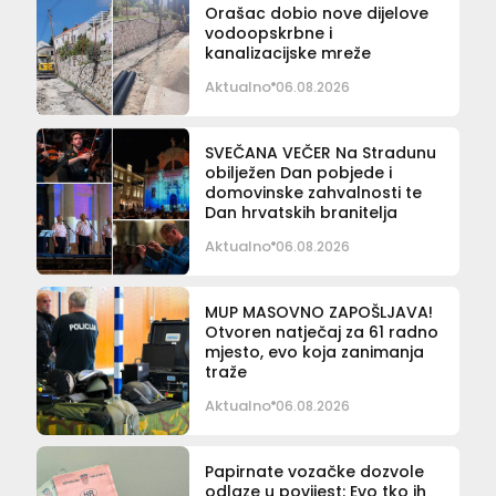
Orašac dobio nove dijelove
vodoopskrbne i
kanalizacijske mreže
Aktualno
06.08.2026
SVEČANA VEČER Na Stradunu
obilježen Dan pobjede i
domovinske zahvalnosti te
Dan hrvatskih branitelja
Aktualno
06.08.2026
MUP MASOVNO ZAPOŠLJAVA!
Otvoren natječaj za 61 radno
mjesto, evo koja zanimanja
traže
Aktualno
06.08.2026
Papirnate vozačke dozvole
odlaze u povijest: Evo tko ih