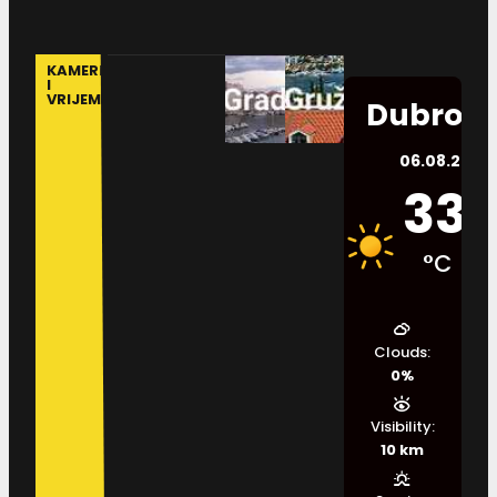
KAMERE
I
VRIJEME
Dubrovn
06.08.2026.
33
°C
Clouds:
0%
Visibility:
10 km