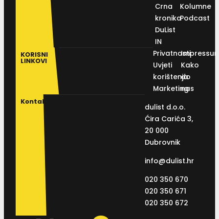
Crna
Kolumne
kronika
Podcast
DuList
IN
Privatnosti
Impressu
KORISNI
LINKOVI
Uvjeti
Kako
korištenja
do
Marketing
nas
Kontakt
dulist d.o.o.
Ćira Carića 3,
20 000
Dubrovnik
info@dulist.hr
020 350 670
020 350 671
020 350 672