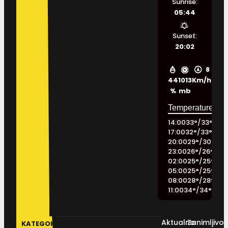
Sunrise:
05:44
Sunset:
20:02
8
44
1013
Km/h
%
mb
14:00
33
°
/
33
°
17:00
32
°
/
33
°
20:00
29
°
/
30
°
23:00
26
°
/
26
°
02:00
25
°
/
25
°
05:00
25
°
/
25
°
08:00
28
°
/
28
°
11:00
34
°
/
34
°
Aktualno
Zanimljivos
KATEGORIJE