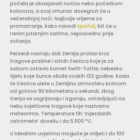
počela je obasjavati noćno nebo početkom
kolovoza, a svoj vrhunac dosegnut će u
večerašnjoj noći. Najbolje vrijeme za
promatranje, kako navodi
tportal
, bit će u
ranim jutarnjim satima, neposredno prije
svitanja.
Perzeidi nastaju dok Zemlja prolazi kroz
tragove prašine i sitnih čestica koje je za
sobom ostavio komet Swift-Tuttle, nebesko
tijelo koje Sunce obiđe svakih 133 godine. Kada
te čestice ulete u Zemljinu atmosferu brzinom
od gotovo 90 kilometara u sekundi, zbog
trenja se zagrijavaju i izgaraju, ostavljajući na
nebu svjetlosne tragove koje nazivamo
meteorima. Temperature tih ‘zvjezdanih
vatrometa’ dosežu i do 5.500 °C.
U idealnim uvjetima moguće je vidjeti i do 100