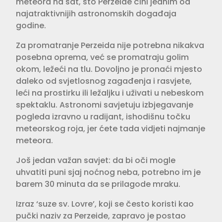
meteora na sat, što Perzeide čini jednim od
najatraktivnijih astronomskih događaja
godine.
Za promatranje Perzeida nije potrebna nikakva
posebna oprema, već se promatraju golim
okom, ležeći na tlu. Dovoljno je pronaći mjesto
daleko od svjetlosnog zagađenja i rasvjete,
leći na prostirku ili ležaljku i uživati u nebeskom
spektaklu. Astronomi savjetuju izbjegavanje
pogleda izravno u radijant, ishodišnu točku
meteorskog roja, jer ćete tada vidjeti najmanje
meteora.
Još jedan važan savjet: da bi oči mogle
uhvatiti puni sjaj noćnog neba, potrebno im je
barem 30 minuta da se prilagode mraku.
Izraz ‘suze sv. Lovre’, koji se često koristi kao
pučki naziv za Perzeide, zapravo je postao