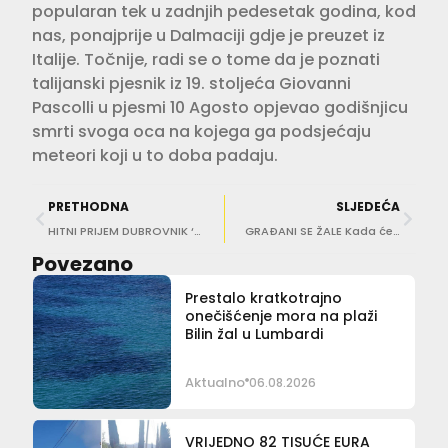
popularan tek u zadnjih pedesetak godina, kod
nas, ponajprije u Dalmaciji gdje je preuzet iz
Italije. Točnije, radi se o tome da je poznati
talijanski pjesnik iz 19. stoljeća Giovanni
Pascolli u pjesmi 10 Agosto opjevao godišnjicu
smrti svoga oca na kojega ga podsjećaju
meteori koji u to doba padaju.
PRETHODNA
SLJEDEĆA
HITNI PRIJEM DUBROVNIK ‘Vrućine najviše pogađaju iscrpljene i kardiološke bolesnike’
GRAĐANI SE ŽALE Kada će se vratiti klupica na autobusnu stanicu na Vojnoviću?
Povezano
Prestalo kratkotrajno
onečišćenje mora na plaži
Bilin žal u Lumbardi
Aktualno
06.08.2026
VRIJEDNO 82 TISUĆE EURA