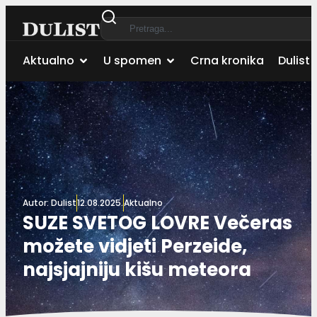
Aktualno
U spomen
Crna kronika
Dulist 
Autor:
Dulist
12.08.2025.
Aktualno
SUZE SVETOG LOVRE Večeras
možete vidjeti Perzeide,
najsjajniju kišu meteora