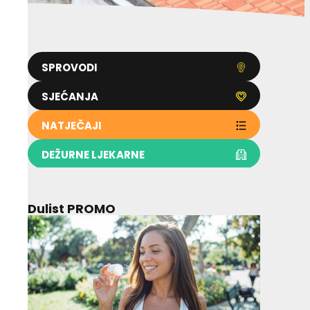
SPROVODI
SJEĆANJA
NATJEČAJI
DEŽURNE LJEKARNE
Dulist PROMO