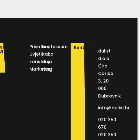
Privatnosti
Impressum
NI
Kontakt
dulist
VI
Uvjeti
Kako
d.o.o.
korištenja
do
Ćira
Marketing
nas
Carića
3, 20
000
Dubrovnik
info@dulist.hr
020 350
670
020 350