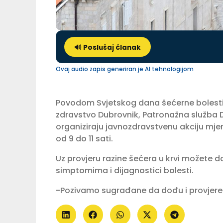
🔊 Poslušaj članak
Ovaj audio zapis generiran je AI tehnologijom
Povodom Svjetskog dana šećerne bolesti,
zdravstvo Dubrovnik, Patronažna služba DZ
organiziraju javnozdravstvenu akciju mjer
od 9 do 11 sati.
Uz provjeru razine šećera u krvi možete do
simptomima i dijagnostici bolesti.
-Pozivamo sugrađane da dođu i provjere n