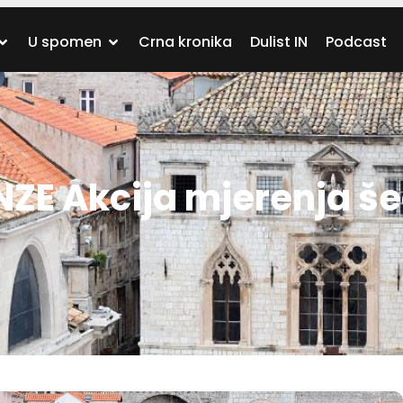
U spomen
Crna kronika
Dulist IN
Podcast
ZE Akcija mjerenja še