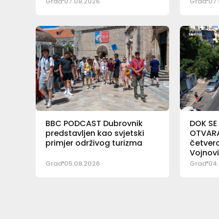
Grad
07.08.2026
Grad
07.
BBC PODCAST Dubrovnik
DOK SE
predstavljen kao svjetski
OTVARA 
primjer održivog turizma
četver
Vojnov
Grad
05.08.2026
Grad
04.