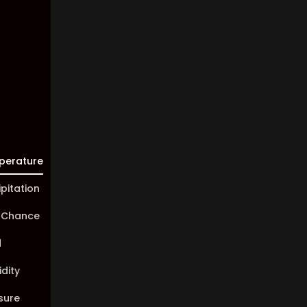
Visibility:
10 km
Sunrise:
05:45
Sunset:
20:01
perature
ipitation
 Chance
d
dity
sure