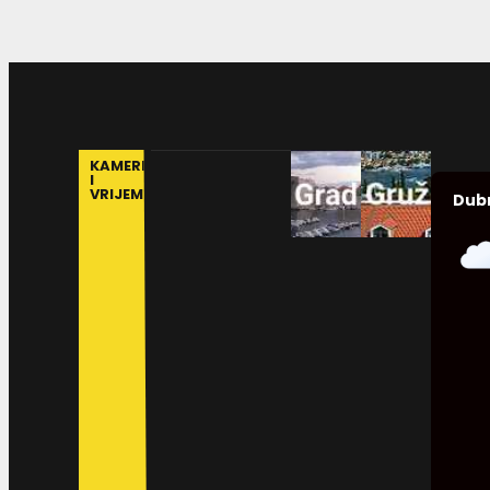
KAMERE
I
VRIJEME
Dub