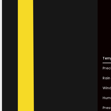
Tem
Prec
Rain
Win
Humi
Pres