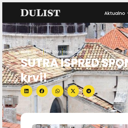
Aktualno
Autor:
Dulist
13.11.2023.
Grad
SUTRA ISPRED SPON
krvi!