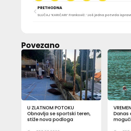
PRETHODNA
Povezano
U ZLATNOM POTOKU
VREME
Obnavlja se sportski teren,
Danas o
stiže nova podloga
mogući 