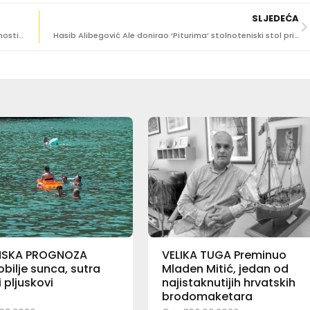
SLJEDEĆA
SLUČAJ ‘KARIĆARI’ Franković: ‘Još jedna potvrda ispravnosti Grada’
Hasib Alibegović Ale donirao ‘Piturima’ stolnoteniski stol prilagođen osobama s invaliditetom
NSKA PROGNOZA
VELIKA TUGA Preminuo
bilje sunca, sutra
Mladen Mitić, jedan od
pljuskovi
najistaknutijih hrvatskih
brodomaketara