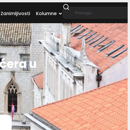
Zanimljivosti
Kolumne
ćera u