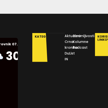
Aktualno
Zanimljivosti
KATEGORIJE
KORIS
LINKO
Crna
Kolumne
07.08.2026.
rovnik
kronika
Podcast
Humidity:
30
°C
DuList
49 %
IN
Pressure:
1012 mb
Wind:
1
Km/h
Clouds:
28%