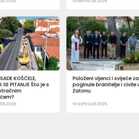
08.2026
Grad
06.08.2026
 SADE KOŠĆELE,
Položeni vijenci i svijeće za
SE PITANJE Što je s
poginule branitelje i civile 
otračnim
Zatonu
ićem?
08.2026
Grad
03.08.2026