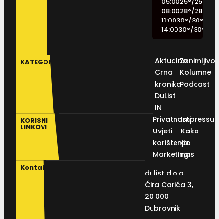
05:00
25
°
/
25
°
08:00
28
°
/
28
°
11:00
30
°
/
30
°
14:00
30
°
/
30
°
Aktualno
Zanimljivos
KATEGORIJE
Crna
Kolumne
kronika
Podcast
DuList
IN
Privatnosti
Impressu
KORISNI
LINKOVI
Uvjeti
Kako
korištenja
do
Marketing
nas
Kontakt
dulist d.o.o.
Ćira Carića 3,
20 000
Dubrovnik