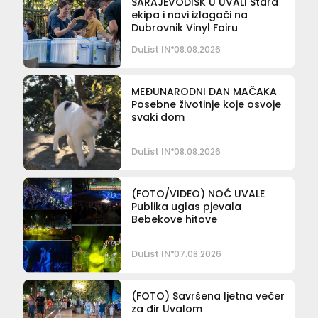
SARAJEVODISK U UVALI Stara
ekipa i novi izlagači na
Dubrovnik Vinyl Fairu
DuList IN
08.08.2026
MEĐUNARODNI DAN MAČAKA
Posebne životinje koje osvoje
svaki dom
DuList IN
08.08.2026
(FOTO/VIDEO) NOĆ UVALE
Publika uglas pjevala
Bebekove hitove
DuList IN
07.08.2026
(FOTO) Savršena ljetna večer
za đir Uvalom