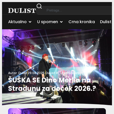
Aktualno
U spomen
Crna kronika
Dulist 
Autor:
Dulist
29.08.2025.
DuList IN
,
Urednički izbor
ŠUŠKA SE Dino Merlin na
Stradunu za doček 2026.?