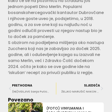
kako će se na pozornicu na Stradunu još
jednom popeti Dino Merlin. Popularni
bosanskohercegovački kantautor Dubrovčane
i njihove goste uveo je, podsjetimo, u 2018.
godinu, a za sve one koji su najluđu noć u
godini odlučili provesti uz njegov nastup bio je
to doček za pamćenje.
S obzirom na podijeljena mišljenja oko nastupa
Zucchera koji nas je zabavljao za doček 2025.
godine, ali i oduševljenje kojega su izazvali ne
samo Merlin, već i Zdravko Čolić dočekom
2024. očito je kako se ove godine ide na
‘iskušan’ recept za privući publiku iz regije.
PRETHODNA
SLJEDEĆA
(NE)VIDLJIVE Sanja Putica: Svijet politike još je muški, ali to žene ne smije obeshrabriti
ŽELJKO MARUŠIĆ NAKON TRAGEDIJE U GRUŽU Nedopustivo je da je netko projektirao ovakvo prometno-tehničko rješenje!
Povezano
(FOTO) VINYLMANIA I