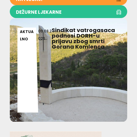
DEŽURNE LJEKARNE
Sindikat vatrogasaca
09.08.2
AKTUA
podnosi DORH-u
026
LNO
prijavu zbog smrti
Gorana Komlenca