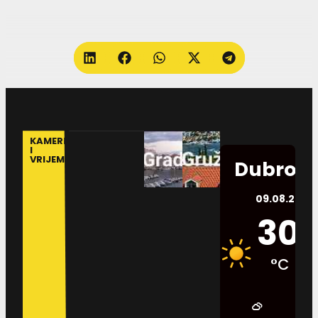
KAMERE
I
VRIJEME
Dubrovn
09.08.2026.
30
°C