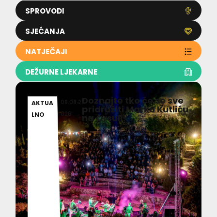
SPROVODI
SJEĆANJA
NATJEČAJI
DEŽURNE LJEKARNE
Doznajte tko će se sve
08.08.2
AKTUA
pridružiti Marku Kutliću
026
LNO
na Orsuli!