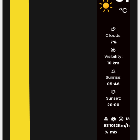
°C
Clouds:
7%
Visibility:
10 km
Sunrise:
05:46
Sunset:
20:00
13
53
1012
Km/h
%
mb