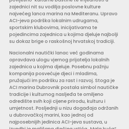
zajednici nit su vodilja poslovne kulture
najvećeg lanca marina na Mediteranu. Upravo
ACI-jeva podrška lokalnim udrugama,
sportskim klubovima, inicijativama te
pojedincima zajednica u kojima djeluje najbolji
su dokaz brige o raskošnoj hrvatskoj tradiciji.
Nacionalni nautički lanac već godinama
opravdava ulogu vjernog prijatelja lokalnih
zajednica u kojima djeluje. Posebnu pažnju
kompanija posvećuje djeci i mladima,
pružajući im podršku za rast i razvoj. Stoga je
ACI marina Dubrovnik postala simbol nautičke
tradicije i kulturnog nasljeđa te omiljeno
odredište svih koji cijene prirodu, kulturu i
umjetnost. Posljednji u nizu događaja održanih
u dubrovačkoj marini, kao jednoj od
najposebnijih jedinica ACI-jeva sustava, u
izvedbi je mališana dječjeg vrtića „Mala kuća“