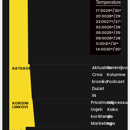
17:00
29
°
/
30
°
20:00
28
°
/
29
°
23:00
27
°
/
27
°
02:00
26
°
/
26
°
05:00
25
°
/
25
°
08:00
28
°
/
28
°
11:00
31
°
/
31
°
14:00
30
°
/
30
°
Aktualno
Zanimljivos
KATEGORIJE
Crna
Kolumne
kronika
Podcast
DuList
IN
Privatnosti
Impressu
KORISNI
LINKOVI
Uvjeti
Kako
korištenja
do
Marketing
nas