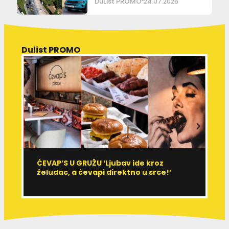
DuList PROMO
24.07.2026
Dulist PROMO
ĆEVAP’S U GRUŽU ‘Ljubav ide kroz
V
želudac, a ćevapi direktno u srce!’
d