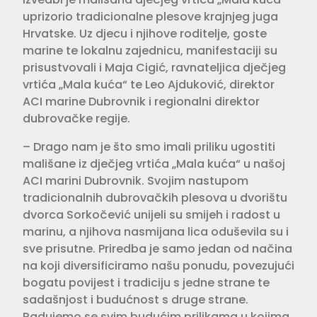
uprizorio tradicionalne plesove krajnjeg juga
Hrvatske. Uz djecu i njihove roditelje, goste
marine te lokalnu zajednicu, manifestaciji su
prisustvovali i Maja Cigić, ravnateljica dječjeg
vrtića „Mala kuća“ te Leo Ajduković, direktor
ACI marine Dubrovnik i regionalni direktor
dubrovačke regije.
– Drago nam je što smo imali priliku ugostiti
mališane iz dječjeg vrtića „Mala kuća“ u našoj
ACI marini Dubrovnik. Svojim nastupom
tradicionalnih dubrovačkih plesova u dvorištu
dvorca Sorkočević unijeli su smijeh i radost u
marinu, a njihova nasmijana lica oduševila su i
sve prisutne. Priredba je samo jedan od načina
na koji diversificiramo našu ponudu, povezujući
bogatu povijest i tradiciju s jedne strane te
sadašnjost i budućnost s druge strane.
Radujemo se svim budućim prilikama u kojima