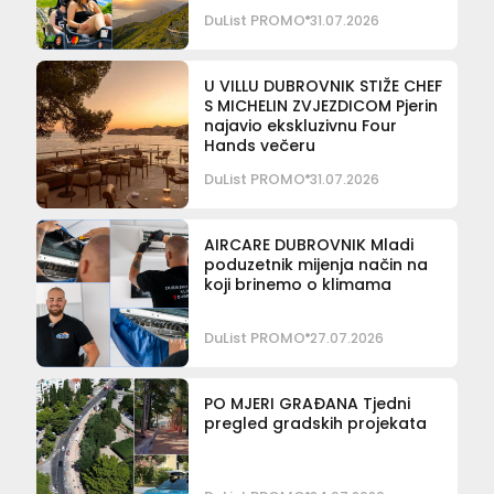
DuList PROMO
31.07.2026
U VILLU DUBROVNIK STIŽE CHEF
S MICHELIN ZVJEZDICOM Pjerin
najavio ekskluzivnu Four
Hands večeru
DuList PROMO
31.07.2026
AIRCARE DUBROVNIK Mladi
poduzetnik mijenja način na
koji brinemo o klimama
DuList PROMO
27.07.2026
PO MJERI GRAĐANA Tjedni
pregled gradskih projekata