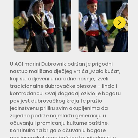
U ACI marini Dubrovnik održan je prigodni
nastup mališana dječjeg vrtića „Mala kuća“,
koji su, odjeveni u narodne nošnje, izveli
tradicionalne dubrovačke plesove – linđo i
kontradancu. Ovaj događaj oživio je bogatu
povijest dubrovačkog kraja te pružio
jedinstvenu priliku svim okupljenima da
zajedno podrže najmlađu generaciju u
očuvanju i promicanju kulturne baštine.
Kontinuirana briga o očuvanju bogate
povijesno-kulturne baštine te vrijednosti u