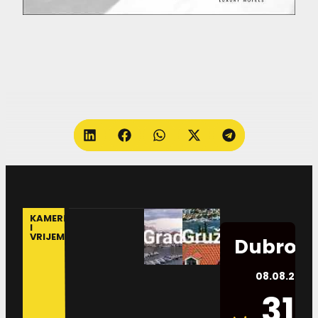
KAMERE
I
VRIJEME
Dubrovn
08.08.2026.
31