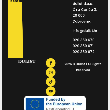
Kontakt
dulist d.o.o.
Ćira Carića 3,
20 000
Dubrovnik
info@dulist.hr
020 350 670
020 350 671
020 350 672
2026 © DuList | All Rights
Reserved