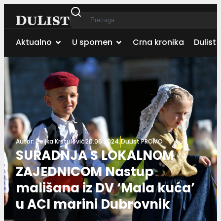
Aktualno
U spomen
Crna kronika
Dulist 
Autor:
Željka Krstulović
20.06.2024.
DuList PROMO
SURADNJA S LOKALNOM
ZAJEDNICOM Nastup
mališana iz DV ‘Mala kuća’
u ACI marini Dubrovnik