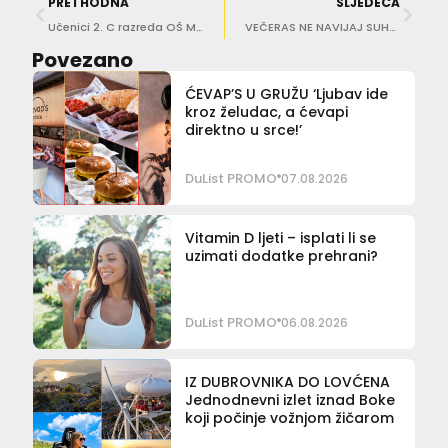
PRETHODNA
SLJEDEĆA
Učenici 2. C razreda OŠ Montovjerna poslali poruku koja je sve iznenadila
VEČERAS NE NAVIJAJ SUHA GRLA I GLADAN Dođi u Lazarete na Burger Fest
Povezano
ĆEVAP’S U GRUŽU ‘Ljubav ide
kroz želudac, a ćevapi
direktno u srce!’
DuList PROMO
07.08.2026
Vitamin D ljeti – isplati li se
uzimati dodatke prehrani?
DuList PROMO
06.08.2026
IZ DUBROVNIKA DO LOVĆENA
Jednodnevni izlet iznad Boke
koji počinje vožnjom žičarom