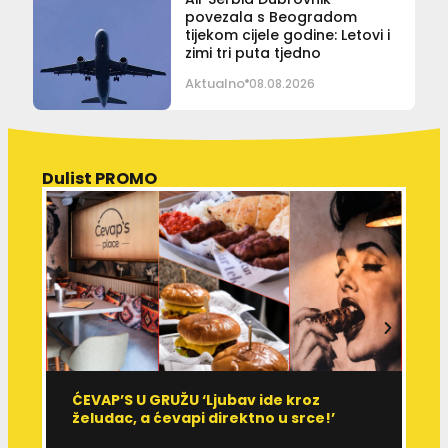
povezala s Beogradom
tijekom cijele godine: Letovi i
zimi tri puta tjedno
Aktualno
08.08.2026
Dulist PROMO
ĆEVAP’S U GRUŽU ‘Ljubav ide kroz
V
želudac, a ćevapi direktno u srce!’
d