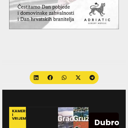
KAMERE
I
VRIJEME
Dubrovn