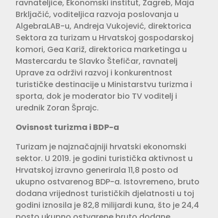
ravnateljice, Ekonomski institut, Zagreb, Maja
Brkljačić, voditeljica razvoja poslovanja u
AlgebraLAB-u, Andreja Vukojević, direktorica
Sektora za turizam u Hrvatskoj gospodarskoj
komori, Gea Kariž, direktorica marketinga u
Mastercardu te Slavko Štefičar, ravnatelj
Uprave za održivi razvoj i konkurentnost
turističke destinacije u Ministarstvu turizma i
sporta, dok je moderator bio TV voditelj i
urednik Zoran Šprajc.
Ovisnost turizma i BDP-a
Turizam je najznačajniji hrvatski ekonomski
sektor. U 2019. je godini turistička aktivnost u
Hrvatskoj izravno generirala 11,8 posto od
ukupno ostvarenog BDP-a. Istovremeno, bruto
dodana vrijednost turističkih djelatnosti u toj
godini iznosila je 82,8 milijardi kuna, što je 24,4
posto ukupno ostvarene bruto dodane