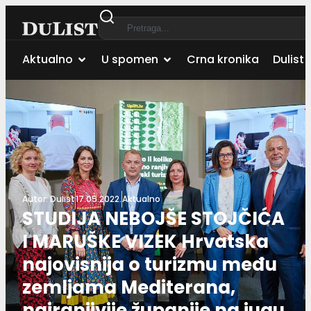
Aktualno
U spomen
Crna kronika
Dulist 
Autor:
Dulist
17.05.2022.
Aktualno
STUDIJA NEBOJŠE STOJČIĆA
I MARUŠKE VIZEK Hrvatska
najovisnija o turizmu među
zemljama Mediterana,
najranjivije županije na jugu