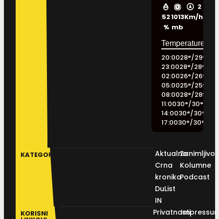
2
52
1013
Km/h
%
mb
20:00
28
°
/
29
°
23:00
28
°
/
28
°
02:00
26
°
/
26
°
05:00
25
°
/
25
°
08:00
28
°
/
28
°
11:00
30
°
/
30
°
14:00
30
°
/
30
°
17:00
30
°
/
30
°
Aktualno
Zanimljivos
KATEGORIJE
Crna
Kolumne
kronika
Podcast
DuList
IN
Privatnosti
Impressu
KORISNI