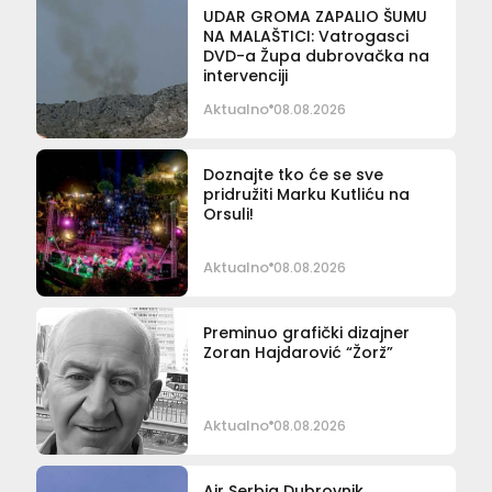
UDAR GROMA ZAPALIO ŠUMU
NA MALAŠTICI: Vatrogasci
DVD-a Župa dubrovačka na
intervenciji
Aktualno
08.08.2026
Doznajte tko će se sve
pridružiti Marku Kutliću na
Orsuli!
Aktualno
08.08.2026
Preminuo grafički dizajner
Zoran Hajdarović “Žorž”
Aktualno
08.08.2026
Air Serbia Dubrovnik