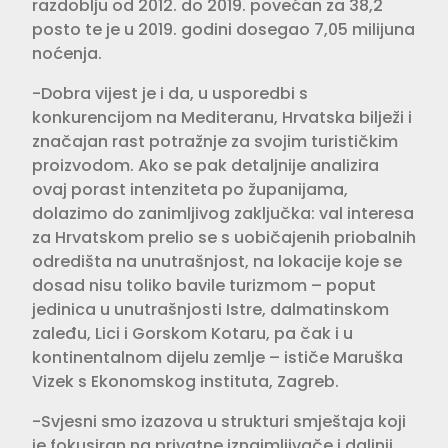
razdoblju od 2012. do 2019. povećan za 38,2
posto te je u 2019. godini dosegao 7,05 milijuna
noćenja.
-Dobra vijest je i da, u usporedbi s
konkurencijom na Mediteranu, Hrvatska bilježi i
značajan rast potražnje za svojim turističkim
proizvodom. Ako se pak detaljnije analizira
ovaj porast intenziteta po županijama,
dolazimo do zanimljivog zaključka: val interesa
za Hrvatskom prelio se s uobičajenih priobalnih
odredišta na unutrašnjost, na lokacije koje se
dosad nisu toliko bavile turizmom – poput
jedinica u unutrašnjosti Istre, dalmatinskom
zaleđu, Lici i Gorskom Kotaru, pa čak i u
kontinentalnom dijelu zemlje – ističe Maruška
Vizek s Ekonomskog instituta, Zagreb.
-Svjesni smo izazova u strukturi smještaja koji
je fokusiran na privatne iznajmljivače i daljnji