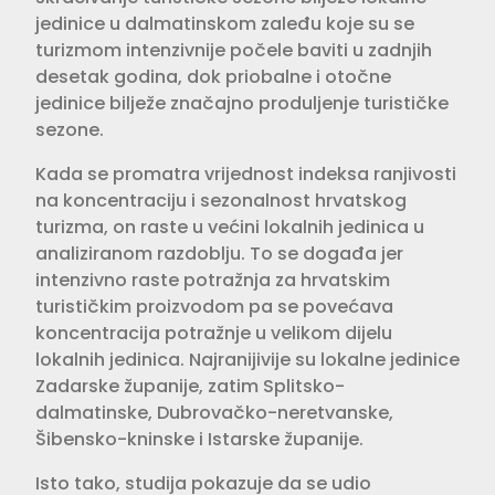
jedinice u dalmatinskom zaleđu koje su se
turizmom intenzivnije počele baviti u zadnjih
desetak godina, dok priobalne i otočne
jedinice bilježe značajno produljenje turističke
sezone.
Kada se promatra vrijednost indeksa ranjivosti
na koncentraciju i sezonalnost hrvatskog
turizma, on raste u većini lokalnih jedinica u
analiziranom razdoblju. To se događa jer
intenzivno raste potražnja za hrvatskim
turističkim proizvodom pa se povećava
koncentracija potražnje u velikom dijelu
lokalnih jedinica. Najranijivije su lokalne jedinice
Zadarske županije, zatim Splitsko-
dalmatinske, Dubrovačko-neretvanske,
Šibensko-kninske i Istarske županije.
Isto tako, studija pokazuje da se udio