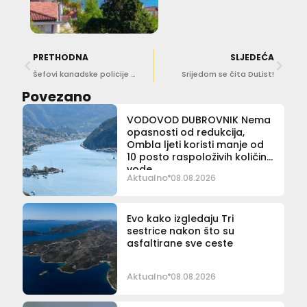
PRETHODNA
SLJEDEĆA
Šefovi kanadske policije na radnom sastanku u Vili Palmi, razgovaralo se o sigurnoj sezoni
Srijedom se čita DuList!
Povezano
VODOVOD DUBROVNIK Nema
opasnosti od redukcija,
Ombla ljeti koristi manje od
10 posto raspoloživih količina
vode
Aktualno
08.08.2026
Evo kako izgledaju Tri
sestrice nakon što su
asfaltirane sve ceste
Aktualno
08.08.2026