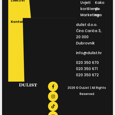
LINKOVI
Uvjeti
Kako
korištenja
do
Marketing
nas
Kontakt
dulist d.o.o.
Ćira Carića 3,
20 000
Dubrovnik
info@dulist.hr
020 350 670
020 350 671
020 350 672
2026 © DuList | All Rights
Reserved