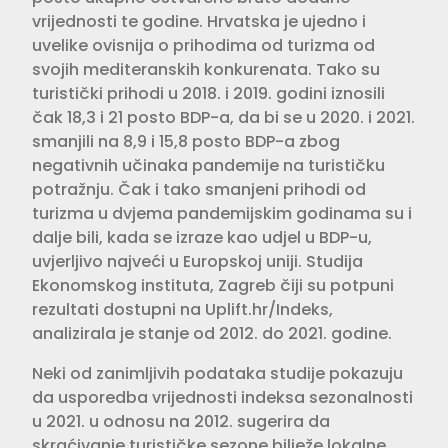
vrijednosti te godine. Hrvatska je ujedno i
uvelike ovisnija o prihodima od turizma od
svojih mediteranskih konkurenata. Tako su
turistički prihodi u 2018. i 2019. godini iznosili
čak 18,3 i 21 posto BDP-a, da bi se u 2020. i 2021.
smanjili na 8,9 i 15,8 posto BDP-a zbog
negativnih učinaka pandemije na turističku
potražnju. Čak i tako smanjeni prihodi od
turizma u dvjema pandemijskim godinama su i
dalje bili, kada se izraze kao udjel u BDP-u,
uvjerljivo najveći u Europskoj uniji. Studija
Ekonomskog instituta, Zagreb čiji su potpuni
rezultati dostupni na Uplift.hr/Indeks,
analizirala je stanje od 2012. do 2021. godine.
Neki od zanimljivih podataka studije pokazuju
da usporedba vrijednosti indeksa sezonalnosti
u 2021. u odnosu na 2012. sugerira da
skraćivanje turističke sezone bilježe lokalne