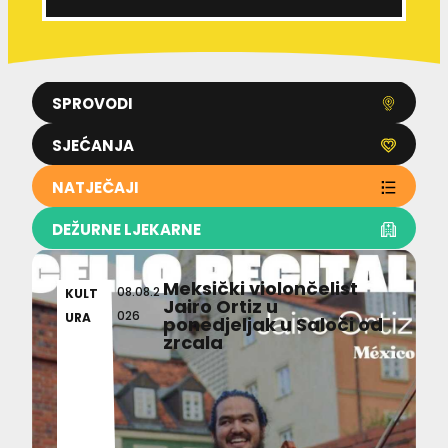
SPROVODI
SJEĆANJA
NATJEČAJI
DEŽURNE LJEKARNE
Meksički violončelist
08.08.2
KULT
Jairo Ortiz u
026
URA
ponedjeljak u Saloči od
zrcala