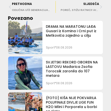
PRETHODNA
SLJEDEĆA
ODLIČNA U13 GENERACIJA Ardiaei ima i prvake Dalmacije!
POREČ, STIŽU RATNICI! Ardiaei U15 ekipa viceprvaci Dalmacije, izborili završnicu
Povezano
DRAMA NA MARATONU LAĐA
Gusari iz Komina i Crni put iz
Metkovića zajedno u cilju
Sport
08.08.2026
SVJETSKI REKORD OBOREN NA
LASTOVU Mađarica Zsofia
Torocsik zaronila do 107
metara
Sport
08.08.2026
(FOTO) KIŠA NIJE POKVARILA
POLUFINALE DIVLJE LIGE FUN
H2O Mlini i Porporela u borbi