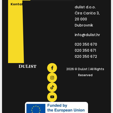
Kontakt
dulist d.o.o.
Ćira Carića 3,
20 000
Dubrovnik
info@dulist.hr
020 350 670
020 350 671
020 350 672
2026 © DuList | All Rights
Reserved