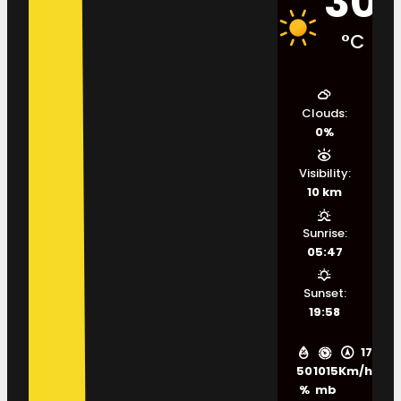
30
°C
Clouds:
0%
Visibility:
10 km
Sunrise:
05:47
Sunset:
19:58
17
50
1015
Km/h
%
mb