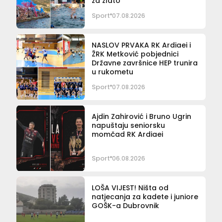
za zlato
Sport
07.08.2026
NASLOV PRVAKA RK Ardiaei i
ŽRK Metković pobjednici
Državne završnice HEP trunira
u rukometu
Sport
07.08.2026
Ajdin Zahirović i Bruno Ugrin
napuštaju seniorsku
momčad RK Ardiaei
Sport
06.08.2026
LOŠA VIJEST! Ništa od
natjecanja za kadete i juniore
GOŠK-a Dubrovnik