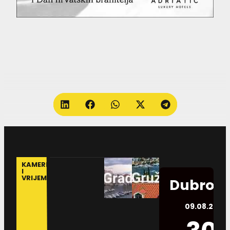
KAMERE
I
VRIJEME
Dubrovn
09.08.2026.