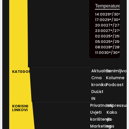
14:00
29
°
/
30
°
17:00
29
°
/
30
°
20:00
27
°
/
27
°
23:00
27
°
/
27
°
02:00
25
°
/
25
°
05:00
25
°
/
25
°
08:00
28
°
/
28
°
11:00
30
°
/
30
°
Aktualno
Zanimljivos
KATEGORIJE
Crna
Kolumne
kronika
Podcast
DuList
IN
Privatnosti
Impressu
KORISNI
LINKOVI
Uvjeti
Kako
korištenja
do
Marketing
nas