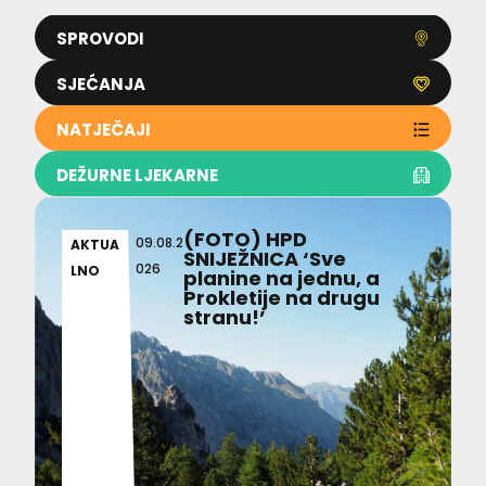
SPROVODI
SJEĆANJA
NATJEČAJI
DEŽURNE LJEKARNE
(FOTO) HPD
09.08.2
AKTUA
SNIJEŽNICA ‘Sve
026
LNO
planine na jednu, a
Prokletije na drugu
stranu!’