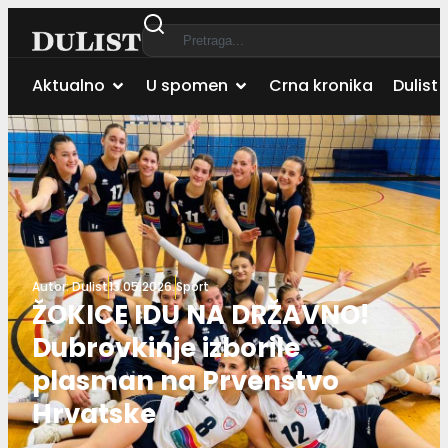
Aktualno
U spomen
Crna kronika
Dulist 
Autor:
Dulist
13.05.2026.
Sport
ŽOKICE IDU NA DRŽAVNO!
Dubrovkinje izborile
plasman na Prvenstvo
Hrvatske