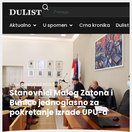
Aktualno
U spomen
Crna kronika
Dulist 
Autor:
Dulist
25.02.2022.
Grad
Stanovnici Malog Zatona i
Bunice jednoglasno za
pokretanje izrade UPU-a