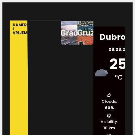
KAMERE
I
VRIJEME
Dubrovn
08.08.2026.
25
°C
Clouds:
60%
Visibility:
10 km