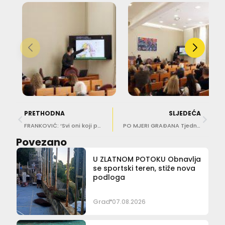
PRETHODNA
SLJEDEĆA
FRANKOVIĆ: ‘Svi oni koji problematiziraju priču s TUP-om s ciljem da pripadne nekom drugom… Ni ovaj put nećete uspjeti’
PO MJERI GRAĐANA Tjedni pregled gradskih projekata
Povezano
U ZLATNOM POTOKU Obnavlja
se sportski teren, stiže nova
podloga
Grad
07.08.2026