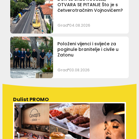
OTVARA SE PITANJE Što je s
četverotračnim Vojnovićem?
Grad
04.08.2026
Položeni vijenci i svijeće za
poginule branitelje i civile u
Zatonu
Grad
03.08.2026
Dulist PROMO