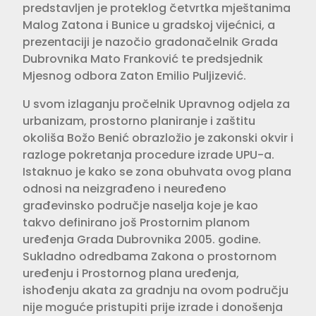
predstavljen je proteklog četvrtka mještanima
Malog Zatona i Bunice u gradskoj vijećnici, a
prezentaciji je nazočio gradonačelnik Grada
Dubrovnika Mato Franković te predsjednik
Mjesnog odbora Zaton Emilio Puljizević.
U svom izlaganju pročelnik Upravnog odjela za
urbanizam, prostorno planiranje i zaštitu
okoliša Božo Benić obrazložio je zakonski okvir i
razloge pokretanja procedure izrade UPU-a.
Istaknuo je kako se zona obuhvata ovog plana
odnosi na neizgrađeno i neuređeno
građevinsko područje naselja koje je kao
takvo definirano još Prostornim planom
uređenja Grada Dubrovnika 2005. godine.
Sukladno odredbama Zakona o prostornom
uređenju i Prostornog plana uređenja,
ishođenju akata za gradnju na ovom području
nije moguće pristupiti prije izrade i donošenja