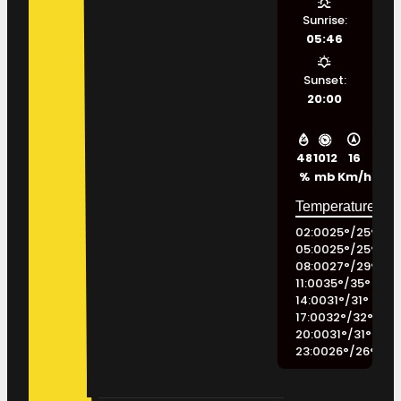
Sunrise:
05:46
Sunset:
20:00
48
1012
16
%
mb
Km/h
02:00
25
°
/
25
°
05:00
25
°
/
25
°
08:00
27
°
/
29
°
11:00
35
°
/
35
°
14:00
31
°
/
31
°
17:00
32
°
/
32
°
20:00
31
°
/
31
°
23:00
26
°
/
26
°