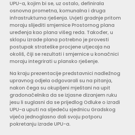
UPU-a, kojim bi se, uz ostalo, definirala
osnovna prometna, komunalna i druga
infrastrukturna rješenja. Uvjeti gradnje pritom
moraju slijediti smjernice Prostornog plana
uređenja kao plana višeg reda. Također, u
sklopu izrade plana potrebno je provesti
postupak strateške procjene utjecaja na
okoliš, čiji se rezultati i smjernice u konačnici
moraju integrirati u plansko rješenje.
Na kraju prezentacije predstavnici nadležnog
upravnog odjela odgovarali su na pitanja,
nakon čega su okupljeni mještani na upit
gradonačelnika da se izjasne dizanjem ruku
jesu li suglasni da se prijedlog Odluke o izradi
UPU-a uputi na sljedeću sjednicu Gradskog
vijeća jednoglasno dali svoju potporu
pokretanju izrade UPU-a.