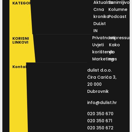
Aktualno
Zanimljivos
KATEGORIJE
Crna
Kolumne
kronika
Podcast
DuList
IN
Privatnosti
Impressu
KORISNI
LINKOVI
Uvjeti
Kako
korištenja
do
Marketing
nas
Kontakt
dulist d.o.o.
Ćira Carića 3,
20 000
Dubrovnik
info@dulist.hr
020 350 670
020 350 671
020 350 672