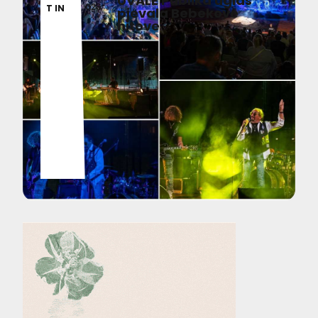
UVALE Publika uglas
026
T IN
pjevala Bebekove
hitove