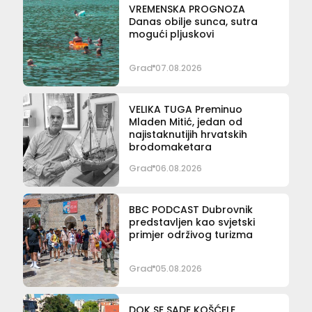
VREMENSKA PROGNOZA
Danas obilje sunca, sutra
mogući pljuskovi
Grad
07.08.2026
VELIKA TUGA Preminuo
Mladen Mitić, jedan od
najistaknutijih hrvatskih
brodomaketara
Grad
06.08.2026
BBC PODCAST Dubrovnik
predstavljen kao svjetski
primjer održivog turizma
Grad
05.08.2026
DOK SE SADE KOŠĆELE,