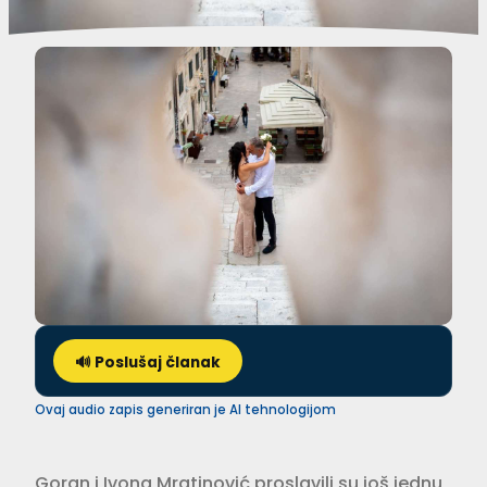
🔊 Poslušaj članak
Ovaj audio zapis generiran je AI tehnologijom
Goran i Ivona Mratinović proslavili su još jednu