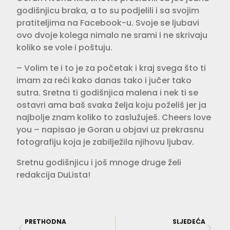
godišnjicu braka, a to su podjelili i sa svojim
pratiteljima na Facebook-u. Svoje se ljubavi
ovo dvoje kolega nimalo ne srami i ne skrivaju
koliko se vole i poštuju.
– Volim te i to je za početak i kraj svega što ti
imam za reći kako danas tako i jučer tako
sutra. Sretna ti godišnjica malena i nek ti se
ostavri ama baš svaka želja koju poželiš jer ja
najbolje znam koliko to zaslužuješ. Cheers love
you – napisao je Goran u objavi uz prekrasnu
fotografiju koja je zabilježila njihovu ljubav.
Sretnu godišnjicu i još mnoge druge želi
redakcija DuLista!
PRETHODNA
SLJEDEĆA