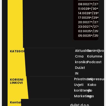
08:00
27
°
/
27
°
11:00
28
°
/
30
°
14:00
28
°
/
29
°
17:00
29
°
/
29
°
20:00
27
°
/
27
°
23:00
27
°
/
27
°
02:00
25
°
/
25
°
05:00
25
°
/
25
°
Aktualno
Zanimljivos
KATEGORIJE
Crna
Kolumne
kronika
Podcast
DuList
IN
Privatnosti
Impressu
KORISNI
LINKOVI
Uvjeti
Kako
korištenja
do
Marketing
nas
Kontakt
dulist d.o.o.