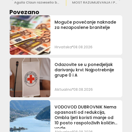
Aguila Claun razveselio brojnu djecu na Orsuli
MOST RAZUMIJEVANJA I PODRŠKE U OŠ Marina Držića stigla komunikacijska ploča
Povezano
Moguće povećanje naknade
za nezaposlene branitelje
Hrvatska
08.08.2026
Odazovite se u ponedjeljak
darivanju krvi: Najpotrebnije
grupe 0 i A
Aktualno
08.08.2026
VODOVOD DUBROVNIK Nema
opasnosti od redukcija,
Ombla ljeti koristi manje od
10 posto raspoloživih količina
vode
Aktualno
08.08.2026