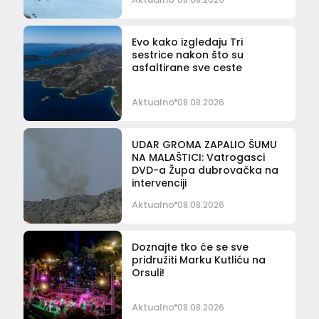
Evo kako izgledaju Tri
sestrice nakon što su
asfaltirane sve ceste
Aktualno
08.08.2026
UDAR GROMA ZAPALIO ŠUMU
NA MALAŠTICI: Vatrogasci
DVD-a Župa dubrovačka na
intervenciji
Aktualno
08.08.2026
Doznajte tko će se sve
pridružiti Marku Kutliću na
Orsuli!
Aktualno
08.08.2026