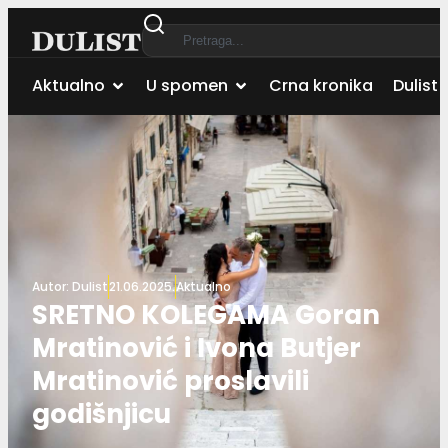
Aktualno
U spomen
Crna kronika
Dulist 
Autor:
Dulist
21.06.2025.
Aktualno
SRETNO KOLEGAMA Goran
Mratinović i Ivona Butjer
Mratinović proslavili
godišnjicu