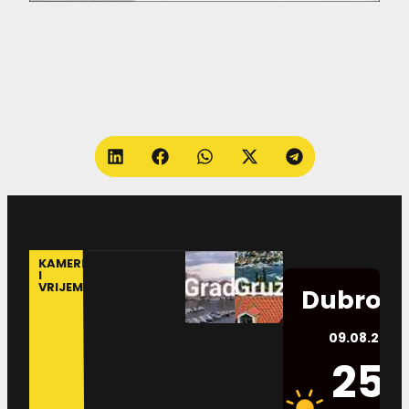
KAMERE
I
VRIJEME
Dubrovn
09.08.2026.
25