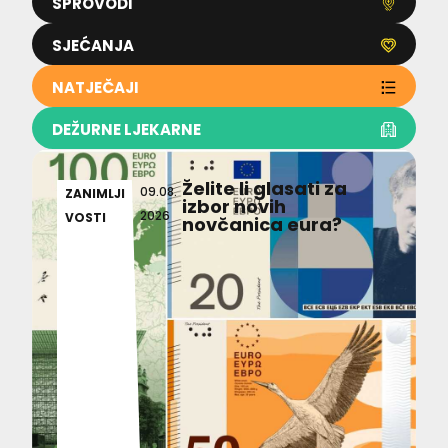
SPROVODI
SJEĆANJA
NATJEČAJI
DEŽURNE LJEKARNE
Želite li glasati za
09.08.
ZANIMLJI
izbor novih
2026
VOSTI
novčanica eura?