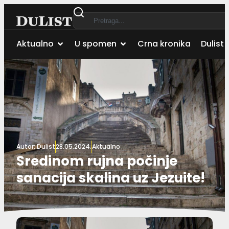
Aktualno
U spomen
Crna kronika
Dulist 
Autor:
Dulist
28.05.2024.
Aktualno
Sredinom rujna počinje
sanacija skalina uz Jezuite!