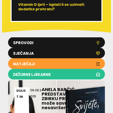
Vitamin D ljeti – isplati li se uzimati
I
dodatke prehrani?
J
p
SPROVODI
SJEĆANJA
NATJEČAJI
DEŽURNE LJEKARNE
ANELA BARČIĆ
06.08.2
DULIS
PREDSTAVILA NOVU
026
T IN
ZBIRKU PRIČA ‘Život
može savršeno biti
nesavršen’