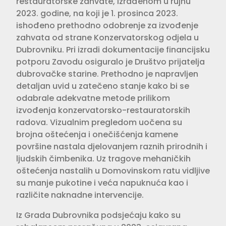
restauratorske zahvate, izrađenom u rujnu
2023. godine, na koji je 1. prosinca 2023.
ishođeno prethodno odobrenje za izvođenje
zahvata od strane Konzervatorskog odjela u
Dubrovniku. Pri izradi dokumentacije financijsku
potporu Zavodu osiguralo je Društvo prijatelja
dubrovačke starine. Prethodno je napravljen
detaljan uvid u zatečeno stanje kako bi se
odabrale adekvatne metode prilikom
izvođenja konzervatorsko-restauratorskih
radova. Vizualnim pregledom uočena su
brojna oštećenja i onečišćenja kamene
površine nastala djelovanjem raznih prirodnih i
ljudskih čimbenika. Uz tragove mehaničkih
oštećenja nastalih u Domovinskom ratu vidljive
su manje pukotine i veća napuknuća kao i
različite naknadne intervencije.
Iz Grada Dubrovnika podsjećaju kako su