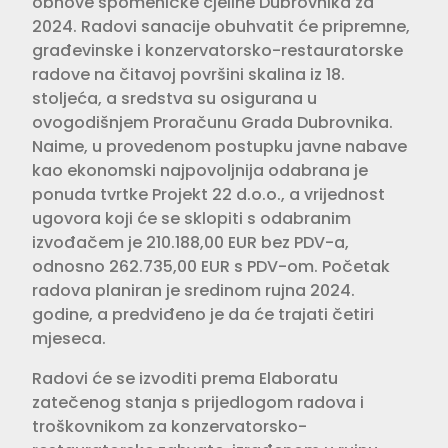
obnove spomeničke cjeline Dubrovnika za
2024. Radovi sanacije obuhvatit će pripremne,
građevinske i konzervatorsko-restauratorske
radove na čitavoj površini skalina iz 18.
stoljeća, a sredstva su osigurana u
ovogodišnjem Proračunu Grada Dubrovnika.
Naime, u provedenom postupku javne nabave
kao ekonomski najpovoljnija odabrana je
ponuda tvrtke Projekt 22 d.o.o., a vrijednost
ugovora koji će se sklopiti s odabranim
izvođačem je 210.188,00 EUR bez PDV-a,
odnosno 262.735,00 EUR s PDV-om. Početak
radova planiran je sredinom rujna 2024.
godine, a predviđeno je da će trajati četiri
mjeseca.
Radovi će se izvoditi prema Elaboratu
zatečenog stanja s prijedlogom radova i
troškovnikom za konzervatorsko-