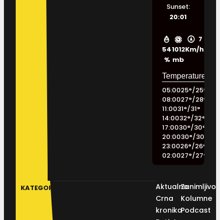
Sunset:
20:01
7
54
1012
Km/h
%
mb
05:00
25
°
/
25
°
08:00
27
°
/
28
°
11:00
31
°
/
31
°
14:00
32
°
/
32
°
17:00
30
°
/
30
°
20:00
30
°
/
30
°
23:00
26
°
/
26
°
02:00
27
°
/
27
°
Aktualno
Zanimljivos
KATEGORIJE
Crna
Kolumne
kronika
Podcast