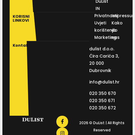
DuList
IN
Privatnosti
Impressu
KORISNI
LINKOVI
Uvjeti
Kako
korištenja
do
Marketing
nas
Kontakt
dulist d.o.o.
Ćira Carića 3,
20 000
Dubrovnik
info@dulist.hr
020 350 670
020 350 671
020 350 672
2026 © DuList | All Rights
Reserved