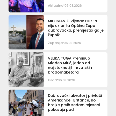
Aktualno
06.08.2026
MILOSLAVIĆ Vijenac HDZ-a
nije uklonila Općina Župa
dubrovačka, premjestio ga je
župnik
Županija
06.08.2026
VELIKA TUGA Preminuo
Mladen Mitić, jedan od
najistaknutijih hrvatskih
brodomaketara
Grad
06.08.2026
Dubrovački akvatorij privlači
Amerikance i Britance, no
brojke prvih sedam mjeseci
pokazuju pad