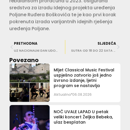
rebalansom proračuna u 2023. osigurana
sredstva za izradu Idejnog projekta uređenja
Poljane Ruđera Boškovića te je kao prvi korak
pokrenuta izrada varijantnih idejnih rješenja
uređenja Poljane.
PRETHODNA
SLJEDEĆA
UZ NACIONALNI DAN UDOMITELJA Javna tribina ‘Daruj dom – postani udomitelj’
SUTRA OD 18 DO 22 SATA Zbog utrke Pelješkim mostom privremena regulacija prometa!
Povezano
Mljet Classical Music Festival
uspješno zatvorio još jedno
izvrsno izdanje, ljetni
program se nastavlja
Aktualno
06.08.2026
NOĆ UVALE LAPAD U petak
veliki koncert Željka Bebeka,
ulaz besplatan