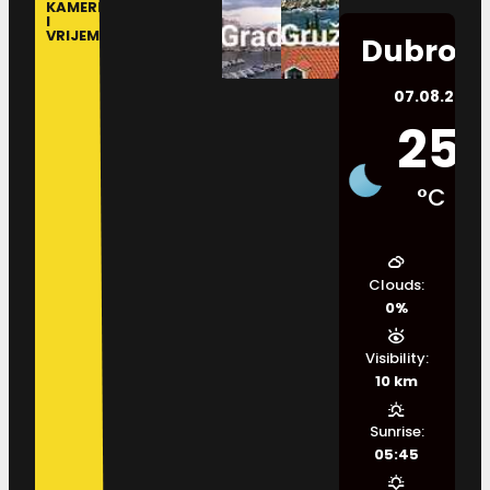
KAMERE
I
VRIJEME
Dubrovn
07.08.2026.
25
°C
Clouds:
0%
Visibility:
10 km
Sunrise:
05:45