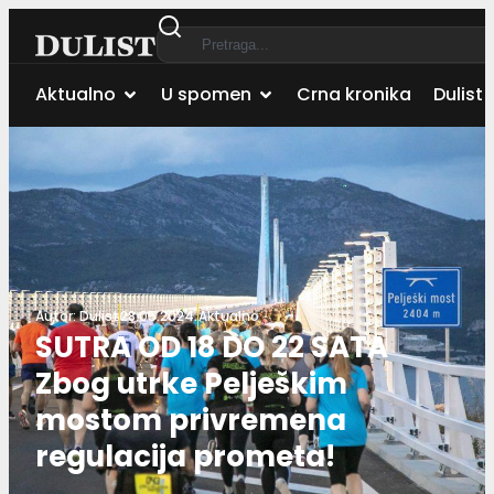
Aktualno
U spomen
Crna kronika
Dulist 
Autor:
Dulist
28.05.2024.
Aktualno
SUTRA OD 18 DO 22 SATA
Zbog utrke Pelješkim
mostom privremena
regulacija prometa!