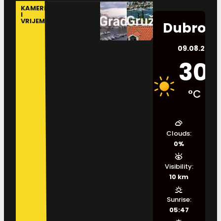
KAMERE
I
VRIJEME
Dubrovn
09.08.2026.
30
°C
Clouds:
0%
Visibility:
10 km
Sunrise:
05:47