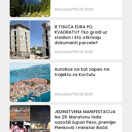
Aktualno
09.08.2026
8 TISUĆA EURA PO
KVADRATU? Tko gradi uz
stadion i što otkrivaju
dokumenti parcele?
Aktualno
09.08.2026
Autobus na kat zapeo na
trajektu za Korčulu
Aktualno
09.08.2026
JEDINSTVENA MANIFESTACIJA
Na 29. Maratonu lađa
nazočili župan Pezo, premijer
Plenković i ministar Bačić