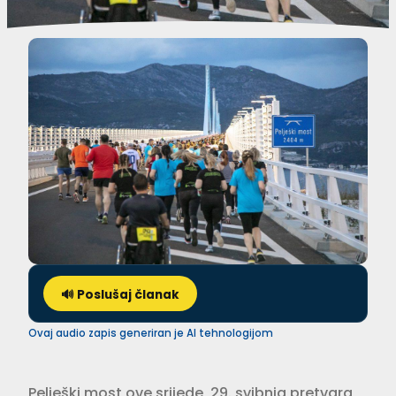
🔊 Poslušaj članak
Ovaj audio zapis generiran je AI tehnologijom
Pelješki most ove srijede, 29. svibnja pretvara