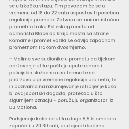
se u trkačku stazu. Tim povodom će se u
vremenu od 18 do 22 sata uspostaviti posebna
regulacija prometa. Zatvara se, naime, istočna
prometna traka Pelješkog mosta od
odmorišta Blace do kraja mosta sa strane
Komarne i promet vozila se odvija zapadnom
prometnom trakom dvosmjerno.
– Molimo sve sudionike u prometu da tijekom
održavanje utrke poštuju upute redara i
policijskih službenika na terenu te se
pridržavaju privremene regulacije prometa, te
ih pozivamo na razumijevanje i strpljenje kako
bi ovaj sportski događaj protekao u što
sigurnijem ozračju – poručuju organizatori iz
Du Motiona.
Podsjećaju kako će utrka duga 5,5 kilometara
započeti u 20:30 sati, pružajući trkačima