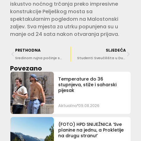
iskustvo noćnog trčanja preko impresivne
konstrukcije Pelješkog mosta sa
spektakularnim pogledom na Malostonski
zaljev. Sva mjesta za utrku popunjena su u
manje od 24 sata nakon otvaranja prijava.
PRETHODNA
SLJEDEĆA
Sredinom rujna počinje sanacija skalina uz Jezuite!
Studenti Sveučilišta u Dubrovnik od sada će moći stažirati u Coca-Coli
Povezano
Temperature do 36
stupnjeva, stiže i saharski
pijesak
Aktualno
09.08.2026
(FOTO) HPD SNIJEŽNICA ‘Sve
planine na jednu, a Prokletije
na drugu stranu!’