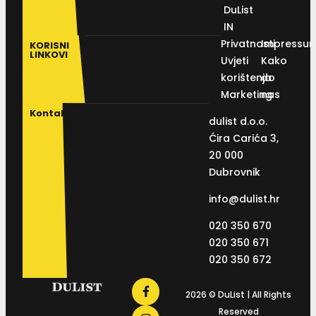
DuList
IN
Privatnosti
Impressu
KORISNI
LINKOVI
Uvjeti
Kako
korištenja
do
Marketing
nas
Kontakt
dulist d.o.o.
Ćira Carića 3,
20 000
Dubrovnik
info@dulist.hr
020 350 670
020 350 671
020 350 672
2026 © DuList | All Rights
Reserved