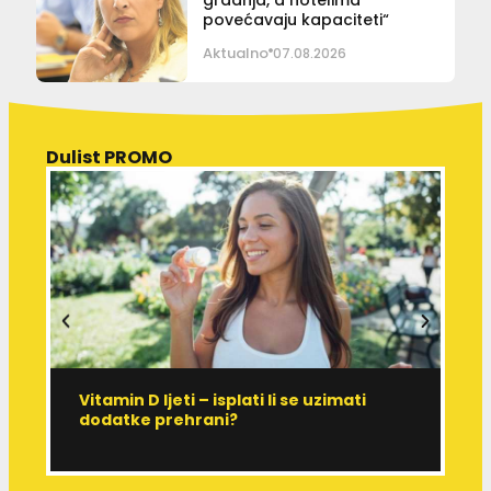
povećavaju kapaciteti“
Aktualno
07.08.2026
Dulist PROMO
Vitamin D ljeti – isplati li se uzimati
I
dodatke prehrani?
J
p