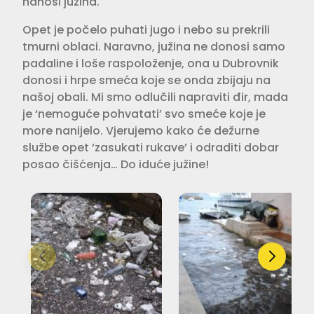
nanosi južina.
Opet je počelo puhati jugo i nebo su prekrili
tmurni oblaci. Naravno, južina ne donosi samo
padaline i loše raspoloženje, ona u Dubrovnik
donosi i hrpe smeća koje se onda zbijaju na
našoj obali. Mi smo odlučili napraviti đir, mada
je ‘nemoguće pohvatati’ svo smeće koje je
more nanijelo. Vjerujemo kako će dežurne
službe opet ‘zasukati rukave’ i odraditi dobar
posao čišćenja… Do iduće južine!