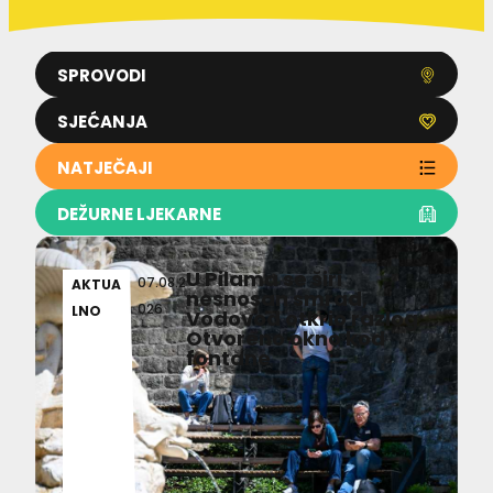
SPROVODI
SJEĆANJA
NATJEČAJI
DEŽURNE LJEKARNE
U Pilama se širi
07.08.2
AKTUA
nesnosan smrad,
026
LNO
Vodovod otkrio razlog:
Otvoreno okno kod
fontane