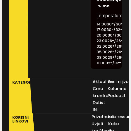
%
mb
14:00
30
°
/
30
°
17:00
30
°
/
32
°
20:00
30
°
/
30
°
23:00
26
°
/
26
°
02:00
26
°
/
26
°
05:00
26
°
/
26
°
08:00
29
°
/
29
°
11:00
32
°
/
32
°
Aktualno
Zanimljivos
KATEGORIJE
Crna
Kolumne
kronika
Podcast
DuList
IN
Privatnosti
Impressu
KORISNI
LINKOVI
Uvjeti
Kako
korištenja
do