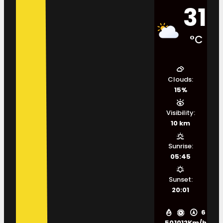
31
°C
Clouds:
15%
Visibility:
10 km
Sunrise:
05:45
Sunset:
20:01
6
50
1012
Km/h