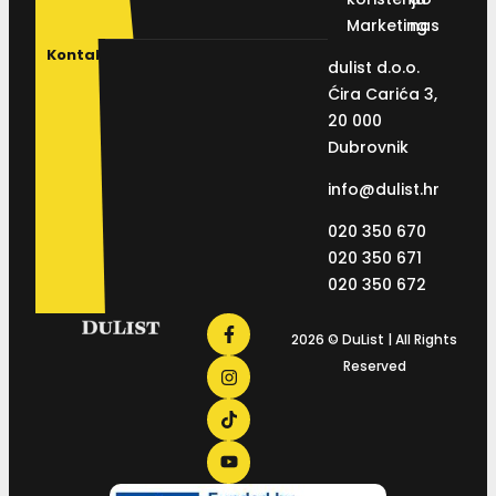
Marketing
nas
Kontakt
dulist d.o.o.
Ćira Carića 3,
20 000
Dubrovnik
info@dulist.hr
020 350 670
020 350 671
020 350 672
2026 © DuList | All Rights
Reserved