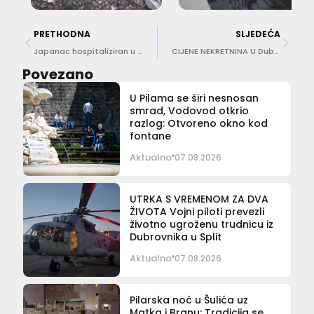
PRETHODNA
SLJEDEĆA
Japanac hospitaliziran u Dubrovniku negativan na koronavirus
CIJENE NEKRETNINA U Dubrovniku ‘kvadrat’ stana 3800 eura, u Osijeku 1100!
Povezano
U Pilama se širi nesnosan
smrad, Vodovod otkrio
razlog: Otvoreno okno kod
fontane
Aktualno
07.08.2026
UTRKA S VREMENOM ZA DVA
ŽIVOTA Vojni piloti prevezli
životno ugroženu trudnicu iz
Dubrovnika u Split
Aktualno
07.08.2026
Pilarska noć u Šulića uz
Matka i Branu: Tradicija se