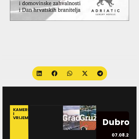
KAMERE
I
VRIJEME
Dubrovn
07.08.2026.