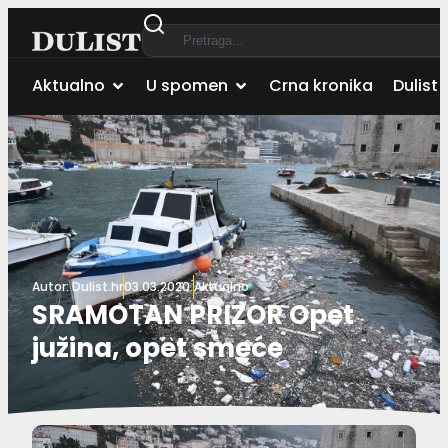
Aktualno
U spomen
Crna kronika
Dulist 
Autor:
Dulist.hr
03.03.2020.
Aktualno
SRAMOTAN PRIZOR Opet
južina, opet smeće