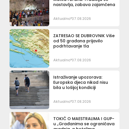
nastavlja, zabava zajamčena
Aktualno
07.08.2026
ZATRESAO SE DUBROVNIK Više
od 50 građana prijavilo
podrhtavanje tla
Aktualno
07.08.2026
Istraživanje upozorava:
Europska djeca nikad nisu
bila u lošijoj kondiciji
Aktualno
07.08.2026
TOKIĆ O MAESTRALIMA I GUP-
u „Građanima se ograničava
gradnja, a hotelima