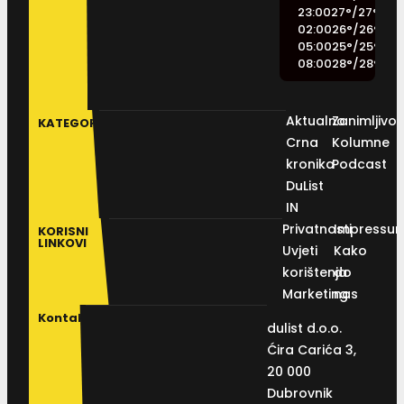
23:00
27
°
/
27
°
02:00
26
°
/
26
°
05:00
25
°
/
25
°
08:00
28
°
/
28
°
Aktualno
Zanimljivos
KATEGORIJE
Crna
Kolumne
kronika
Podcast
DuList
IN
Privatnosti
Impressu
KORISNI
LINKOVI
Uvjeti
Kako
korištenja
do
Marketing
nas
Kontakt
dulist d.o.o.
Ćira Carića 3,
20 000
Dubrovnik