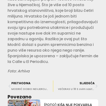
žive u Njemačkoj. Što je više od 10 posto
hrvatskog stanovništva, koje broji blizu četiri
milijuna. Hrvatska će još jednom biti
kompetitivna do iznemoglosti, prilagođavajući
svoju igru potrebama utakmice i produžujući
svoje nastupe sve dok im suparnici ne
zapadnu u agoniju. Razlika je ovaj put što
Modrić dolazi s punim spremnicima benzina i
puno više resursa oko njega nego ranije.
Španjolska je upozorena – zaključuje Fermin de
la Calle u El Periodicu.
Foto: Arhiva
PRETHODNA
SLJEDEĆA
MODRIĆ DOBIO NEVJEROJATAN POKLON OD NOVINARA ‘Ovo je posebno. Stvarno si me dirnuo’
VEČERAS U 18 S ovim sastavom Dalić napada Španjolsku
Povezano
(FOTO) KIŠA NIJE POKVARILA