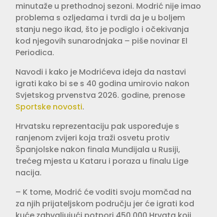
minutaže u prethodnoj sezoni. Modrić nije imao
problema s ozljedama i tvrdi da je u boljem
stanju nego ikad, što je podiglo i očekivanja
kod njegovih sunarodnjaka – piše novinar El
Periodica.
Navodi i kako je Modrićeva ideja da nastavi
igrati kako bi se s 40 godina umirovio nakon
Svjetskog prvenstva 2026. godine, prenose
Sportske novosti
.
Hrvatsku reprezentaciju pak uspoređuje s
ranjenom zvijeri koja traži osvetu protiv
Španjolske nakon finala Mundijala u Rusiji,
trećeg mjesta u Kataru i poraza u finalu Lige
nacija.
– K tome, Modrić će voditi svoju momčad na
za njih prijateljskom području jer će igrati kod
kuće zahvaljujući potpori 450.000 Hrvata koji