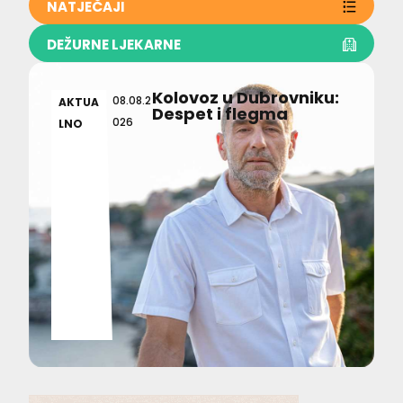
NATJEČAJI
DEŽURNE LJEKARNE
Kolovoz u Dubrovniku:
08.08.2
AKTUA
Despet i flegma
026
LNO