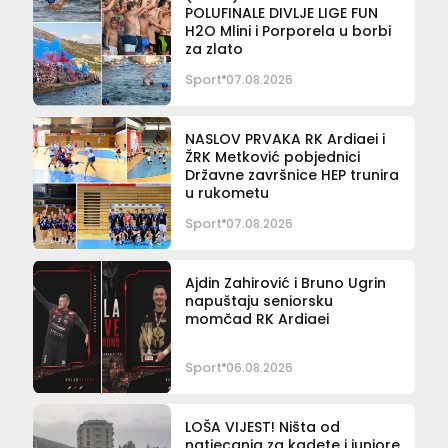
POLUFINALE DIVLJE LIGE FUN
H2O Mlini i Porporela u borbi
za zlato
Sport
07.08.2026
NASLOV PRVAKA RK Ardiaei i
ŽRK Metković pobjednici
Državne završnice HEP trunira
u rukometu
Sport
07.08.2026
Ajdin Zahirović i Bruno Ugrin
napuštaju seniorsku
momčad RK Ardiaei
Sport
06.08.2026
LOŠA VIJEST! Ništa od
natjecanja za kadete i juniore