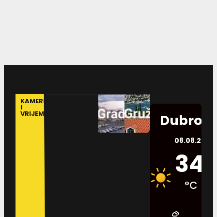
KAMERE
I
VRIJEME
Dubrovn
08.08.2026.
34
°C