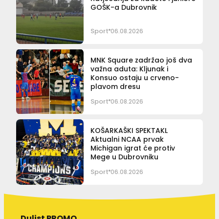
GOŠK-a Dubrovnik
Sport
06.08.2026
MNK Square zadržao još dva
važna aduta: Kljunak i
Konsuo ostaju u crveno-
plavom dresu
Sport
06.08.2026
KOŠARKAŠKI SPEKTAKL
Aktualni NCAA prvak
Michigan igrat će protiv
Mege u Dubrovniku
Sport
06.08.2026
Dulist PROMO