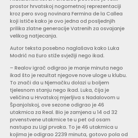
prostor hrvatskoj nogometnoj reprezentaciji
kroz pero svog novinara Fermina de la Callea
koji ističe kako je ovo jedna od posljednjih
prilika zlatne generacije Vatrenih za osvajanje
velikog natjecanja.
Autor teksta posebno naglašava kako Luka
Modrić na Euro stiže svježiji nego ikad.
– Realov igrač odigrao je manje minuta nego
ikad što je rezultat njegove nove uloge u klubu.
To znači da u Njemačku dolazi u boljem
tjelesnom stanju nego ikad. Luka, čija je
veličina u Hrvatskoj mjerljiva s Nadalovom u
Španjolskoj, ove sezone odigrao je 46
utakmica za Real. Bio je zamjena u 14 od 32
prvenstvene utakmice te u pet od osam
nastupa zu Ligi prvaka. To je 46 utakmica u
kojima je odigrao 2239 minuta, gotovo pola od