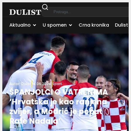
Aktualno
U spomen
Crna kronika
Dulist 
Autor:
Dulist
14.06.2024.
Sport
ŠPANJOLCI O VATRENIMA
‘Hrvatska je kao ranjena
zvijer, a Modrić je poput
Rafe Nadala‘