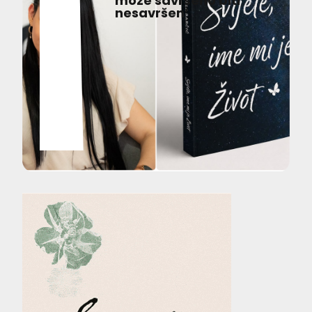
može savršeno biti
nesavršen’