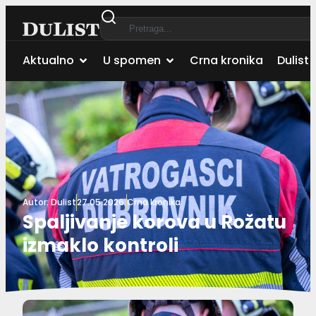
Aktualno
U spomen
Crna kronika
Dulist 
Autor:
Dulist
27.05.2026.
Crna kronika
Spaljivanje korova u Rožatu
izmaklo kontroli