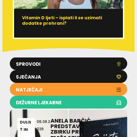
Vitamin D ljeti – isplati li se uzimati
I
dodatke prehrani?
J
p
SPROVODI
SJEĆANJA
NATJEČAJI
DEŽURNE LJEKARNE
ANELA BARČIĆ
06.08.2
DULIS
PREDSTAVILA NOVU
026
T IN
ZBIRKU PRIČA ‘Život