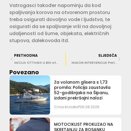
Vatrogasci također napominju da kod
spaljivanja korova na otvorenom prostoru
treba osigurati dovoljno vode i ljudstva, te
osigurati da se spaljivanje vrši na dovoljnoj
udaljenosti od šume, objekata, električnih
stupova, dalekovoda itd.
PRETHODNA
SLJEDEĆA
AKCIJA OTTAWA U BiH otkrivena droga prokrijumčarena iz luke Ploče, uhićeno devet osoba
NAKON INTERVENCIJE Pretragom kontejnera u luci Ploče pronađeno 105 kilograma marihuane
Povezano
Za volanom glisera s 1,73
promila: Policija zaustavila
52-godišnjaka na Šipanu,
izdani prekršajni nalozi
Crna kronika
06.08.2026
MOTOCIKLIST PROKLIZAO NA
SKRETANJU ZA BOSANKU