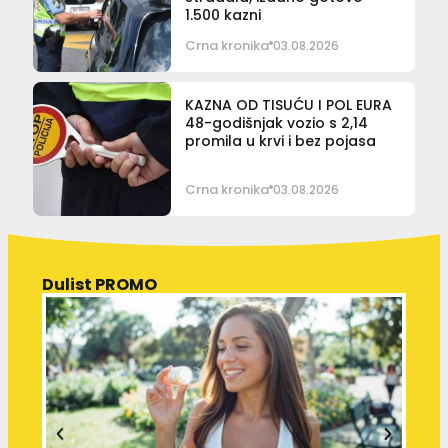
1.500 kazni
Crna kronika
03.08.2026
KAZNA OD TISUĆU I POL EURA
48-godišnjak vozio s 2,14
promila u krvi i bez pojasa
Crna kronika
03.08.2026
Dulist PROMO