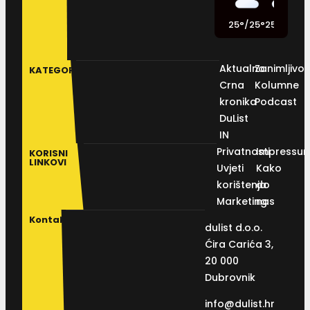
25
°
/
25
°
25
°
/
25
°
2
Aktualno
Zanimljivos
KATEGORIJE
Crna
Kolumne
kronika
Podcast
DuList
IN
Privatnosti
Impressu
KORISNI
LINKOVI
Uvjeti
Kako
korištenja
do
Marketing
nas
Kontakt
dulist d.o.o.
Ćira Carića 3,
20 000
Dubrovnik
info@dulist.hr