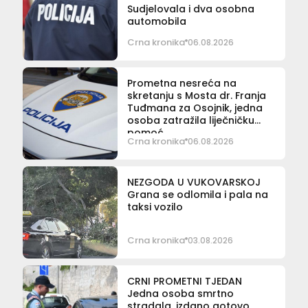
Sudjelovala i dva osobna
automobila
Crna kronika
06.08.2026
Prometna nesreća na
skretanju s Mosta dr. Franja
Tuđmana za Osojnik, jedna
osoba zatražila liječničku
pomoć
Crna kronika
06.08.2026
NEZGODA U VUKOVARSKOJ
Grana se odlomila i pala na
taksi vozilo
Crna kronika
03.08.2026
CRNI PROMETNI TJEDAN
Jedna osoba smrtno
stradala, izdano gotovo