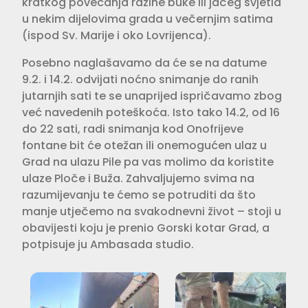
kratkog povećanja razine buke ili jačeg svjetla
u nekim dijelovima grada u večernjim satima
(ispod Sv. Marije i oko Lovrijenca).
Posebno naglašavamo da će se na datume
9.2. i 14.2. odvijati noćno snimanje do ranih
jutarnjih sati te se unaprijed ispričavamo zbog
već navedenih poteškoća. Isto tako 14.2, od 16
do 22 sati, radi snimanja kod Onofrijeve
fontane bit će otežan ili onemogućen ulaz u
Grad na ulazu Pile pa vas molimo da koristite
ulaze Ploče i Buža. Zahvaljujemo svima na
razumijevanju te ćemo se potruditi da što
manje utječemo na svakodnevni život – stoji u
obavijesti koju je prenio Gorski kotar Grad, a
potpisuje ju Ambasada studio.