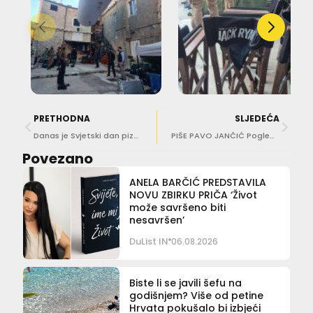
PRETHODNA
SLJEDEĆA
Danas je Svjetski dan pizze, donosimo zanimljiv Gladušin recept
PIŠE PAVO JANČIĆ Pogledali smo dugo iščekivanu seriju ‘I tek tako…’
Povezano
ANELA BARČIĆ PREDSTAVILA
NOVU ZBIRKU PRIČA ‘Život
može savršeno biti
nesavršen’
DuList IN
06.08.2026
Biste li se javili šefu na
godišnjem? Više od petine
Hrvata pokušalo bi izbjeći