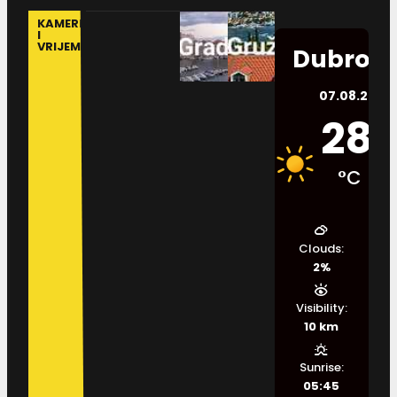
KAMERE
I
VRIJEME
Dubrovn
07.08.2026.
28
°C
Clouds:
2%
Visibility:
10 km
Sunrise:
05:45