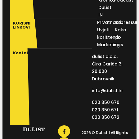
DuList
IN
Privatnosti
Impressu
KORISNI
LINKOVI
Uvjeti
Kako
korištenja
do
Marketing
nas
Kontakt
dulist d.o.o.
Ćira Carića 3,
20 000
Dubrovnik
info@dulist.hr
020 350 670
020 350 671
020 350 672
2026 © DuList | All Rights