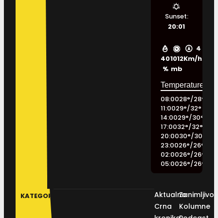
Sunset:
20:01
4
40
1012
Km/h
%
mb
08:00
28
°
/
28
°
11:00
29
°
/
32
°
14:00
29
°
/
30
°
17:00
32
°
/
32
°
20:00
30
°
/
30
°
23:00
26
°
/
26
°
02:00
26
°
/
26
°
05:00
26
°
/
26
°
Aktualno
Zanimljivos
KATEGORIJE
Crna
Kolumne
kronika
Podcast