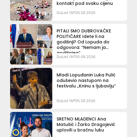
kontakt pod svaku cijenu
DuList IN
06.08.2026
PITALI SMO DUBROVAČKE
POLITIČARE Idete li na
godišnji? Od Lopuda do
odgovora: “Nemam ja
godišnjeg”
DuList IN
05.08.2026
Mladi Lopuđanin Luka Pulić
oduševio nastupom na
festivalu „Kninu s ljubavlju“
DuList IN
05.08.2026
SRETNO MLADENCI Ana
Matušić i Žarko Dragojević
uplovili u bračnu luku