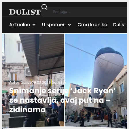
Aktualno
U spomen
Crna kronika
Dulist 
Autor:
Dulist
09.02.2022.
DuList IN
Snimanje serije ‘Jack Ryan’
se nastavlja, ovaj put na –
zidinama