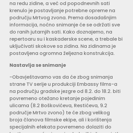
na redu zidine, a već od popodnevnih sati
krenulo je postavljanje potrebne opreme na
području Mrtvog zvona. Prema dosadašnjim
informacija, noćno snimanje će se održati sve
do ranih jutarnjih sati. Kako doznajemo, na
repertoaru su i kaskaderske scene, a trebale bi
uključivati skokove sa zidina. Na zidinama je
postavljena ogromna željezna konstrukcija.
Nastavlja se snimanje
-Obavještavamo vas da će zbog snimanja
strane TV serije u produkciji Embassy films-a
na području gradske jezgre od 8.2. do 18.2. biti
povremeno otežano kretanje pojedinim
ulicama (8.2 Boškovićeva, Restićeva, 9.2
područje Mrtvo zvono) te će zbog velikog
broja članova filmske ekipe, ali i korištenja
specijalnih efekata povremeno dolaziti do