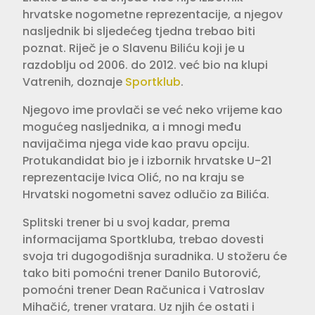
hrvatske nogometne reprezentacije, a njegov
nasljednik bi sljedećeg tjedna trebao biti
poznat. Riječ je o Slavenu Biliću koji je u
razdoblju od 2006. do 2012. već bio na klupi
Vatrenih, doznaje
Sportklub
.
Njegovo ime provlači se već neko vrijeme kao
mogućeg nasljednika, a i mnogi među
navijačima njega vide kao pravu opciju.
Protukandidat bio je i izbornik hrvatske U-21
reprezentacije Ivica Olić, no na kraju se
Hrvatski nogometni savez odlučio za Bilića.
Splitski trener bi u svoj kadar, prema
informacijama Sportkluba, trebao dovesti
svoja tri dugogodišnja suradnika. U stožeru će
tako biti pomoćni trener Danilo Butorović,
pomoćni trener Dean Računica i Vatroslav
Mihačić, trener vratara. Uz njih će ostati i