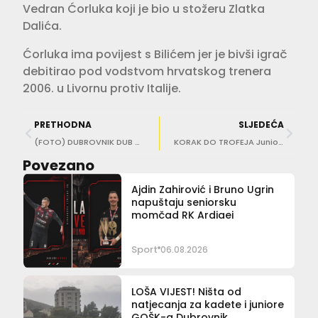
Vedran Ćorluka koji je bio u stožeru Zlatka
Dalića.
Ćorluka ima povijest s Bilićem jer je bivši igrač
debitirao pod vodstvom hrvatskog trenera
2006. u Livornu protiv Italije.
PRETHODNA
SLJEDEĆA
(FOTO) DUBROVNIK DUB BOWL Zabavni Kids‘ Day na Stradunu
KORAK DO TROFEJA Juniori Juga u finalu Kupa Hrvatske
Povezano
Ajdin Zahirović i Bruno Ugrin
napuštaju seniorsku
momčad RK Ardiaei
Sport
06.08.2026
LOŠA VIJEST! Ništa od
natjecanja za kadete i juniore
GOŠK-a Dubrovnik