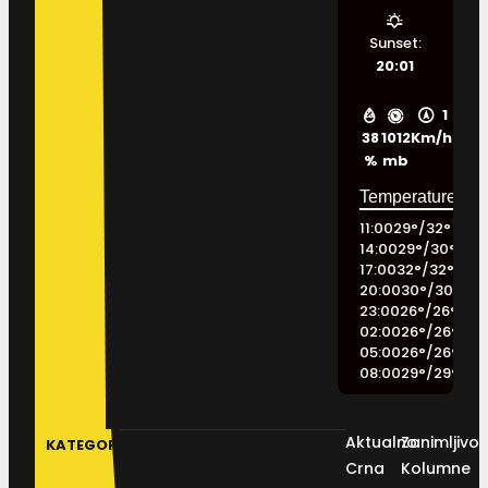
Sunset:
20:01
1
38
1012
Km/h
%
mb
11:00
29
°
/
32
°
14:00
29
°
/
30
°
17:00
32
°
/
32
°
20:00
30
°
/
30
°
23:00
26
°
/
26
°
02:00
26
°
/
26
°
05:00
26
°
/
26
°
08:00
29
°
/
29
°
Aktualno
Zanimljivos
KATEGORIJE
Crna
Kolumne