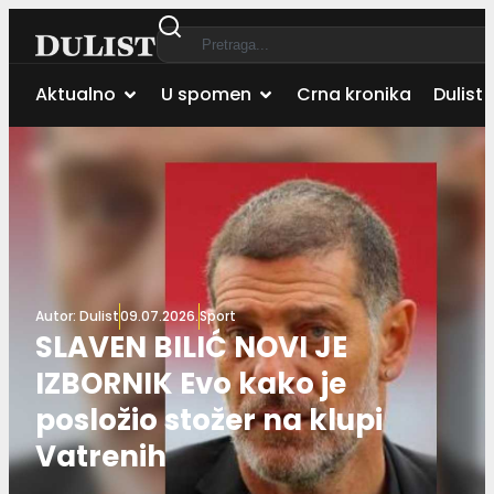
Aktualno
U spomen
Crna kronika
Dulist 
Autor:
Dulist
09.07.2026.
Sport
SLAVEN BILIĆ NOVI JE
IZBORNIK Evo kako je
posložio stožer na klupi
Vatrenih