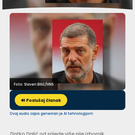
Foto: Slaven Bilić/HNS
🔊 Poslušaj članak
Ovaj audio zapis generiran je AI tehnologijom
Zlatko Dalić od srijede više nije izbornik