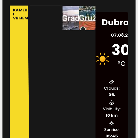
KAMERE
I
VRIJEME
Dubrovn
07.08.2026.
30
°C
Clouds:
0%
Visibility:
10 km
Sunrise:
05:45