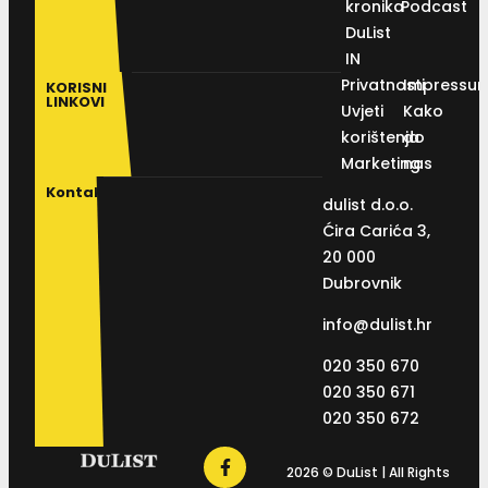
kronika
Podcast
DuList
IN
Privatnosti
Impressu
KORISNI
LINKOVI
Uvjeti
Kako
korištenja
do
Marketing
nas
Kontakt
dulist d.o.o.
Ćira Carića 3,
20 000
Dubrovnik
info@dulist.hr
020 350 670
020 350 671
020 350 672
2026 © DuList | All Rights