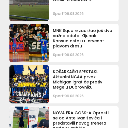
Sport
06.08.2026
MNK Square zadržao još dva
važna aduta: Kljunak i
Konsuo ostaju u crveno-
plavom dresu
Sport
06.08.2026
KOŠARKAŠKI SPEKTAKL
Aktualni NCAA prvak
Michigan igrat će protiv
Mege u Dubrovniku
Sport
06.08.2026
NOVA ERA GOŠK-A Oprostili
se od Ante Ivaniševića i
predstavili novog trenera