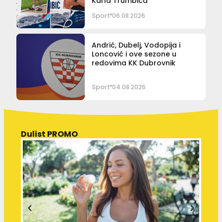
Karla Trumbića
Sport
06.08.2026
Andrić, Dubelj, Vodopija i
Loncović i ove sezone u
redovima KK Dubrovnik
Sport
04.08.2026
Dulist PROMO