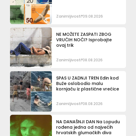
Zanimljivosti
09.08.2026
NE MOŽETE ZASPATI ZBOG
VRUĆIH NOĆI? Isprobajte
ovaj trik
Zanimljivosti
08.08.2026
SPAS U ZADNJI TREN Edin kod
Buže oslobodio malu
kornjaču iz plastične vrećice
Zanimljivosti
08.08.2026
NA DANAŠNJI DAN Na Lopudu
rođena jedna od najvećih
hrvatskih glumačkih diva