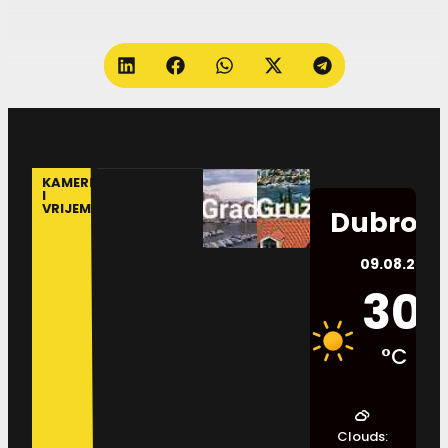
KAMERE
I
VRIJEME
Dubrovn
09.08.2026.
30
°C
Clouds: