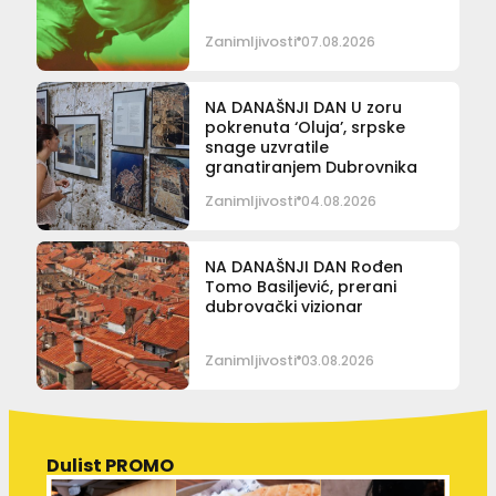
Zanimljivosti
07.08.2026
NA DANAŠNJI DAN U zoru
pokrenuta ‘Oluja’, srpske
snage uzvratile
granatiranjem Dubrovnika
Zanimljivosti
04.08.2026
NA DANAŠNJI DAN Rođen
Tomo Basiljević, prerani
dubrovački vizionar
Zanimljivosti
03.08.2026
Dulist PROMO