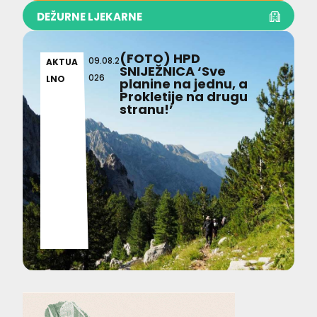
DEŽURNE LJEKARNE
(FOTO) HPD
09.08.2
AKTUA
SNIJEŽNICA ‘Sve
026
LNO
planine na jednu, a
Prokletije na drugu
stranu!’