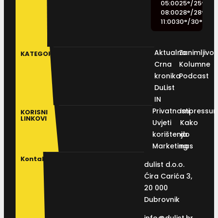
05:00
25
°
/
25
°
08:00
28
°
/
28
°
11:00
30
°
/
30
°
Aktualno
Zanimljivos
KATEGORIJE
Crna
Kolumne
kronika
Podcast
DuList
IN
Privatnosti
Impressu
KORISNI
LINKOVI
Uvjeti
Kako
korištenja
do
Marketing
nas
Kontakt
dulist d.o.o.
Ćira Carića 3,
20 000
Dubrovnik
info@dulist.hr