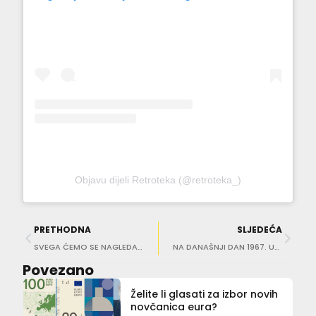
Objavu dijeli Retroteka (@retroteka_)
PRETHODNA
SLJEDEĆA
SVEGA ĆEMO SE NAGLEDATI Osvježenje potražili u moru – u Gružu!
NA DANAŠNJI DAN 1967. Umro naš znameniti slikar, kolorist, Antun Masle
Povezano
Želite li glasati za izbor novih
novčanica eura?