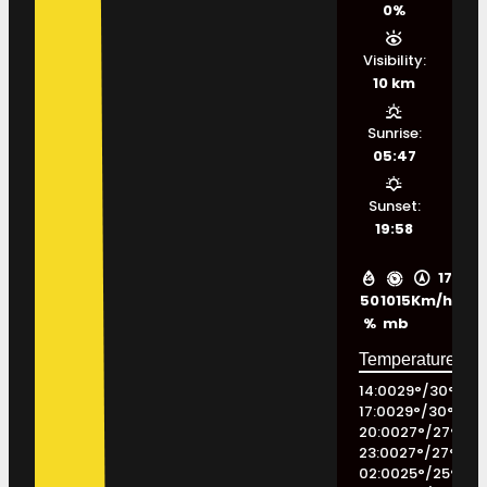
0%
Visibility:
10 km
Sunrise:
05:47
Sunset:
19:58
17
50
1015
Km/h
%
mb
14:00
29
°
/
30
°
17:00
29
°
/
30
°
20:00
27
°
/
27
°
23:00
27
°
/
27
°
02:00
25
°
/
25
°