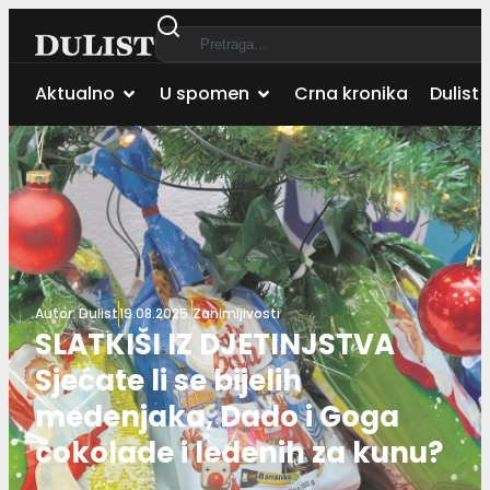
Aktualno
U spomen
Crna kronika
Dulist 
Autor:
Dulist
19.08.2025.
Zanimljivosti
SLATKIŠI IZ DJETINJSTVA
Sjećate li se bijelih
medenjaka, Dado i Goga
čokolade i ledenih za kunu?