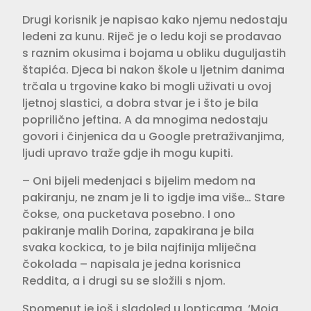
Drugi korisnik je napisao kako njemu nedostaju
ledeni za kunu. Riječ je o ledu koji se prodavao
s raznim okusima i bojama u obliku duguljastih
štapića. Djeca bi nakon škole u ljetnim danima
trčala u trgovine kako bi mogli uživati u ovoj
ljetnoj slastici, a dobra stvar je i što je bila
poprilično jeftina. A da mnogima nedostaju
govori i činjenica da u Google pretraživanjima,
ljudi upravo traže gdje ih mogu kupiti.
– Oni bijeli medenjaci s bijelim medom na
pakiranju, ne znam je li to igdje ima više… Stare
čokse, ona pucketava posebno. I ono
pakiranje malih Dorina, zapakirana je bila
svaka kockica, to je bila najfinija mliječna
čokolada – napisala je jedna korisnica
Reddita, a i drugi su se složili s njom.
Spomenut je još i sladoled u lopticama, ‘Moja