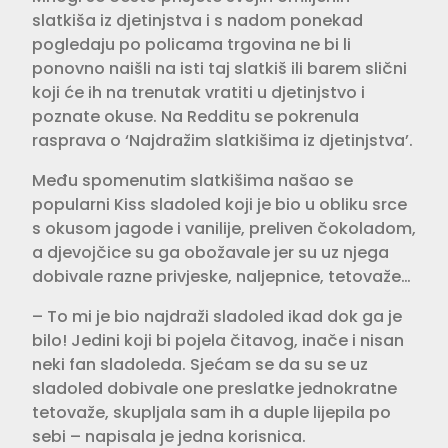
slatkiša iz djetinjstva i s nadom ponekad
pogledaju po policama trgovina ne bi li
ponovno naišli na isti taj slatkiš ili barem slični
koji će ih na trenutak vratiti u djetinjstvo i
poznate okuse. Na Redditu se pokrenula
rasprava o ‘Najdražim slatkišima iz djetinjstva’.
Među spomenutim slatkišima našao se
popularni Kiss sladoled koji je bio u obliku srce
s okusom jagode i vanilije, preliven čokoladom,
a djevojčice su ga obožavale jer su uz njega
dobivale razne privjeske, naljepnice, tetovaže…
– To mi je bio najdraži sladoled ikad dok ga je
bilo! Jedini koji bi pojela čitavog, inače i nisan
neki fan sladoleda. Sjećam se da su se uz
sladoled dobivale one preslatke jednokratne
tetovaže, skupljala sam ih a duple lijepila po
sebi – napisala je jedna korisnica.