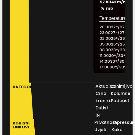
57
1014
Km/h
%
mb
20:00
27
°
/
27
°
23:00
27
°
/
27
°
02:00
25
°
/
26
°
05:00
25
°
/
25
°
08:00
28
°
/
28
°
11:00
30
°
/
30
°
14:00
30
°
/
30
°
17:00
30
°
/
30
°
Aktualno
Zanimljivos
KATEGORIJE
Crna
Kolumne
kronika
Podcast
DuList
IN
Privatnosti
Impressu
KORISNI
LINKOVI
Uvjeti
Kako