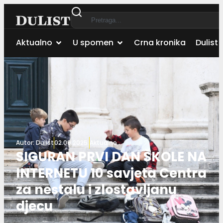
Aktualno
U spomen
Crna kronika
Dulist 
Autor:
Dulist
02.09.2025.
Aktualno
SIGURAN PRVI DAN ŠKOLE NA
INTERNETU 10 savjeta Centra
za nestalu i zlostavljanu
djecu