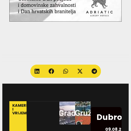
KAMERE
I
VRIJEME
Dubrovn
09.08.2026.