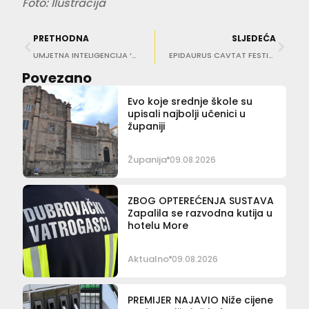
Foto: Ilustracija
PRETHODNA
SLJEDEĆA
UMJETNA INTELIGENCIJA ‘ULAZI’ U KAZNENI ZAKON Stroge zatvorske kazne za zlouporabu
EPIDAURUS CAVTAT FESTIVAL Nakon In Medio Mare, slijedi bogat pijanistički program
Povezano
Evo koje srednje škole su
upisali najbolji učenici u
županiji
Županija
09.08.2026
ZBOG OPTEREĆENJA SUSTAVA
Zapalila se razvodna kutija u
hotelu More
Aktualno
09.08.2026
PREMIJER NAJAVIO Niže cijene