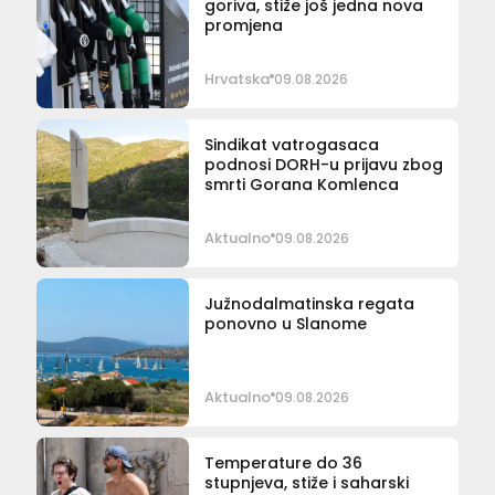
goriva, stiže još jedna nova
promjena
Hrvatska
09.08.2026
Sindikat vatrogasaca
podnosi DORH-u prijavu zbog
smrti Gorana Komlenca
Aktualno
09.08.2026
Južnodalmatinska regata
ponovno u Slanome
Aktualno
09.08.2026
Temperature do 36
stupnjeva, stiže i saharski