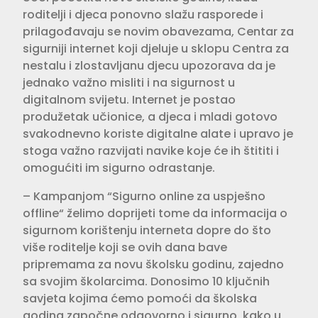
roditelji i djeca ponovno slažu rasporede i
prilagođavaju se novim obavezama, Centar za
sigurniji internet koji djeluje u sklopu Centra za
nestalu i zlostavljanu djecu upozorava da je
jednako važno misliti i na sigurnost u
digitalnom svijetu. Internet je postao
produžetak učionice, a djeca i mladi gotovo
svakodnevno koriste digitalne alate i upravo je
stoga važno razvijati navike koje će ih štititi i
omogućiti im sigurno odrastanje.
– Kampanjom “Sigurno online za uspješno
offline“ želimo doprijeti tome da informacija o
sigurnom korištenju interneta dopre do što
više roditelje koji se ovih dana bave
pripremama za novu školsku godinu, zajedno
sa svojim školarcima. Donosimo 10 ključnih
savjeta kojima ćemo pomoći da školska
godina započne odgovorno i sigurno, kako u