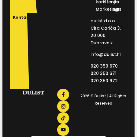
korištenja
do
Marketing
nas
Kontakt
dulist d.o.o.
Ćira Carića 3,
20 000
Dubrovnik
info@dulist.hr
020 350 670
020 350 671
020 350 672
2026 © DuList | All Rights
Reserved