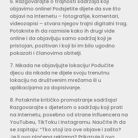
6. Razgovarajte o trajnosti sadržaja koji
objavimo online! Podsjetite dijete da sve što
objavi na internetu – fotografije, komentari,
videozapisi – stvara njegov trajni digitalni trag.
Potaknite ih da razmisle kako ih drugi vide
online i da objavljuju samo sadržaj koji je
pristojan, pozitivan i koji bi im bilo ugodno
pokazati i članovima obitelji.
7. Nikada ne objavljujte lokaciju! Podučite
djecu da nikada ne dijele svoju trenutnu
lokaciju na društvenim mrežama ili u
aplikacijama za dopisivanje.
8. Potaknite kritičko promatranje sadržaja!
Razgovarajte s djetetom o sadržaju koji prati
na internetu, posebno od strane influencera na
YouTubeu, TikToku i Instagramu. Naučite ih da
se zapitaju: “Tko stoji iza ove objave i zašto?
Je li ovo plaćena reklama? Prikazuje li ovo