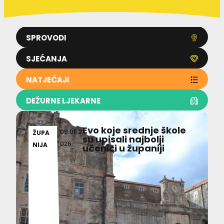
SPROVODI
SJEĆANJA
NATJEČAJI
DEŽURNE LJEKARNE
Evo koje srednje škole
09.08.2
ŽUPA
su upisali najbolji
026
NIJA
učenici u županiji