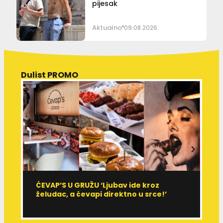
pijesak
Aktualno
09.08.2026
Dulist PROMO
ĆEVAP’S U GRUŽU ‘Ljubav ide kroz
V
želudac, a ćevapi direktno u srce!’
d