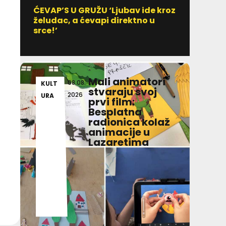
ĆEVAP’S U GRUŽU ‘Ljubav ide kroz
Vitami
želudac, a ćevapi direktno u
uzim
srce!’
Mali animatori
08.08.
KULT
KUL
stvaraju svoj
2026
URA
URA
prvi film:
Besplatna
radionica kolaž
animacije u
Lazaretima