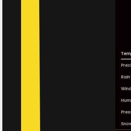
Tem
Prec
Rain
Win
Humi
Pres
Sno