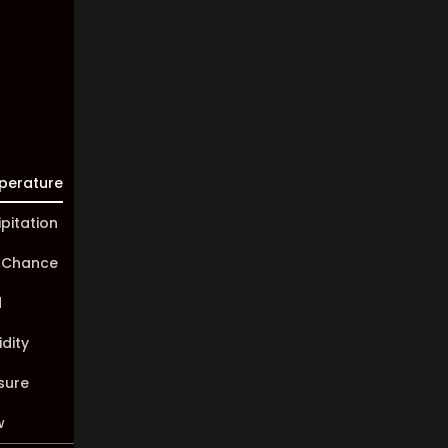
10 km
Sunrise:
05:46
Sunset:
20:00
perature
ipitation
 Chance
d
dity
sure
w