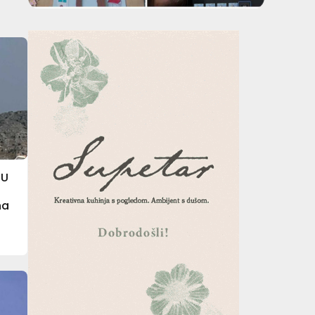
MU
na