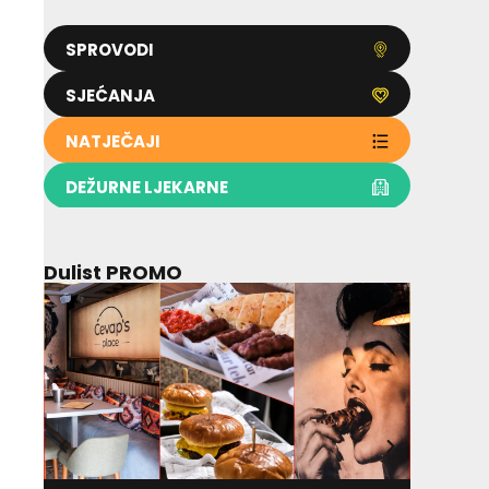
SPROVODI
SJEĆANJA
NATJEČAJI
DEŽURNE LJEKARNE
Dulist PROMO