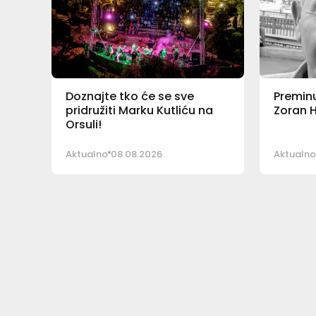
Doznajte tko će se sve
Preminu
pridružiti Marku Kutliću na
Zoran H
Orsuli!
Aktualno
08.08.2026
Aktualno