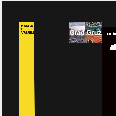
KAMERE
I
VRIJEME
Dub