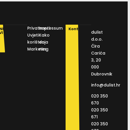
Privatnosti
Impressum
NI
Kontakt
dulist
VI
Uvjeti
Kako
d.o.o.
korištenja
do
Ćira
Marketing
nas
Carića
3, 20
000
Dubrovnik
info@dulist.hr
020 350
670
020 350
671
020 350