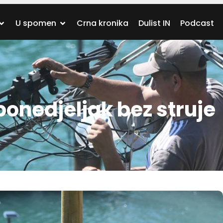
U spomen
Crna kronika
Dulist IN
Podcast
ponedjeljak bez struje