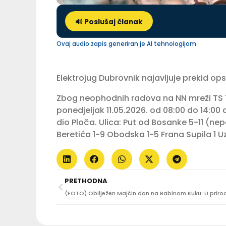
🔊 Poslušaj članak
Ovaj audio zapis generiran je AI tehnologijom
Elektrojug Dubrovnik najavljuje prekid ops
Zbog neophodnih radova na NN mreži TS 10/
ponedjeljak 11.05.2026. od 08:00 do 14:0
dio Ploča. Ulica: Put od Bosanke 5-11 (nep
Beretića 1-9 Obodska 1-5 Frana Supila 1 U
PRETHODNA