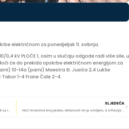
krbe električnom za ponedjeljak 11. svibnja.
0,4 kV PLOČE 1, osim u slučaju odgode radi više sile, u
0 doći će do prekida opskrbe električnom energijom za
arni) 10-14a (parni) Maestra Đ. Jusića 2,4 Lukše
z Tabor 1-4 Frane Čale 2-4.
SLJEDEĆA
(FOTO) Obilježen Majčin dan na Babinom Kuku: U prirodi uz igre, smijeh i sportsku atmosferu
HDZ Hrvatima broj jedan, Milanović im je omiljeni, a inflacija ih ne brine: Ovo su rezultati CRO Demoskopa