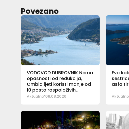
Povezano
VODOVOD DUBROVNIK Nema
Evo kak
opasnosti od redukcija,
sestric
Ombla ljeti koristi manje od
asfalti
10 posto raspoloživih
količina vode
Aktualno
08.08.2026
Aktualno