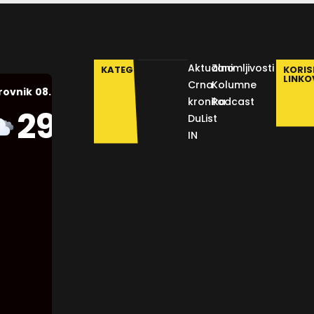
Aktualno
Zanimljivosti
KATEGORIJE
KORIS
LINKO
Crna
Kolumne
08.08.2026.
rovnik
kronika
Podcast
Humidity:
29
°C
DuList
53 %
IN
Pressure:
1012 mb
Wind:
3
Km/h
Clouds:
89%
Visibility: