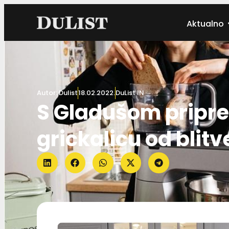
Aktualno
Autor:
Dulist
18.02.2022.
DuList IN
S Gladušom pripre
grickalicu od blitv