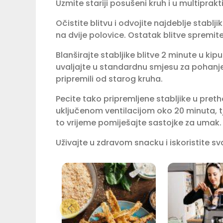
Uzmite stariji posušeni kruh i u multiprakti
Očistite blitvu i odvojite najdeblje stablj
na dvije polovice. Ostatak blitve spremite
Blanširajte stabljike blitve 2 minute u kipuć
uvaljajte u standardnu smjesu za pohanje:
pripremili od starog kruha.⁣
Pecite tako pripremljene stabljike u preth
uključenom ventilacijom oko 20 minuta, t
to vrijeme pomiješajte sastojke za umak.⁣
Uživajte u zdravom snacku i iskoristite sv