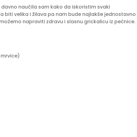
m davno naučila sam kako da iskoristim svaki
na biti velika i žilava pa nam bude najlakše jednostavno
možemo napraviti zdravu i slasnu grickalicu iz pećnice.⁣
mrvice)⁣