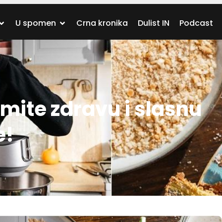
U spomen
Crna kronika
Dulist IN
Podcast
mite zdravu i slasnu
e!