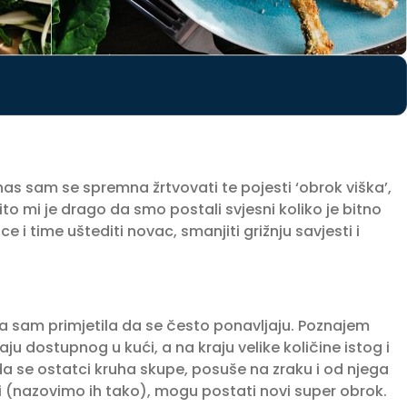
nas sam se spremna žrtvovati te pojesti ‘obrok viška’,
to mi je drago da smo postali svjesni koliko je bitno
e i time uštediti novac, smanjiti grižnju savjesti i
ja sam primjetila da se često ponavljaju. Poznajem
ju dostupnog u kući, a na kraju velike količine istog i
 da se ostatci kruha skupe, posuše na zraku i od njega
i (nazovimo ih tako), mogu postati novi super obrok.