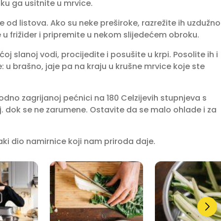
ku ga usitnite u mrvice.⁣
ike od listova. Ako su neke preširoke, razrežite ih uzdužno
 u frižider i pripremite u nekom slijedećem obroku.⁣
oj slanoj vodi, procijedite i posušite u krpi. Posolite ih i
 u brašno, jaje pa na kraju u krušne mrvice koje ste
odno zagrijanoj pećnici na 180 Celzijevih stupnjeva s
j. dok se ne zarumene. Ostavite da se malo ohlade i za
aki dio namirnice koji nam priroda daje.⁣