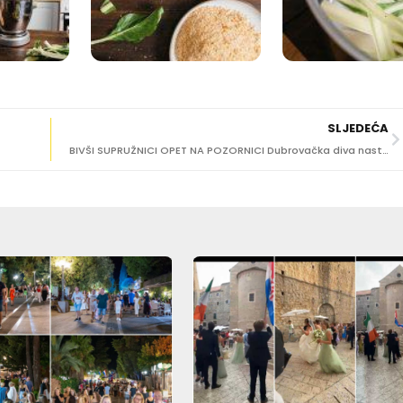
SLJEDEĆA
BIVŠI SUPRUŽNICI OPET NA POZORNICI Dubrovačka diva nastupit će na koncertu uz 65 godina karijere Mira Ungara