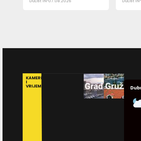
DuList IN
07.08.2026
DuList IN
KAMERE
I
VRIJEME
Dub