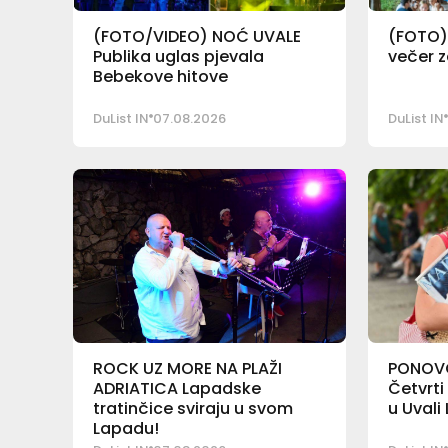
(FOTO/VIDEO) NOĆ UVALE
(FOTO)
Publika uglas pjevala
večer z
Bebekove hitove
DuList IN
07.08.2026
DuList IN
ROCK UZ MORE NA PLAŽI
PONOVO
ADRIATICA Lapadske
Četvrti
tratinčice sviraju u svom
u Uvali
Lapadu!