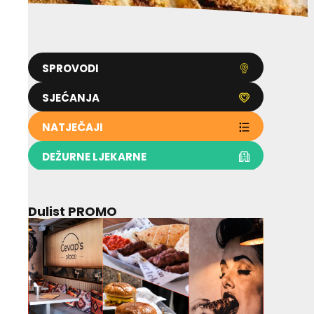
SPROVODI
SJEĆANJA
NATJEČAJI
DEŽURNE LJEKARNE
Dulist PROMO