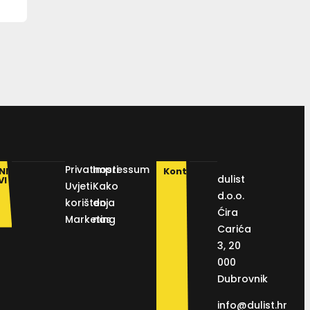
Privatnosti
Impressum
NI
Kontakt
dulist
VI
Uvjeti
Kako
d.o.o.
korištenja
do
Ćira
Marketing
nas
Carića
3, 20
000
Dubrovnik
info@dulist.hr