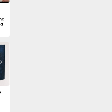
 na
ca
A