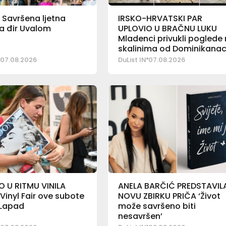
 Savršena ljetna
IRSKO-HRVATSKI PAR
a đir Uvalom
UPLOVIO U BRAČNU LUKU
Mladenci privukli poglede
skalinima od Dominikana
07.08.2026
DuList IN
07.08.2026
 U RITMU VINILA
ANELA BARČIĆ PREDSTAVIL
 Vinyl Fair ove subote
NOVU ZBIRKU PRIČA ‘Život
 Lapad
može savršeno biti
nesavršen’