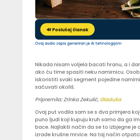
🔊 Poslušaj članak
Ovaj audio zapis generiran je AI tehnologijom
Nikada nisam voljela bacati hranu, a i da
ako ću time spasiti neku namirnicu. Osobi
iskoristiti svaki segment pojedine namirnic
sačuvati okoliš.⁣
Pripremila: Zrinka Zekulić,
Gladuša⁣
Ovaj put vodila sam se s dva primjera ko
puno ljudi koji kupuju kruh samo da ga ima
bace. Najlakši način da se to izbjegne je
izrade krušne mrvice. Na taj način otpatc