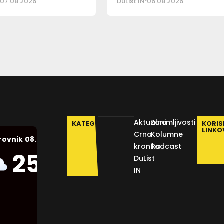
07.08.2026
DuList IN
06.08.2026
Aktualno
Zanimljivosti
KATEGORIJE
KORIS
LINKO
Crna
Kolumne
08.08.2026.
rovnik
kronika
Podcast
Humidity:
25
°C
DuList
56 %
IN
Pressure:
1012 mb
Wind: