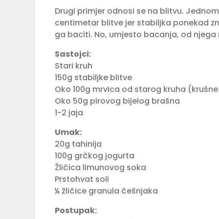
Drugi primjer odnosi se na blitvu. Jedno
centimetar blitve jer stabiljka ponekad z
ga baciti. No, umjesto bacanja, od njega 
Sastojci:⁣
Stari kruh ⁣
150g stabiljke blitve⁣
Oko 100g mrvica od starog kruha (krušne 
Oko 50g pirovog bijelog brašna⁣
1-2 jaja⁣
Umak:⁣
20g tahinija⁣
100g grčkog jogurta⁣
Žličica limunovog soka⁣
Prstohvat soli⁣
¼ žličice granula češnjaka⁣
Postupak:⁣⁣