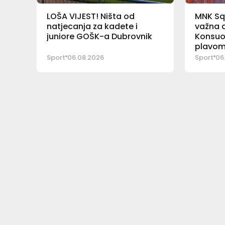
LOŠA VIJEST! Ništa od
MNK Sq
natjecanja za kadete i
važna a
juniore GOŠK-a Dubrovnik
Konsuo
plavom
Sport
06.08.2026
Sport
06