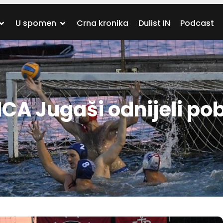
U spomen
Crna kronika
Dulist IN
Podcast
A Jugaši odnijeli po