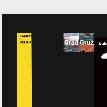
KAMERE
I
VRIJEME
Dub