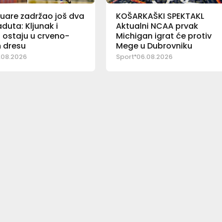
uare zadržao još dva
KOŠARKAŠKI SPEKTAKL
duta: Kljunak i
Aktualni NCAA prvak
 ostaju u crveno-
Michigan igrat će protiv
 dresu
Mege u Dubrovniku
.08.2026
Sport
06.08.2026