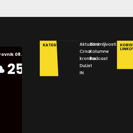
Aktualno
Zanimljivosti
KATEGORIJE
KORIS
LINKO
Crna
Kolumne
08.08.2026.
rovnik
kronika
Podcast
Humidity:
25
°C
DuList
50 %
IN
Pressure:
1012 mb
Wind:
17
Km/h
Clouds:
50%