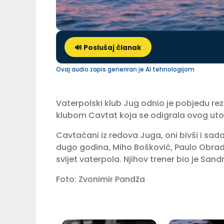
🔊 Poslušaj članak
Ovaj audio zapis generiran je AI tehnologijom
Vaterpolski klub Jug odnio je pobjedu rez
klubom Cavtat koja se odigrala ovog uto
Cavtaćani iz redova Juga, oni bivši i sad
dugo godina, Miho Bošković, Paulo Obradovi
svijet vaterpola. Njihov trener bio je Sand
Foto: Zvonimir Pandža