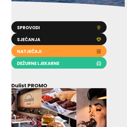
SPROVODI
SJEĆANJA
NATJEČAJI
DEŽURNE LJEKARNE
Dulist PROMO