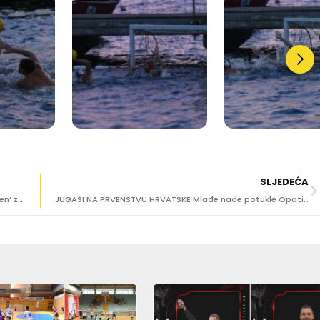
SLJEDEĆA
DESETI MALONOGOMETNI TURNIR GRUŽANA ‘Rutovići Open’ za sve koji vole društvo i veselje
JUGAŠI NA PRVENSTVU HRVATSKE Mlađe nade potukle Opatiju rezultatom 20:2