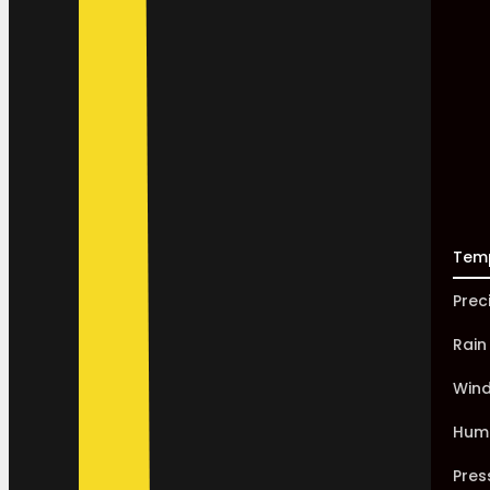
Tem
Prec
Rain
Win
Humi
Pres