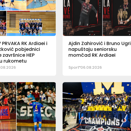
PRVAKA RK Ardiaei i
Ajdin Zahirović i Bruno Ugr
ković pobjednici
napuštaju seniorsku
 završnice HEP
momčad RK Ardiaei
 u rukometu
.08.2026
Sport
06.08.2026