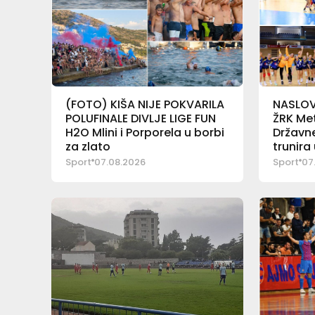
(FOTO) KIŠA NIJE POKVARILA
NASLOV 
POLUFINALE DIVLJE LIGE FUN
ŽRK Met
H2O Mlini i Porporela u borbi
Državne
za zlato
trunira
Sport
07.08.2026
Sport
07