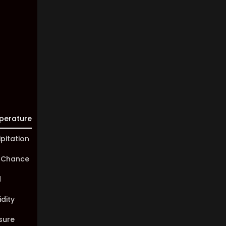
Visibility:
10 km
Sunrise:
05:46
Sunset:
20:00
perature
ipitation
 Chance
d
dity
sure