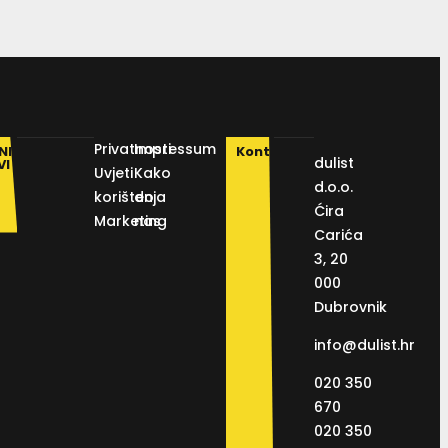
Privatnosti
Impressum
NI
Kontakt
dulist
VI
Uvjeti
Kako
d.o.o.
korištenja
do
Ćira
Marketing
nas
Carića
3, 20
000
Dubrovnik
info@dulist.hr
020 350
670
020 350