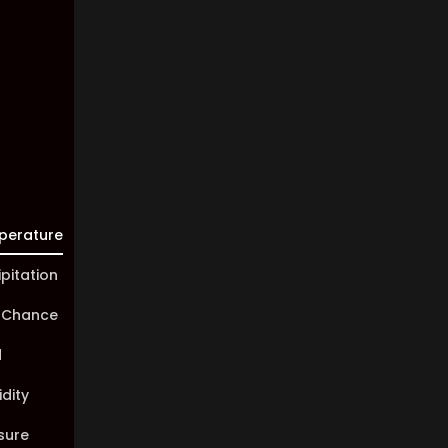
Visibility:
10 km
Sunrise:
05:46
Sunset:
20:00
perature
ipitation
 Chance
d
dity
sure