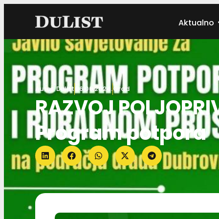
Aktualno
Autor:
Dulist
06.06.2024.
Grad
RAZVOJ POLJOPRIV
Program potpora