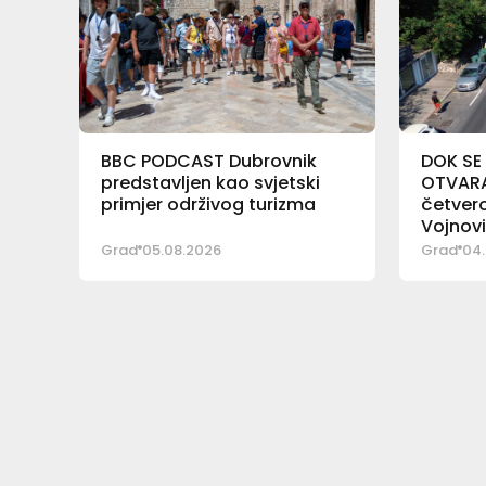
BBC PODCAST Dubrovnik
DOK SE
predstavljen kao svjetski
OTVARA 
primjer održivog turizma
četver
Vojnov
Grad
05.08.2026
Grad
04.