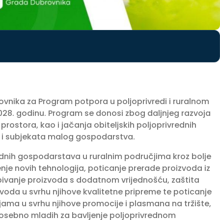
ovnika za Program potpora u poljoprivredi i ruralnom
028. godinu. Program se donosi zbog daljnjeg razvoja
 prostora, kao i jačanja obiteljskih poljoprivrednih
 i subjekata malog gospodarstva.
rednih gospodarstava u ruralnim područjima kroz bolje
nje novih tehnologija, poticanje prerade proizvoda iz
bivanje proizvoda s dodatnom vrijednošću, zaštita
zvoda u svrhu njihove kvalitetne pripreme te poticanje
ama u svrhu njihove promocije i plasmana na tržište,
 posebno mladih za bavljenje poljoprivrednom