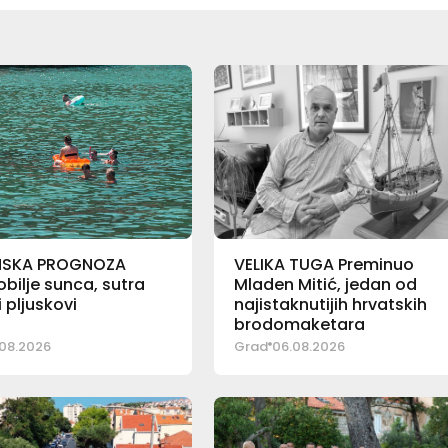
NSKA PROGNOZA
VELIKA TUGA Preminuo
bilje sunca, sutra
Mladen Mitić, jedan od
pljuskovi
najistaknutijih hrvatskih
brodomaketara
08.2026
Grad
06.08.2026