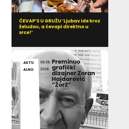
ĆEVAP’S U GRUŽU ‘Ljubav ide kroz
Vitami
želudac, a ćevapi direktno u
uzim
srce!’
Preminuo
08.08.
AKTU
DULI
grafički
2026
ALNO
T IN
dizajner Zoran
Hajdarović
“Žorž”