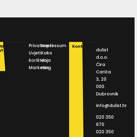
Privatnosti
Impressum
NI
Kontakt
dulist
VI
Uvjeti
Kako
d.o.o.
korištenja
do
Ćira
Marketing
nas
Carića
3, 20
000
Dubrovnik
info@dulist.hr
020 350
670
020 350