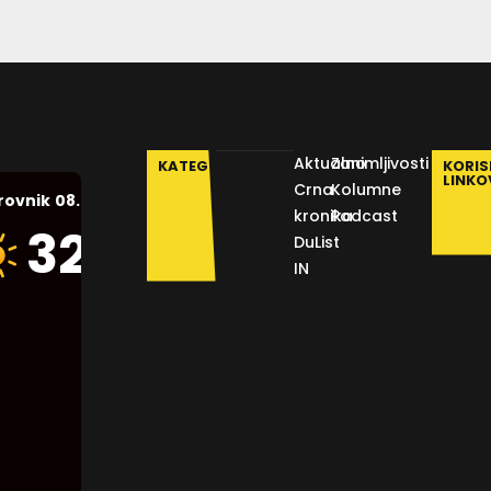
Aktualno
Zanimljivosti
KATEGORIJE
KORIS
LINKO
Crna
Kolumne
08.08.2026.
rovnik
kronika
Podcast
Humidity:
32
°C
DuList
47 %
IN
Pressure:
1012 mb
Wind:
21
Km/h
Clouds:
1%