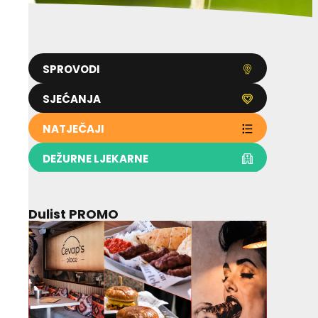
SPROVODI
SJEĆANJA
NATJEČAJI
DEŽURNE LJEKARNE
Dulist PROMO