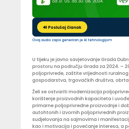
🔊 Poslušaj članak
Ovaj audio zapis generiran je AI tehnologijom
U tijeku je javno savjetovanje Grada Dubr
prostoru na području Grada za 2024. – 2
poljoprivrede, zaštite vrijednosti ruralnog
gospodarstva, trgovačkih društva, obrta
Želi se ostvariti modernizacija poljopriv
korištenje proizvodnih kapaciteta i uvođe
primarne poljoprivredne proizvodnje i do
autohtonih i izvornih poljoprivrednih proi
sudjelovanja na sajmovima i manifestacij
kao i motivacija i povećanje interesa, a