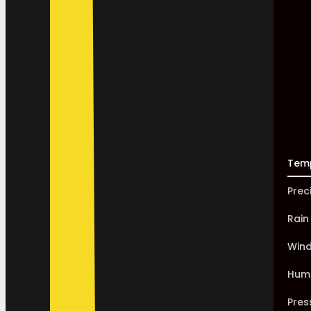
Tem
Prec
Rain
Win
Humi
Pres