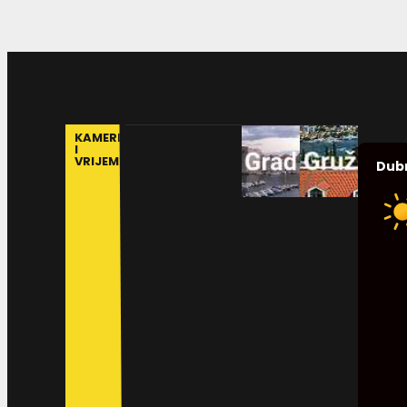
KAMERE
I
VRIJEME
Dub