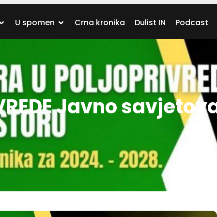
U spomen
Crna kronika
Dulist IN
Podcast
REDE Javno savjetova