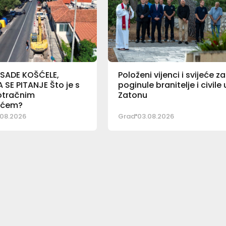
 SADE KOŠĆELE,
Položeni vijenci i svijeće za
SE PITANJE Što je s
poginule branitelje i civile 
otračnim
Zatonu
ićem?
08.2026
Grad
03.08.2026