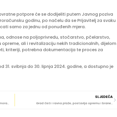
vratne potpore će se dodijeliti putem Javnog poziva
roračunsku godinu, po načelu da se Prijavitelj za svaku
cati samo za jednu od ponuđenih mjera.
a, odnose na poljoprivredu, stočarstvo, pčelarstvo,
reme, ali i revitalizaciju nekih tradicionalnih, dijelom
eti, kriteriji, potrebna dokumentacija te proces za
 31. svibnja do 30. lipnja 2024. godine, a dostupno je
SLJEDEĆA
ISPRAĆAJ OLGE STOSS Bad Homburg organizirao komemoraciju za veliku humanitarku
Grad čisti i ravna plaže, postavlja opremu i brane…