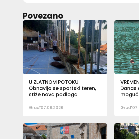
Povezano
U ZLATNOM POTOKU
VREME
Obnavlja se sportski teren,
Danas o
stiže nova podloga
mogući 
Grad
07.08.2026
Grad
07.