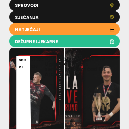
SPROVODI
SJEĆANJA
NATJEČAJI
DEŽURNE LJEKARNE
Ajdin Zahirović i Bruno
06.08.2
SPO
Ugrin napuštaju
026
RT
seniorsku momčad RK
Ardiaei