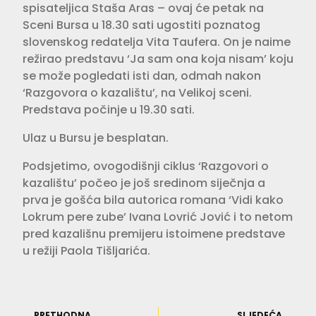
spisateljica Staša Aras – ovaj će petak na
Sceni Bursa u 18.30 sati ugostiti poznatog
slovenskog redatelja Vita Taufera. On je naime
režirao predstavu ‘Ja sam ona koja nisam’ koju
se može pogledati isti dan, odmah nakon
‘Razgovora o kazalištu’, na Velikoj sceni.
Predstava počinje u 19.30 sati.
Ulaz u Bursu je besplatan.
Podsjetimo, ovogodišnji ciklus ‘Razgovori o
kazalištu’ počeo je još sredinom siječnja a
prva je gošća bila autorica romana ‘Vidi kako
Lokrum pere zube’ Ivana Lovrić Jović i to netom
pred kazališnu premijeru istoimene predstave
u režiji Paola Tišljarića.
PRETHODNA
SLJEDEĆA