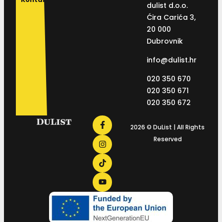
dulist d.o.o.
Ćira Carića 3,
20 000
Dubrovnik
info@dulist.hr
020 350 670
020 350 671
020 350 672
2026 © DuList | All Rights
Reserved