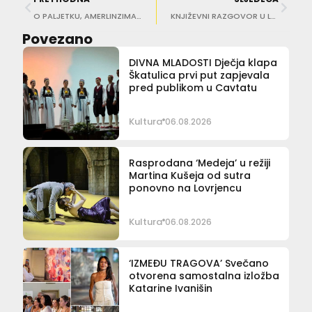
O PALJETKU, AMERLINZIMA… Predstavljeni novi brojevi časopisa Dubrovnik
KNJIŽEVNI RAZGOVOR U LAZARETIMA Predstavljanje pjesnikinje Jelene Žugić
Povezano
DIVNA MLADOSTI Dječja klapa
Škatulica prvi put zapjevala
pred publikom u Cavtatu
Kultura
06.08.2026
Rasprodana ‘Medeja’ u režiji
Martina Kušeja od sutra
ponovno na Lovrjencu
Kultura
06.08.2026
‘IZMEĐU TRAGOVA’ Svečano
otvorena samostalna izložba
Katarine Ivanišin