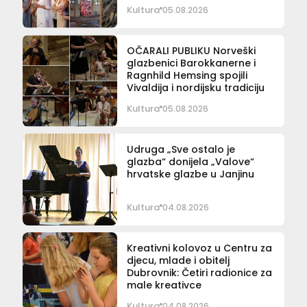
Kultura
05.08.2026
OČARALI PUBLIKU Norveški
glazbenici Barokkanerne i
Ragnhild Hemsing spojili
Vivaldija i nordijsku tradiciju
Kultura
05.08.2026
Udruga „Sve ostalo je
glazba“ donijela „Valove“
hrvatske glazbe u Janjinu
Kultura
04.08.2026
Kreativni kolovoz u Centru za
djecu, mlade i obitelj
Dubrovnik: Četiri radionice za
male kreativce
Kultura
04.08.2026