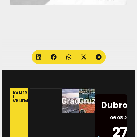
KAMERE
I
VRIJEME
Dubrovn
06.08.2026.
27