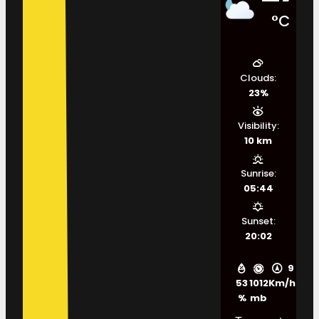
°C
Clouds:
23%
Visibility:
10 km
Sunrise:
05:44
Sunset:
20:02
9
53
1012
Km/h
%
mb