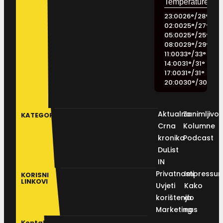
23:00
26
°
/
28
°
02:00
25
°
/
27
°
05:00
25
°
/
25
°
08:00
29
°
/
29
°
11:00
33
°
/
33
°
14:00
31
°
/
31
°
17:00
31
°
/
31
°
20:00
30
°
/
30
°
Aktualno
Zanimljivos
KATEGORIJE
Crna
Kolumne
kronika
Podcast
DuList
IN
Privatnosti
Impressu
KORISNI
LINKOVI
Uvjeti
Kako
korištenja
do
Marketing
nas
Kontakt