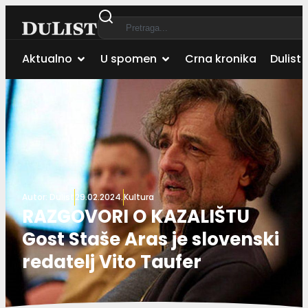
Aktualno
U spomen
Crna kronika
Dulist 
Autor:
Dulist
29.02.2024.
Kultura
RAZGOVORI O KAZALIŠTU
Gost Staše Aras je slovenski
redatelj Vito Taufer