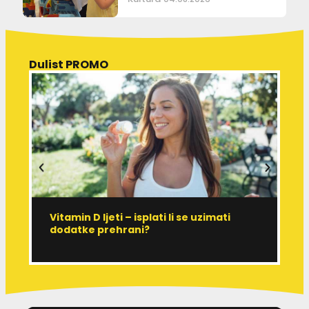
Dulist PROMO
Vitamin D ljeti – isplati li se uzimati
I
dodatke prehrani?
J
p