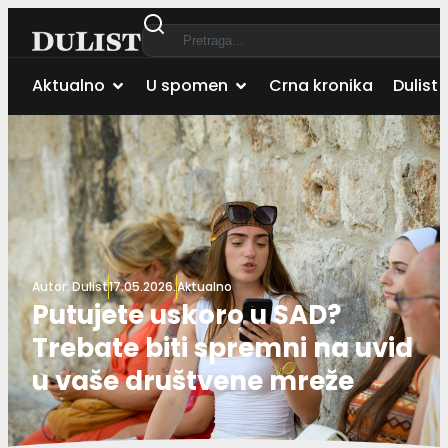
Aktualno
U spomen
Crna kronika
Dulist 
Autor:
Dulist
17.05.2026.
Aktualno
Putujete uskoro u SAD?
Trebate biti spremni na uvid
u vaše društvene mreže