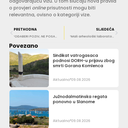
odgovarajuću vizu. U tom slučaju nova pravila
o provjeri
online
prisutnosti mogu biti
relevantna, ovisno o kategoriji vize.
PRETHODNA
SLJEDEĆA
‘ODABERI POZIV, NE POSAO’ Policija organizira dane otvorenih vrata u Metkoviću, Pločama i Dubrovniku
‘Mali arheološki laboratorij’ spaja školu i baštinu: Učenici Grude u ulozi mladih arheologa
Povezano
Sindikat vatrogasaca
podnosi DORH-u prijavu zbog
smrti Gorana Komlenca
Aktualno
09.08.2026
Južnodalmatinska regata
ponovno u Slanome
Aktualno
09.08.2026