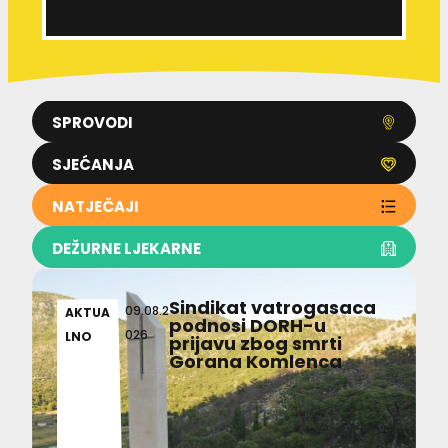
SPROVODI
SJEĆANJA
NATJEČAJI
DEŽURNE LJEKARNE
Sindikat vatrogasaca
09.08.2
AKTUA
podnosi DORH-u
026
LNO
prijavu zbog smrti
Gorana Komlenca