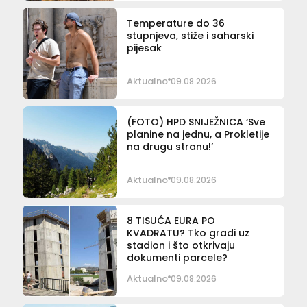
Temperature do 36
stupnjeva, stiže i saharski
pijesak
Aktualno
09.08.2026
(FOTO) HPD SNIJEŽNICA ‘Sve
planine na jednu, a Prokletije
na drugu stranu!’
Aktualno
09.08.2026
8 TISUĆA EURA PO
KVADRATU? Tko gradi uz
stadion i što otkrivaju
dokumenti parcele?
Aktualno
09.08.2026