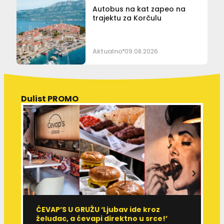
Autobus na kat zapeo na
trajektu za Korčulu
Aktualno
09.08.2026
Dulist PROMO
ĆEVAP’S U GRUŽU ‘Ljubav ide kroz
V
želudac, a ćevapi direktno u srce!’
d