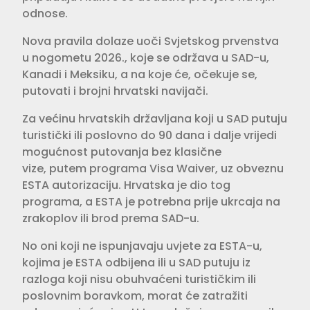
odnose.
Nova pravila dolaze uoči Svjetskog prvenstva
u nogometu 2026., koje se održava u SAD-u,
Kanadi i Meksiku, a na koje će, očekuje se,
putovati i brojni hrvatski navijači.
Za većinu hrvatskih državljana koji u SAD putuju
turistički ili poslovno do 90 dana i dalje vrijedi
mogućnost putovanja bez klasične
vize, putem programa Visa Waiver, uz obveznu
ESTA autorizaciju. Hrvatska je dio tog
programa, a ESTA je potrebna prije ukrcaja na
zrakoplov ili brod prema SAD-u.
No oni koji ne ispunjavaju uvjete za ESTA-u,
kojima je ESTA odbijena ili u SAD putuju iz
razloga koji nisu obuhvaćeni turističkim ili
poslovnim boravkom, morat će zatražiti