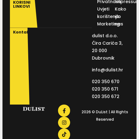
Privatnosti
Impressu
KORISNI
LINKOVI
Uvjeti
Kako
korištenja
do
Marketing
nas
Kontakt
dulist d.o.o.
Ćira Carića 3,
20 000
Dubrovnik
info@dulist.hr
020 350 670
020 350 671
020 350 672
2026 © DuList | All Rights
Reserved