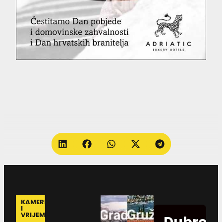
KAMERE
I
VRIJEME
Dubrovn