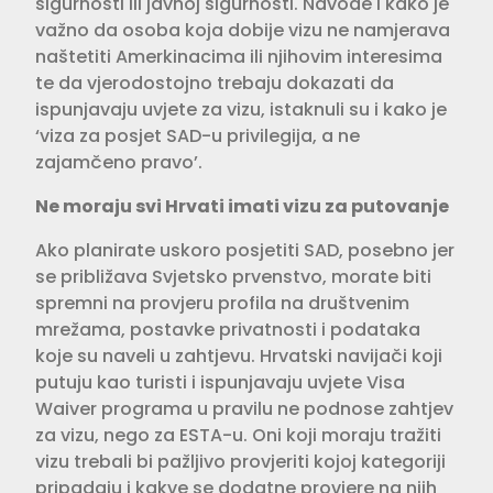
sigurnosti ili javnoj sigurnosti. Navode i kako je
važno da osoba koja dobije vizu ne namjerava
naštetiti Amerkinacima ili njihovim interesima
te da vjerodostojno trebaju dokazati da
ispunjavaju uvjete za vizu, istaknuli su i kako je
‘viza za posjet SAD-u privilegija, a ne
zajamčeno pravo’.
Ne moraju svi Hrvati imati vizu za putovanje
Ako planirate uskoro posjetiti SAD, posebno jer
se približava Svjetsko prvenstvo, morate biti
spremni na provjeru profila na društvenim
mrežama, postavke privatnosti i podataka
koje su naveli u zahtjevu. Hrvatski navijači koji
putuju kao turisti i ispunjavaju uvjete Visa
Waiver programa u pravilu ne podnose zahtjev
za vizu, nego za ESTA-u. Oni koji moraju tražiti
vizu trebali bi pažljivo provjeriti kojoj kategoriji
pripadaju i kakve se dodatne provjere na njih