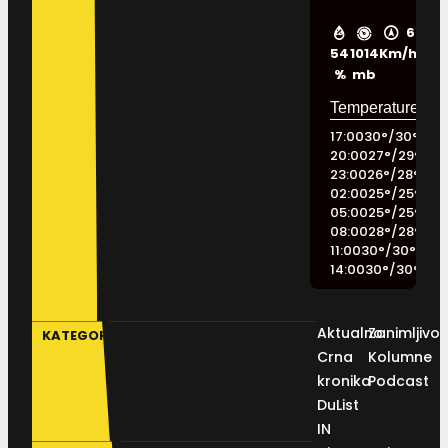
6
54
1014
Km/h
%
mb
17:00
30
°
/
30
°
20:00
27
°
/
29
°
23:00
26
°
/
28
°
02:00
25
°
/
25
°
05:00
25
°
/
25
°
08:00
28
°
/
28
°
11:00
30
°
/
30
°
14:00
30
°
/
30
°
Aktualno
Zanimljivos
KATEGORIJE
Crna
Kolumne
kronika
Podcast
DuList
IN