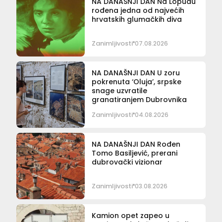
NA DANAŠNJI DAN Na Lopudu
rođena jedna od najvećih
hrvatskih glumačkih diva
Zanimljivosti
07.08.2026
NA DANAŠNJI DAN U zoru
pokrenuta ‘Oluja’, srpske
snage uzvratile
granatiranjem Dubrovnika
Zanimljivosti
04.08.2026
NA DANAŠNJI DAN Rođen
Tomo Basiljević, prerani
dubrovački vizionar
Zanimljivosti
03.08.2026
Kamion opet zapeo u