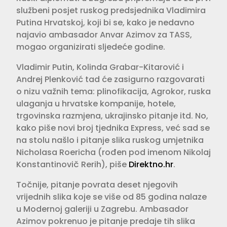
službeni posjet ruskog predsjednika Vladimira
Putina Hrvatskoj, koji bi se, kako je nedavno
najavio ambasador Anvar Azimov za TASS,
mogao organizirati sljedeće godine.
Vladimir Putin, Kolinda Grabar-Kitarović i
Andrej Plenković tad će zasigurno razgovarati
o nizu važnih tema: plinofikacija, Agrokor, ruska
ulaganja u hrvatske kompanije, hotele,
trgovinska razmjena, ukrajinsko pitanje itd. No,
kako piše novi broj tjednika Express, već sad se
na stolu našlo i pitanje slika ruskog umjetnika
Nicholasa Roericha (rođen pod imenom Nikolaj
Konstantinovič Rerih), piše
Direktno.hr
.
Točnije, pitanje povrata deset njegovih
vrijednih slika koje se više od 85 godina nalaze
u Modernoj galeriji u Zagrebu. Ambasador
Azimov pokrenuo je pitanje predaje tih slika