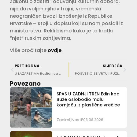
Zakonu o zaštiti i očuvanju kulturnih dobara,
nije dozvoljen njihov trajni, vremenski
neograničen izvoz i iznošenje iz Republike
Hrvatske – stoji u dopisu koji su nam poslali iz
ministarstva. Rekli bismo kako je to kratki
“njet” ruskim zahtjevima.
Više pročitajte
ovdje
.
PRETHODNA
SLJEDEĆA
U LAZARETIMA Radionica na temu ‘Obnovljivi izvori energije’
POSVETIO SE VRTU I RUŽIČNJAKU Don Robert Ćibarić sport zamijenio poljoprivredom
Povezano
SPAS U ZADNJI TREN Edin kod
Buže oslobodio malu
kornjaču iz plastične vrećice
Zanimljivosti
08.08.2026