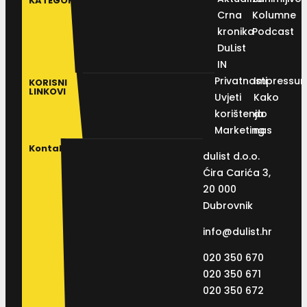
KATEGORIJE
Crna
Kolumne
kronika
Podcast
DuList
IN
Privatnosti
Impressu
KORISNI
LINKOVI
Uvjeti
Kako
korištenja
do
Marketing
nas
Kontakt
dulist d.o.o.
Ćira Carića 3,
20 000
Dubrovnik
info@dulist.hr
020 350 670
020 350 671
020 350 672