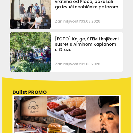
vratima od Ploča, pokušali
ga izvući neobičnim potezom
Zanimljivosti
03.08.2026
[FOTO] Knjige, STEM i književni
susret s Alminom Kaplanom
u Gružu
Zanimljivosti
02.08.2026
Dulist PROMO