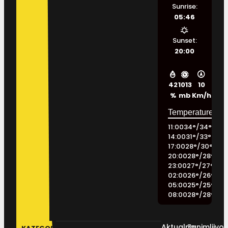
Sunrise:
05:46
Sunset:
20:00
42
1013
10
%
mb
Km/h
11:00
34
°
/
34
°
14:00
31
°
/
33
°
17:00
28
°
/
30
°
20:00
28
°
/
28
°
23:00
27
°
/
27
°
02:00
26
°
/
26
°
05:00
25
°
/
25
°
08:00
28
°
/
28
°
Aktualno
Zanimljivos