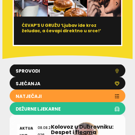
ĆEVAP’S U GRUŽU ‘Ljubav ide kroz
V
želudac, a ćevapi direktno u srce!’
d
SPROVODI
SJEĆANJA
NATJEČAJI
DEŽURNE LJEKARNE
Kolovoz u Dubrovniku:
08.08.2
AKTUA
Despet i flegma
026