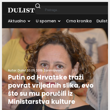
Aktualno
U spomen
Crna kronika
Dulist 
Autor:
Dulist
20.05.2019.
Zanimljivosti
Putin od Hrvatske traži
povrat vrijednih slika, evo
što su mu poručili iz
Ministarstva kulture