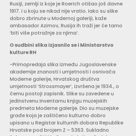
Rusiji, zemlji iz koje je Roerich otišao još davne
1917. i u koju se nikad nije vratio. Iako su slike
dobro zbrinute u Modernoj galeriji, kaže
ambasador Azimov, Rusija ih traži jer će tamo
‘biti više potražnje za njima’.
O sudbini slika izjasnilo se i Ministarstvo
kulture RH
-Primopredaja slika između Jugoslavenske
akademije znanosti i umjetnosti i osnivača
Moderne galerije, Hrvatskog društva
umjetnosti ‘Strossmayer’, izvršena je 1934., o
čemu postoji zapisnik. Slike su zavedene u
jedinstvenu Inventarnu knjigu muzejskih
predmeta Moderne galerije. Dio su muzejske
građe koja je zaštićeno kulturno dobro
upisano u Registar kulturnih dobara Republike
Hrvatske pod brojem Z – 5363. Sukladno