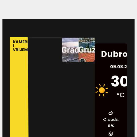
KAMERE
I
VRIJEME
Dubrovn
09.08.2026.
30
°C
Clouds:
0%