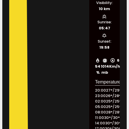
Visibility:
10 km
Sunrise:
05:47
Sunset:
19:58
6
54
1014
Km/h
%
mb
20:00
27
°
/
29
°
23:00
26
°
/
28
°
02:00
25
°
/
25
°
05:00
25
°
/
25
°
08:00
28
°
/
28
°
11:00
30
°
/
30
°
14:00
30
°
/
30
°
17:00
30
°
/
30
°