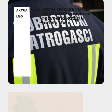
ZBOG OPTEREĆENJA
09.08.2
AKTUA
SUSTAVA Zapalila se
026
LNO
razvodna kutija u
hotelu More