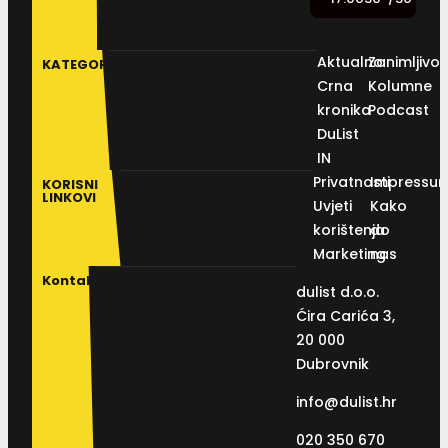
Aktualno
Zanimljivos
KATEGORIJE
Crna
Kolumne
kronika
Podcast
DuList
IN
Privatnosti
Impressu
KORISNI
LINKOVI
Uvjeti
Kako
korištenja
do
Marketing
nas
Kontakt
dulist d.o.o.
Ćira Carića 3,
20 000
Dubrovnik
info@dulist.hr
020 350 670