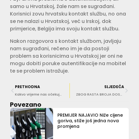
samo u Hrvatskoj, žale nam se sugrađani.
Korisnici zovu hrvatsku kontakt službu, no ona
se ne nalazi u Hrvatskoj, već u Irskoj, dok
primjerice, Belgija ima svoju kontakt službu.
Nakon razgovora s kontakt službom, javljaju
nam sugrađani, rečeno im je da postoji
problem sa korisnicima u Hrvatskoj jer oni ne
mogu dobiti poruke autentifikacije na mobitel
te se problem istražuje.
PRETHODNA
SLJEDEĆA
Kakvo vrijeme nas očekuje kroz tjedan?
ZBOG RASTA BROJA DOSTAVLJENIH PAKETA Rekordni prihodi poštanskog tržišta
Povezano
PREMIJER NAJAVIO Niže cijene
goriva, stiže još jedna nova
promjena