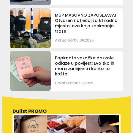
MUP MASOVNO ZAPOŠLJAVA!
Otvoren natječaj za 61 radno
mjesto, evo koja zanimanja
traže
Aktualno
06.08.2026
Papirnate vozačke dozvole
odlaze u povijest: Evo tko ih
mora zamijeniti i koliko to
košta
Hrvatska
06.08.2026
Dulist PROMO