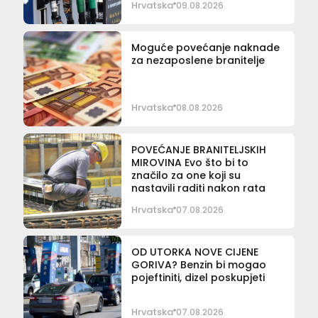
Hrvatska
09.08.2026
Moguće povećanje naknade
za nezaposlene branitelje
Hrvatska
08.08.2026
POVEĆANJE BRANITELJSKIH
MIROVINA Evo što bi to
značilo za one koji su
nastavili raditi nakon rata
Hrvatska
07.08.2026
OD UTORKA NOVE CIJENE
GORIVA? Benzin bi mogao
pojeftiniti, dizel poskupjeti
Hrvatska
07.08.2026