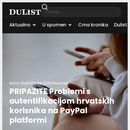
Aktualno
U spomen
Crna kronika
Dulist 
Autor:
Dulist
08.09.2025.
Hrvatska
PRIPAZITE Problemi s
autentifikacijom hrvatskih
korisnika na PayPal
platformi