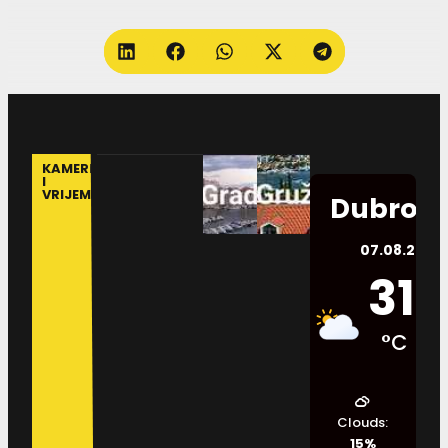
KAMERE
I
VRIJEME
Dubrovn
07.08.2026.
31
°C
Clouds:
15%