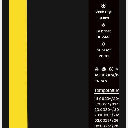
Visibility:
10 km
Sunrise:
05:45
Sunset:
20:01
6
49
1012
Km/h
%
mb
14:00
30
°
/
30
°
17:00
31
°
/
32
°
20:00
30
°
/
30
°
23:00
26
°
/
26
°
02:00
26
°
/
26
°
05:00
26
°
/
26
°