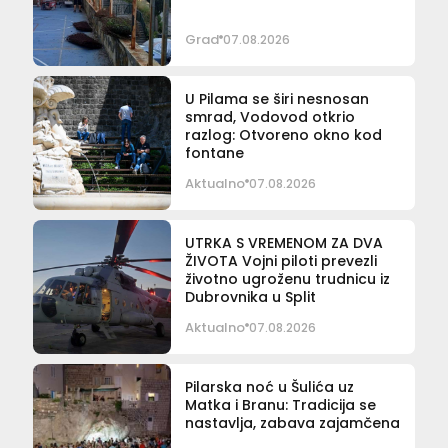
Grad
07.08.2026
U Pilama se širi nesnosan
smrad, Vodovod otkrio
razlog: Otvoreno okno kod
fontane
Aktualno
07.08.2026
UTRKA S VREMENOM ZA DVA
ŽIVOTA Vojni piloti prevezli
životno ugroženu trudnicu iz
Dubrovnika u Split
Aktualno
07.08.2026
Pilarska noć u Šulića uz
Matka i Branu: Tradicija se
nastavlja, zabava zajamčena