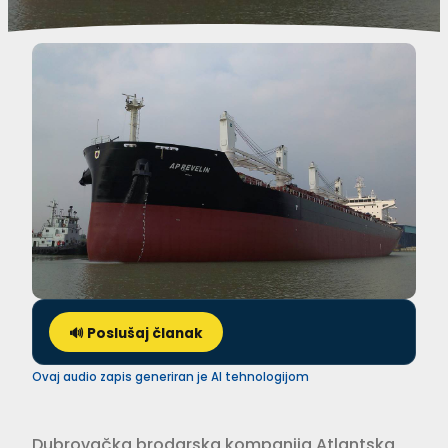
🔊 Poslušaj članak
Ovaj audio zapis generiran je AI tehnologijom
Dubrovačka brodarska kompanija Atlantska