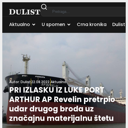
Aktualno
U spomen
Crna kronika
Dulist 
Autor:
Dulist
22.08.2022.
Aktualno
PRI IZLASKU IZ LUKE PORT
ARTHUR AP Revelin pretrpio
udar drugog broda uz
značajnu materijalnu štetu