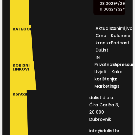
08:00
29
°
/
29
°
11:00
32
°
/
32
°
Aktualno
Zanimljivos
KATEGORIJE
Crna
Kolumne
kronika
Podcast
DuList
IN
Privatnosti
Impressu
KORISNI
LINKOVI
Uvjeti
Kako
korištenja
do
Marketing
nas
Kontakt
dulist d.o.o.
Ćira Carića 3,
20 000
Dubrovnik
info@dulist.hr