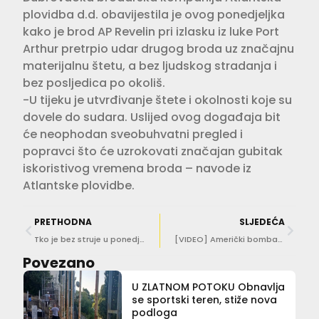
plovidba d.d. obavijestila je ovog ponedjeljka
kako je brod AP Revelin pri izlasku iz luke Port
Arthur pretrpio udar drugog broda uz značajnu
materijalnu štetu, a bez ljudskog stradanja i
bez posljedica po okoliš.
-U tijeku je utvrđivanje štete i okolnosti koje su
dovele do sudara. Uslijed ovog događaja bit
će neophodan sveobuhvatni pregled i
popravci što će uzrokovati značajan gubitak
iskoristivog vremena broda – navode iz
Atlantske plovidbe.
PRETHODNA
SLJEDEĆA
Tko je bez struje u ponedjeljak i utorak?
[VIDEO] Američki bombarderi preletjeli iznad Dubrovnika
Povezano
U ZLATNOM POTOKU Obnavlja
se sportski teren, stiže nova
podloga