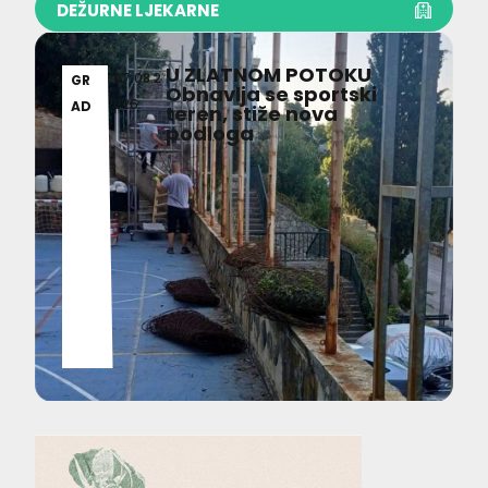
DEŽURNE LJEKARNE
U ZLATNOM POTOKU
07.08.2
GR
Obnavlja se sportski
026
AD
teren, stiže nova
podloga