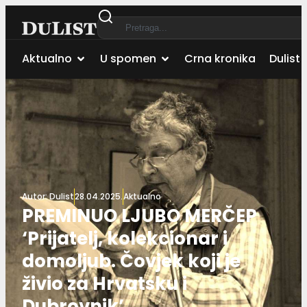
Aktualno
U spomen
Crna kronika
Dulist 
Autor:
Dulist
28.04.2025.
Aktualno
PREMINUO LJUBO MERČEP
‘Prijatelj, kolekcionar i
domoljub. Čovjek koji je
živio za Hrvatsku i
Dubrovnik’