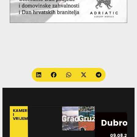
KAMERE
I
VRIJEME
Dubrovn
09.08.2026.