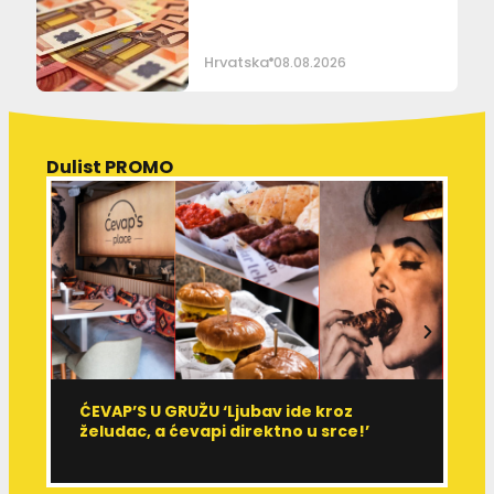
Hrvatska
08.08.2026
Dulist PROMO
ĆEVAP’S U GRUŽU ‘Ljubav ide kroz
V
želudac, a ćevapi direktno u srce!’
d