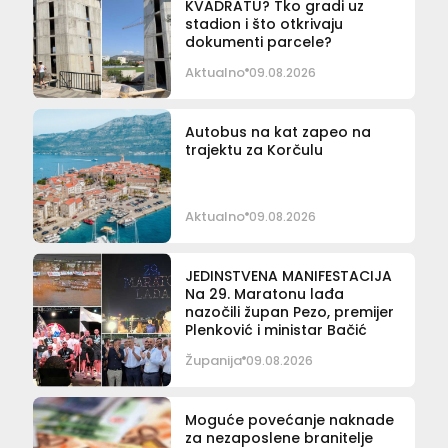
KVADRATU? Tko gradi uz
stadion i što otkrivaju
dokumenti parcele?
Aktualno
09.08.2026
Autobus na kat zapeo na
trajektu za Korčulu
Aktualno
09.08.2026
JEDINSTVENA MANIFESTACIJA
Na 29. Maratonu lađa
nazočili župan Pezo, premijer
Plenković i ministar Bačić
Županija
09.08.2026
Moguće povećanje naknade
za nezaposlene branitelje