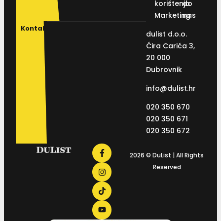
korištenja
do
Marketing
nas
Kontakt
dulist d.o.o.
Ćira Carića 3,
20 000
Dubrovnik
info@dulist.hr
020 350 670
020 350 671
020 350 672
2026 © DuList | All Rights
Reserved