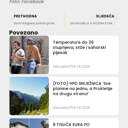
Foto: Facebook
PRETHODNA
SLJEDEĆA
Dom Ragusa primio prve korisnike. Gradonačelnik tvrdi: Interes je jako, jako velik
SALMONELA U POZNATOM PRŠUTU Ako ste kupili ovaj proizvod ne konzumirajte ga!
Povezano
Temperature do 36
stupnjeva, stiže i saharski
pijesak
Aktualno
09.08.2026
(FOTO) HPD SNIJEŽNICA ‘Sve
planine na jednu, a Prokletije
na drugu stranu!’
Aktualno
09.08.2026
8 TISUĆA EURA PO