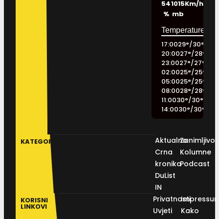
54
1015
Km/h
%
mb
17:00
29
°
/
30
°
20:00
27
°
/
28
°
23:00
27
°
/
27
°
02:00
25
°
/
25
°
05:00
25
°
/
25
°
08:00
28
°
/
28
°
11:00
30
°
/
30
°
14:00
30
°
/
30
°
Aktualno
Zanimljivos
KATEGORIJE
Crna
Kolumne
kronika
Podcast
DuList
IN
Privatnosti
Impressu
KORISNI
LINKOVI
Uvjeti
Kako