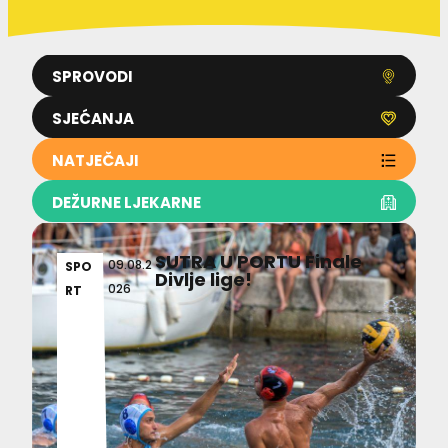
SPROVODI
SJEĆANJA
NATJEČAJI
DEŽURNE LJEKARNE
SUTRA U PORTU Finale
09.08.2
SPO
Divlje lige!
026
RT