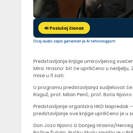
🔊 Poslušaj članak
Ovaj audio zapis generiran je AI tehnologijom
Predstavljanje knjige umirovljenog sveće
Mira: Hrasno’ bit će upriličeno u nedjelju
mise u 11 sati.
U programu predstavljanja sudjelovat će
Raguž, prof. Milan Perić, prof. Boris Njavro
Predstavljanje organizira HKD Napredak –
predstavljanje ove knjige upriličeno je u s
Don Jozo Njavro iz Donjeg Hrasna/Hercegov
Božice Šutalo. Pučku školu završio je u B