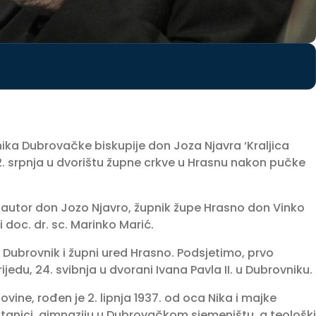
nika Dubrovačke biskupije don Joza Njavra ‘Kraljica
, 2. srpnja u dvorištu župne crkve u Hrasnu nakon pučke
 autor don Jozo Njavro, župnik župe Hrasno don Vinko
 i doc. dr. sc. Marinko Marić.
 Dubrovnik i župni ured Hrasno. Podsjetimo, prvo
rijedu, 24. svibnja u dvorani Ivana Pavla II. u Dubrovniku.
ine, rođen je 2. lipnja 1937. od oca Nika i majke
rštanici, gimnaziju u Dubrovačkom sjemeništu, a teološki