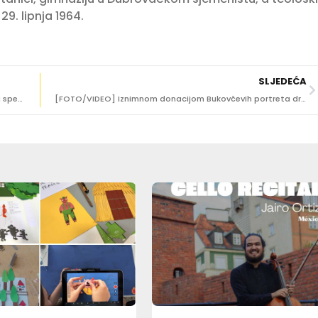
29. lipnja 1964.
SLJEDEĆA
FOTO/VIDEO Troje vrhunskih pijanista priredilo glazbeni spektakl u Kneževu dvoru
[FOTO/VIDEO] Iznimnom donacijom Bukovčevih portreta dr. Ane Bakije-Konsuo obitelj Bibica konačno na okupu