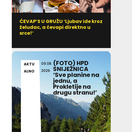
ĆEVAP’S U GRUŽU ‘Ljubav ide kroz
Vitami
želudac, a ćevapi direktno u
uzim
srce!’
(FOTO) HPD
09.08.
AKTU
AKT
SNIJEŽNICA
2026
ALNO
ALN
‘Sve planine na
jednu, a
Prokletije na
drugu stranu!’