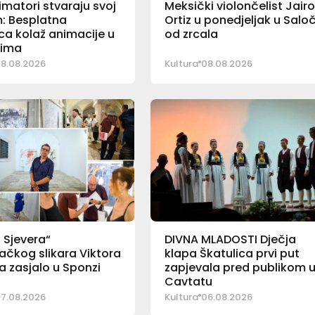
imatori stvaraju svoj
Meksički violončelist Jair
lm: Besplatna
Ortiz u ponedjeljak u Saloč
ca kolaž animacije u
od zrcala
tima
8.08.2026
Kultura
08.08.2026
o Sjevera“
DIVNA MLADOSTI Dječja
čkog slikara Viktora
klapa Škatulica prvi put
 zasjalo u Sponzi
zapjevala pred publikom 
Cavtatu
7.08.2026
Kultura
06.08.2026