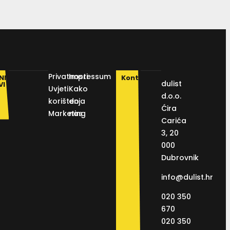
Privatnosti
Impressum
NI
Kontakt
dulist
VI
Uvjeti
Kako
d.o.o.
korištenja
do
Ćira
Marketing
nas
Carića
3, 20
000
Dubrovnik
info@dulist.hr
020 350
670
020 350