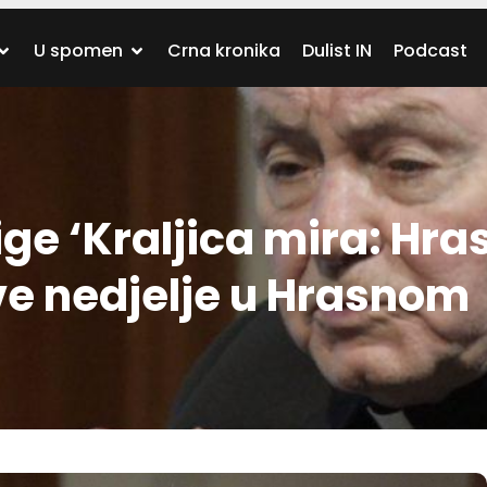
U spomen
Crna kronika
Dulist IN
Podcast
ige ‘Kraljica mira: Hra
ve nedjelje u Hrasnom