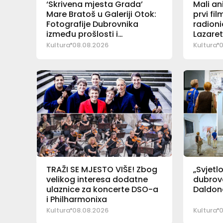
‘Skrivena mjesta Grada’
Mali an
Mare Bratoš u Galeriji Otok:
prvi fi
Fotografije Dubrovnika
radioni
između prošlosti i
Lazare
sadašnjosti
Kultura
08.08.2026
Kultura
0
TRAŽI SE MJESTO VIŠE! Zbog
„Svjetl
velikog interesa dodatne
dubrova
ulaznice za koncerte DSO-a
Daldona
i Philharmonixa
Kultura
08.08.2026
Kultura
0