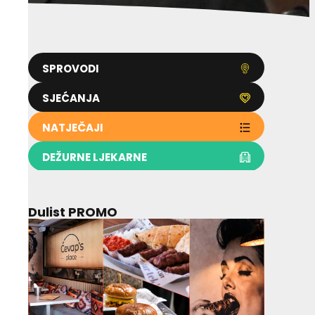
SPROVODI
SJEĆANJA
NATJEČAJI
DEŽURNE LJEKARNE
Dulist PROMO