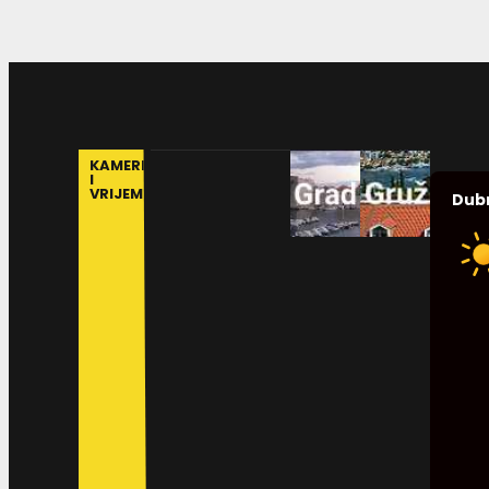
KAMERE
I
VRIJEME
Dub