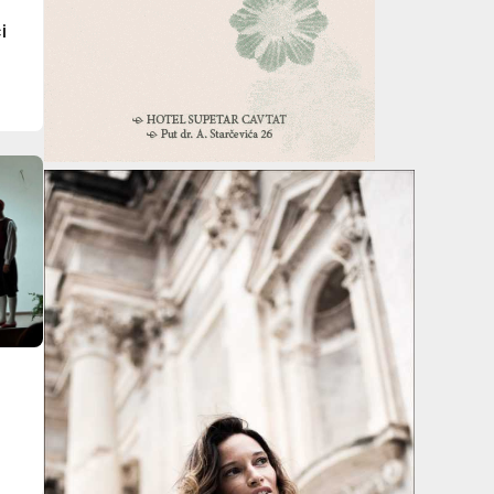
o
i
u