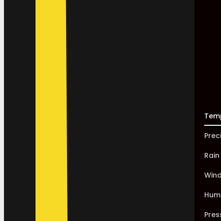
Tem
Prec
Rain
Win
Humi
Pres