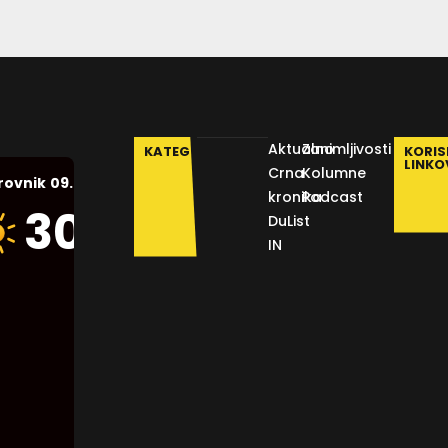
Aktualno
Zanimljivosti
KATEGORIJE
KORIS
LINKO
Crna
Kolumne
09.08.2026.
rovnik
kronika
Podcast
Humidity:
30
°C
DuList
50 %
IN
Pressure:
1015 mb
Wind:
17
Km/h
Clouds:
0%