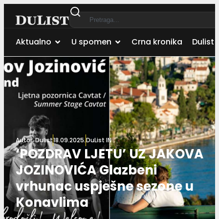
Aktualno
U spomen
Crna kronika
Dulist 
Autor:
Dulist
18.09.2025.
DuList IN
‘POZDRAV LJETU’ UZ JAKOVA
JOZINOVIĆA Glazbeni
vrhunac uspješne sezone u
Konavlima