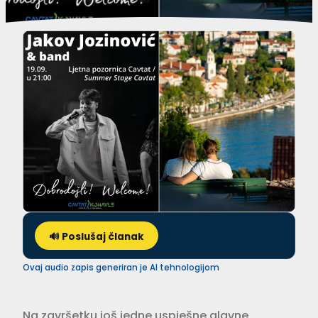
🔊 Poslušaj članak
Ovaj audio zapis generiran je AI tehnologijom
Na završetku još jedne uspješne glavne