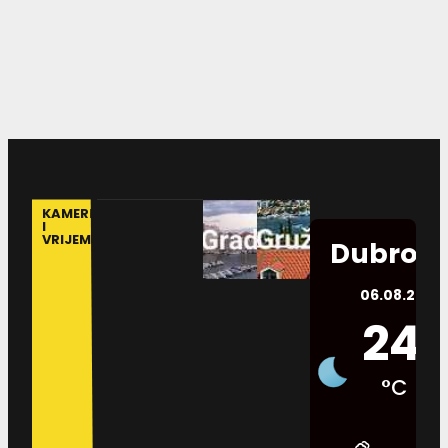
KAMERE
I
VRIJEME
Dubrovn
06.08.2026.
24
°C