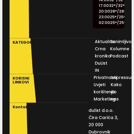
17:00
32
°
/
32
°
20:00
28
°
/
28
°
23:00
25
°
/
25
°
02:00
25
°
/
25
°
Aktualno
Zanimljivos
KATEGORIJE
Crna
Kolumne
kronika
Podcast
DuList
IN
Privatnosti
Impressu
KORISNI
LINKOVI
Uvjeti
Kako
korištenja
do
Marketing
nas
Kontakt
dulist d.o.o.
Ćira Carića 3,
20 000
Dubrovnik