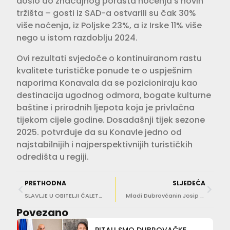
došlo do značajnog porasta noćenja s novih
tržišta – gosti iz SAD-a ostvarili su čak 30%
više noćenja, iz Poljske 23%, a iz Irske 11% više
nego u istom razdoblju 2024.
Ovi rezultati svjedoče o kontinuiranom rastu
kvalitete turističke ponude te o uspješnim
naporima Konavala da se pozicioniraju kao
destinacija ugodnog odmora, bogate kulturne
baštine i prirodnih ljepota koja je privlačna
tijekom cijele godine. Dosadašnji tijek sezone
2025. potvrđuje da su Konavle jedno od
najstabilnijih i najperspektivnijih turističkih
odredišta u regiji.
PRETHODNA
SLJEDEĆA
SLAVLJE U OBITELJI ĆALETA-CAR Adriana suprugu napisala predivnu poruku
Mladi Dubrovčanin Josip Bačić predstavio novu pjesmu – ‘Spašeni’
Povezano