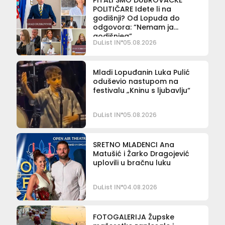
PITALI SMO DUBROVAČKE
POLITIČARE Idete li na
godišnji? Od Lopuda do
odgovora: “Nemam ja
godišnjeg”
DuList IN
05.08.2026
Mladi Lopuđanin Luka Pulić
oduševio nastupom na
festivalu „Kninu s ljubavlju“
DuList IN
05.08.2026
SRETNO MLADENCI Ana
Matušić i Žarko Dragojević
uplovili u bračnu luku
DuList IN
04.08.2026
FOTOGALERIJA Župske