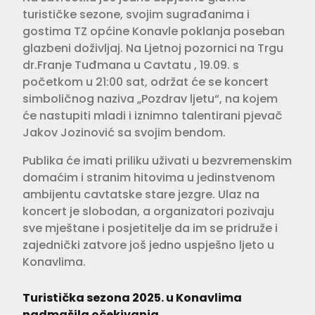
turističke sezone, svojim sugrađanima i
gostima TZ općine Konavle poklanja poseban
glazbeni doživljaj. Na Ljetnoj pozornici na Trgu
dr.Franje Tuđmana u Cavtatu , 19.09. s
početkom u 21:00 sat, održat će se koncert
simboličnog naziva „Pozdrav ljetu“, na kojem
će nastupiti mladi i iznimno talentirani pjevač
Jakov Jozinović sa svojim bendom.
Publika će imati priliku uživati u bezvremenskim
domaćim i stranim hitovima u jedinstvenom
ambijentu cavtatske stare jezgre. Ulaz na
koncert je slobodan, a organizatori pozivaju
sve mještane i posjetitelje da im se pridruže i
zajednički zatvore još jedno uspješno ljeto u
Konavlima.
Turistička sezona 2025. u Konavlima
nadmašila očekivanja