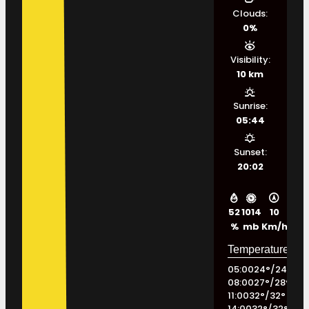
Clouds:
0%
Visibility:
10 km
Sunrise:
05:44
Sunset:
20:02
52
1014
10
%
mb
Km/h
05:00
24
°
/
24
°
08:00
27
°
/
28
°
11:00
32
°
/
32
°
14:00
32
°
/
32
°