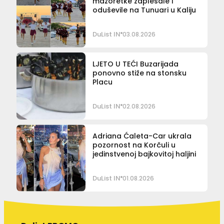
mažoretke zaplesale i
oduševile na Tunuari u Kaliju
DuList IN
03.08.2026
LJETO U TEĆI Buzarijada
ponovno stiže na stonsku
Placu
DuList IN
02.08.2026
Adriana Ćaleta-Car ukrala
pozornost na Korčuli u
jedinstvenoj bajkovitoj haljini
DuList IN
01.08.2026