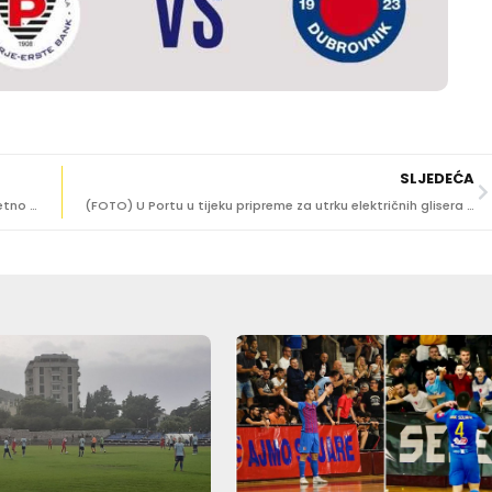
SLJEDEĆA
HRVATSKA REPREZENTACIJA OTPUTOVALA U AMERIKU Sretno Vatreni!
(FOTO) U Portu u tijeku pripreme za utrku električnih glisera E1