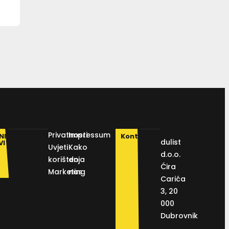
Privatnosti
Impressum
NI
Kontakt
dulist
VI
Uvjeti
Kako
d.o.o.
korištenja
do
Ćira
Marketing
nas
Carića
3, 20
000
Dubrovnik