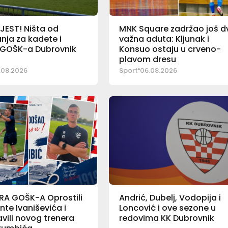
JEST! Ništa od
MNK Square zadržao još d
nja za kadete i
važna aduta: Kljunak i
e GOŠK-a Dubrovnik
Konsuo ostaju u crveno-
plavom dresu
.08.2026
Sport
06.08.2026
RA GOŠK-A Oprostili
Andrić, Dubelj, Vodopija i
nte Ivaniševića i
Loncović i ove sezone u
vili novog trenera
redovima KK Dubrovnik