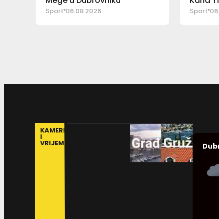
Mege u Dubrovniku
Karla 
Sport
06.08.2026
Sport
06
KAMERE
I
VRIJEME
Dub