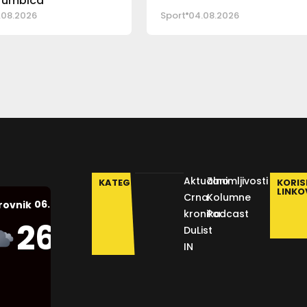
Trumbića
.08.2026
Sport
04.08.2026
Aktualno
Zanimljivosti
KATEGORIJE
KORIS
LINKO
Crna
Kolumne
06.08.2026.
rovnik
kronika
Podcast
Humidity:
26
°C
DuList
52 %
IN
Pressure:
1012 mb