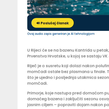
🔊 Poslušaj članak
Ovaj audio zapis generiran je AI tehnologijom
U Rijeci će se na bazenu Kantrida u petak, 
Prvenstva Hrvatske, u kojoj se sastaju VK 
Riječ je o susretu koji dolazi nakon poluf
momčadi ostale bez plasmana u finale. T
što je ujedno i posljednja utakmica sezone
momčadi.
Primorje, koje nastupa pred domaćom publ
domaćeg bazena i zaključiti sezonu osvaj
jasnim ciljem – popraviti dojam nakon pol