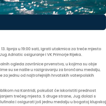
13. lipnja u 19:00 sati, igrati utakmica za treće mjesto
Jug Adriatic osiguranje i VK Primorje Rijeka.
inalnih ogleda završnice prvenstva, u kojima su obje
ime su se našle u razigravanju za brončanu medalju,
 za jednu od najtrofejnijih hrvatskih vaterpolskih
ikom na Kantridi, pokušat će iskoristiti prednost
anjem trećeg mjesta. S druge strane, Jug dolazi s
ufinala i osigurati još jednu medalju u bogatoj klupskoj