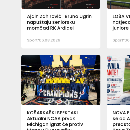
Ajdin Zahirović i Bruno Ugrin
LOŠA VI
napuštaju seniorsku
natjeca
momčad RK Ardiaei
junior
Sport
06.08.2026
Sport
06
KOŠARKAŠKI SPEKTAKL
NOVA E
Aktualni NCAA prvak
se od A
Michigan igrat će protiv
predsta