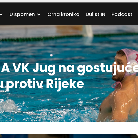
U spomen
Crna kronika
Dulist IN
Podcast
KA VK Jug na gostuju
 protiv Rijeke