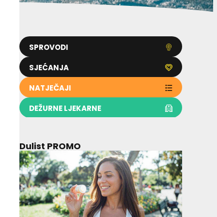
SPROVODI
SJEĆANJA
NATJEČAJI
DEŽURNE LJEKARNE
Dulist PROMO