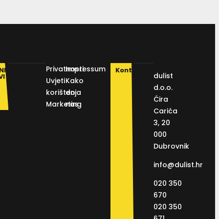
Privatnosti
Impressum
NI
Kontakt
dulist
VI
Uvjeti
Kako
d.o.o.
korištenja
do
Ćira
Marketing
nas
Carića
3, 20
000
Dubrovnik
info@dulist.hr
020 350
670
020 350
671