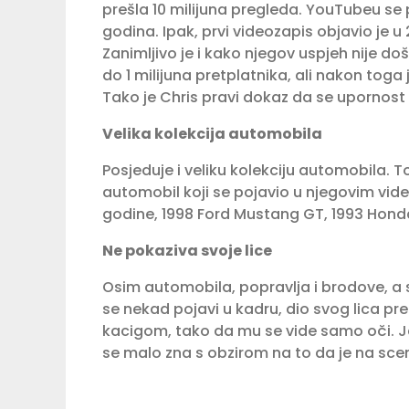
prešla 10 milijuna pregleda. YouTubeu se
godina. Ipak, prvi videozapis objavio je u
Zanimljivo je i kako njegov uspjeh nije 
do 1 milijuna pretplatnika, ali nakon toga 
Tako je Chris pravi dokaz da se upornost i 
Velika kolekcija automobila
Posjeduje i veliku kolekciju automobila. To
automobil koji se pojavio u njegovim vid
godine, 1998 Ford Mustang GT, 1993 Hond
Ne pokaziva svoje lice
Osim automobila, popravlja i brodove, a 
se nekad pojavi u kadru, dio svog lica pr
kacigom, tako da mu se vide samo oči. Ja
se malo zna s obzirom na to da je na scen