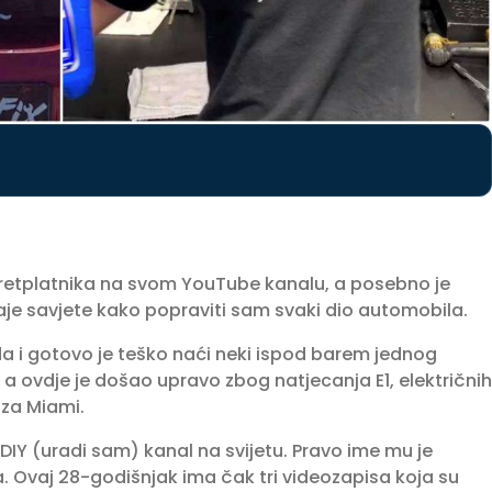
a pretplatnika na svom YouTube kanalu, a posebno je
e savjete kako popraviti sam svaki dio automobila.
da i gotovo je teško naći neki ispod barem jednog
 a ovdje je došao upravo zbog natjecanja E1, električnih
 za Miami.
DIY (uradi sam) kanal na svijetu. Pravo ime mu je
a. Ovaj 28-godišnjak ima čak tri videozapisa koja su