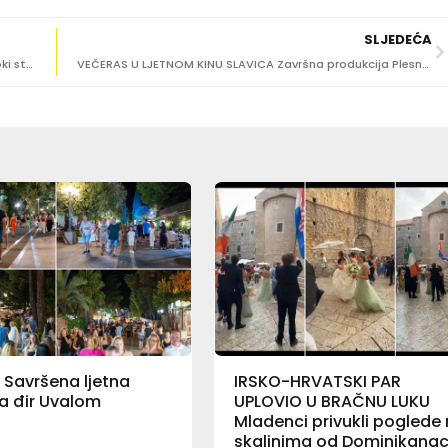
SLJEDEĆA
ATMOSFERA ZA PAMĆENJE Poznati američki DJ Steve Aoki stiže na utrku električnih glisera E1!
VEČERAS U LJETNOM KINU SLAVICA Završna produkcija Plesnog studia Lazareti
 Savršena ljetna
IRSKO-HRVATSKI PAR
a đir Uvalom
UPLOVIO U BRAČNU LUKU
Mladenci privukli poglede
skalinima od Dominikana