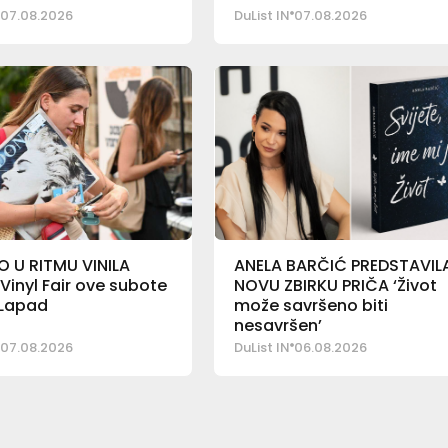
07.08.2026
DuList IN
07.08.2026
 U RITMU VINILA
ANELA BARČIĆ PREDSTAVIL
 Vinyl Fair ove subote
NOVU ZBIRKU PRIČA ‘Život
 Lapad
može savršeno biti
nesavršen’
07.08.2026
DuList IN
06.08.2026