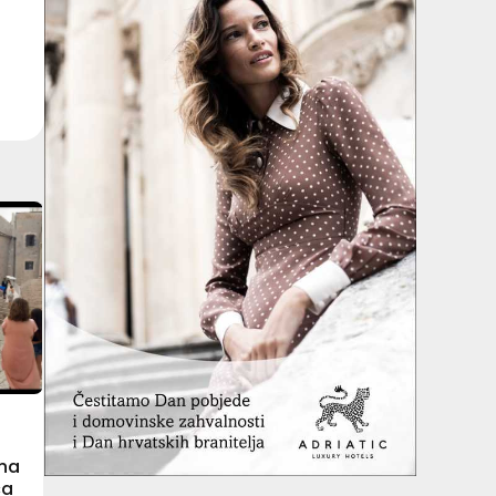
 na
ca