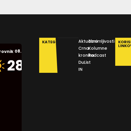
Aktualno
Zanimljivosti
KATEGORIJE
KORIS
LINKO
Crna
Kolumne
08.08.2026.
rovnik
kronika
Podcast
Humidity:
28
°C
DuList
47 %
IN
Pressure:
1013 mb
Wind:
11
Km/h
Clouds:
9%