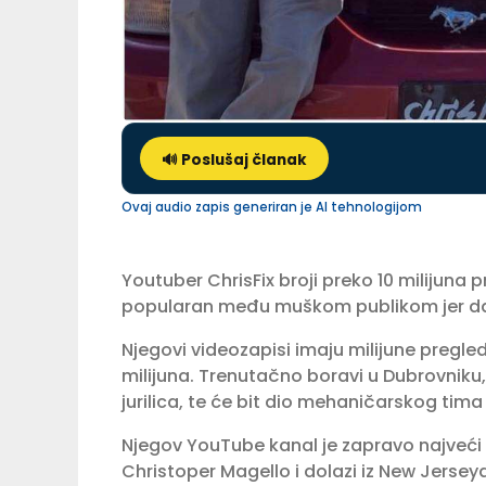
🔊 Poslušaj članak
Ovaj audio zapis generiran je AI tehnologijom
Youtuber ChrisFix broji preko 10 milijun
popularan među muškom publikom jer daj
Njegovi videozapisi imaju milijune pregle
milijuna. Trenutačno boravi u Dubrovniku,
jurilica, te će bit dio mehaničarskog tima
Njegov YouTube kanal je zapravo najveći 
Christoper Magello i dolazi iz New Jersey