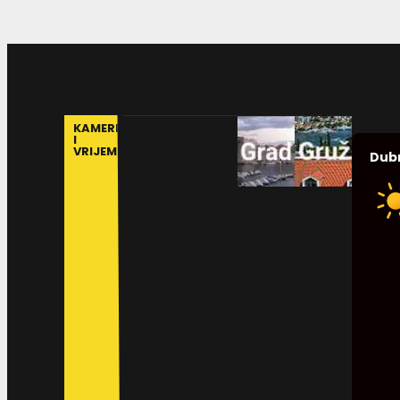
KAMERE
I
VRIJEME
Dub