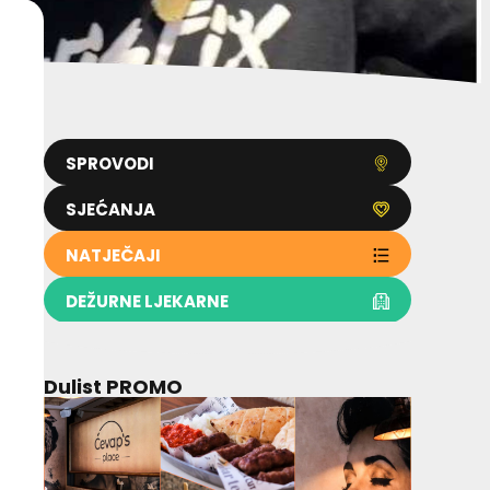
SPROVODI
SJEĆANJA
NATJEČAJI
DEŽURNE LJEKARNE
Dulist PROMO