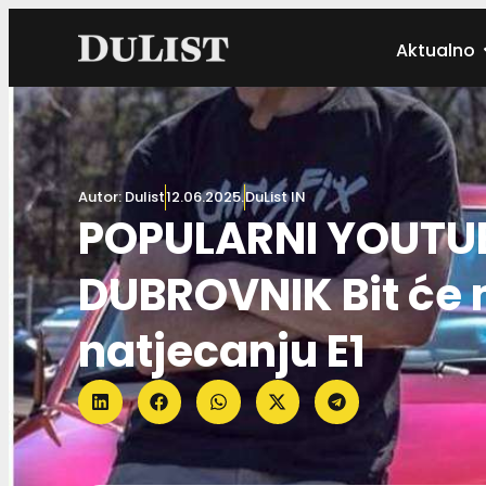
Aktualno
Autor:
Dulist
12.06.2025.
DuList IN
POPULARNI YOUTUB
DUBROVNIK Bit će 
natjecanju E1