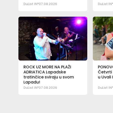
DuList IN
07.08.2026
DuList IN
ROCK UZ MORE NA PLAŽI
PONOVO
ADRIATICA Lapadske
Četvrti
tratinčice sviraju u svom
u Uvali
Lapadu!
DuList IN
07.08.2026
DuList IN