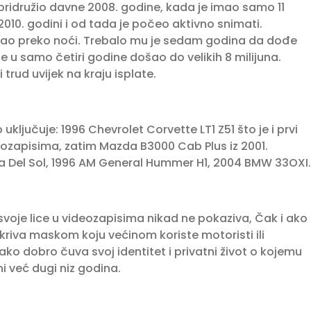
 pridružio davne 2008. godine, kada je imao samo 11
 2010. godini i od tada je počeo aktivno snimati.
došao preko noći. Trebalo mu je sedam godina da dođe
je u samo četiri godine došao do velikih 8 milijuna.
trud uvijek na kraju isplate.
 uključuje: 1996 Chevrolet Corvette LT1 Z51 što je i prvi
eozapisima, zatim Mazda B3000 Cab Plus iz 2001.
a Del Sol, 1996 AM General Hummer H1, 2004 BMW 33OXI.
svoje lice u videozapisima nikad ne pokaziva, Čak i ako
ekriva maskom koju većinom koriste motoristi ili
ko dobro čuva svoj identitet i privatni život o kojemu
i već dugi niz godina.