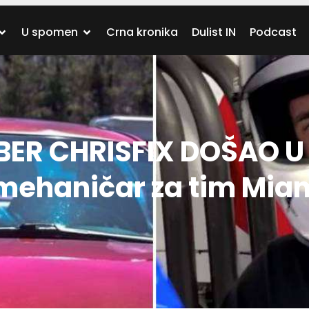
U spomen
Crna kronika
Dulist IN
Podcast
ER CHRISFIX DOŠAO U
mehaničar za tim Mia