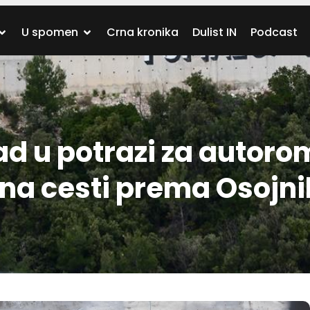
U spomen
Crna kronika
Dulist IN
Podcast
d u potrazi za autoro
 na cesti prema Osojn