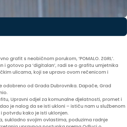
vno grafit s neobičnom porukom, ‘POMALO. ZGRL’.
 i gotovo pa ‘digitalan’, radi se o grafitu umjetnika
ačkim ulicama, koji se upravo ovom rečenicom i
ije odobreno od Grada Dubrovnika. Dapače, Grad
nio.
itu, Upravni odjel za komunalne djelatnosti, promet i
o je nalog da se isti ukloni – ističu nam u službenom
potvrdu kako je isti uklonjen.
, sukladno svojim ovlastima, poduzima radnje
pokretanja upravnog postupka prema Odluci o