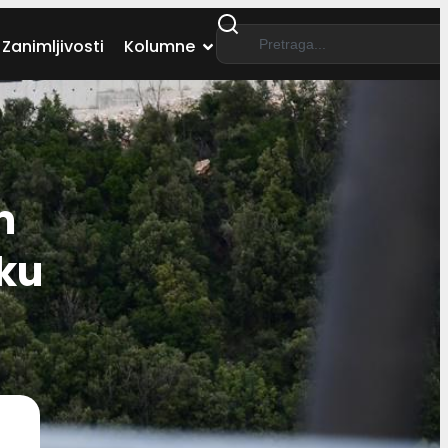
Zanimljivosti
Kolumne
m
iku