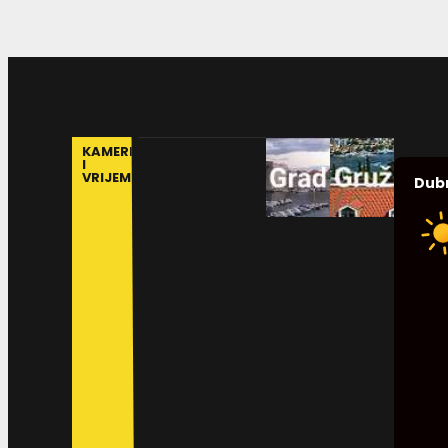
KAMERE
I
VRIJEME
Dub