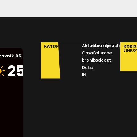
Aktualno
Zanimljivosti
KATEGORIJE
KORIS
LINKO
Crna
Kolumne
06.08.2026.
rovnik
kronika
Podcast
Humidity:
25
°C
DuList
48 %
IN
Pressure:
1014 mb
Wind:
8
Km/h
Clouds:
0%