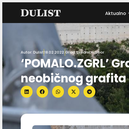
Aktualno
Autor:
Dulist
18.02.2022.
Grad
,
Urednički izbor
‘POMALO.ZGRL’ Gra
neobičnog grafita