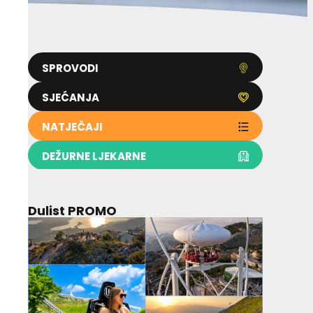
SPROVODI
SJEĆANJA
NATJEČAJI
DEŽURNE LJEKARNE
Dulist PROMO