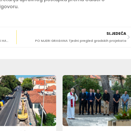
dgovoru.
SLJEDEĆA
LOPUĐANI PORUČUJU Odašiljači i veze, Grad Dubrovnik i HAKOM kriju dokumentaciju o odašiljaču
PO MJERI GRAĐANA Tjedni pregled gradskih projekata