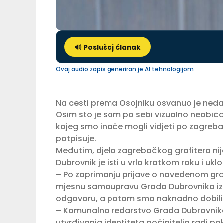
🔊 Poslušaj članak
Ovaj audio zapis generiran je AI tehnologijom
Na cesti prema Osojniku osvanuo je neda
Osim što je sam po sebi vizualno neobičan
kojeg smo inače mogli vidjeti po zagreb
potpisuje.
Međutim, djelo zagrebačkog grafitera n
Dubrovnik je isti u vrlo kratkom roku i uklo
– Po zaprimanju prijave o navedenom graf
mjesnu samoupravu Grada Dubrovnika izda
odgovoru, a potom smo naknadno dobili i 
– Komunalno redarstvo Grada Dubrovnika
utvrđivanja identiteta počinitelja radi 