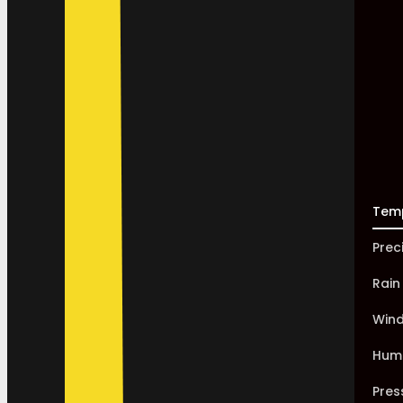
Tem
Prec
Rain
Win
Humi
Pres