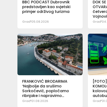
BBC PODCAST Dubrovnik
DOK SE
predstavljen kao svjetski
OTVARA 
primjer održivog turizma
četver
Vojnov
Grad
05.08.2026
Grad
04.
FRANKOVIĆ BRODARIMA
[FOTO]
‘Najbolje da srušimo
KOMOLC
Sorkočević, popločamo
kolovoz
ribnjake i napravimo
autobu
ugibališta!’
Grad
01.08.2026
Grad
31.