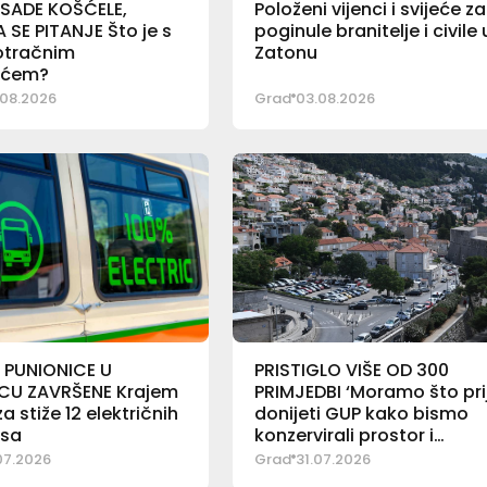
 SADE KOŠĆELE,
Položeni vijenci i svijeće za
SE PITANJE Što je s
poginule branitelje i civile 
otračnim
Zatonu
ićem?
08.2026
Grad
03.08.2026
 PUNIONICE U
PRISTIGLO VIŠE OD 300
U ZAVRŠENE Krajem
PRIMJEDBI ‘Moramo što pri
a stiže 12 električnih
donijeti GUP kako bismo
sa
konzervirali prostor i
zaustavili podivljalu gradn
07.2026
Grad
31.07.2026