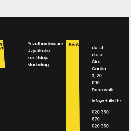
Privatnosti
Impressum
NI
Kontakt
dulist
VI
Uvjeti
Kako
d.o.o.
korištenja
do
Ćira
Marketing
nas
Carića
3, 20
000
Dubrovnik
info@dulist.hr
020 350
670
020 350