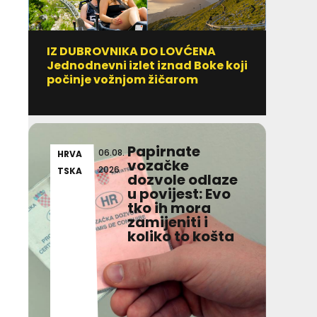
IZ DUBROVNIKA DO LOVĆENA
U VIL
Jednodnevni izlet iznad Boke koji
MICH
počinje vožnjom žičarom
najav
veče
Papirnate
06.08.
HRVA
KRO
vozačke
2026
TSKA
PRI
dozvole odlaze
ZAK
u povijest: Evo
tko ih mora
zamijeniti i
koliko to košta