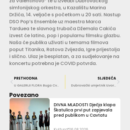
za Valentinovo“ te u izvedbi Dubrovačkog
simfonijskog orkestra, u Kazalištu Marina
Držića, 14. veljače s početkom u 20 sati. Nastup
DSO Pop’s Ensemble uz maestra Marca
Tarduea te slavnog trubača Džemala Cakića
izvest će latino, pop i popularnu filmsku glazbu.
Naša će publika uživati u temama filmova
poput Titanika, Ratova Zvijezda, Igre prijestolja
i slično. Ulaz je besplatan, a za sudjelovanje na
koncertu potrebna je COVID potvrda.
PRETHODNA
SLJEDEĆA
U GALERIJI FLORA Buga Cvjetanović otvorila svoju izložbu ‘Moja draga unučice!’
Dubrovački umjetnik Izvor Pende izlaže u Nacionalnom muzeju moderne umjetnosti
Povezano
DIVNA MLADOSTI Dječja klapa
Škatulica prvi put zapjevala
pred publikom u Cavtatu
Kultura
06.08.2026