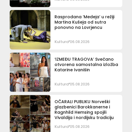
Rasprodana ‘Medeja’ u režiji
Martina Kušeja od sutra
ponovno na Lovrjencu
Kultura
06.08.2026
‘IZMEĐU TRAGOVA’ Svečano
otvorena samostalna izložba
Katarine Ivanišin
Kultura
05.08.2026
OČARALI PUBLIKU Norveški
glazbenici Barokkanerne i
Ragnhild Hemsing spojili
Vivaldija i nordijsku tradiciju
Kultura
05.08.2026