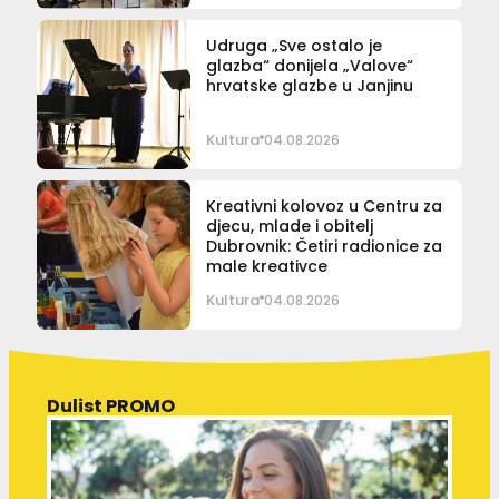
Udruga „Sve ostalo je
glazba“ donijela „Valove“
hrvatske glazbe u Janjinu
Kultura
04.08.2026
Kreativni kolovoz u Centru za
djecu, mlade i obitelj
Dubrovnik: Četiri radionice za
male kreativce
Kultura
04.08.2026
Dulist PROMO