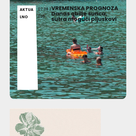
VREMENSKA PROGNOZA
07.08.2
AKTUA
Danas obilje sunca,
026
LNO
sutra mogući pljuskovi