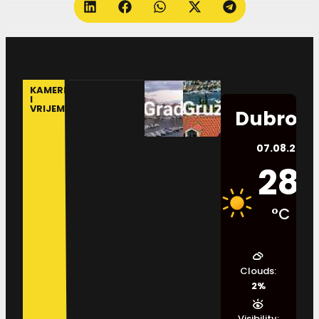
KAMERE
I
VRIJEME
Dubrovn
07.08.2026.
28
°C
Clouds:
2%
Visibility: