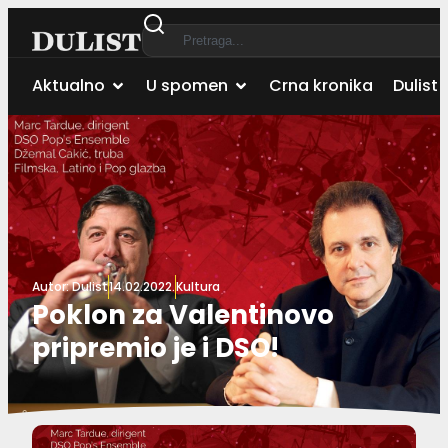
Aktualno
U spomen
Crna kronika
Dulist 
Autor:
Dulist
14.02.2022.
Kultura
Poklon za Valentinovo
pripremio je i DSO!