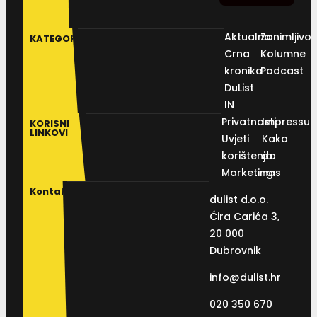
Aktualno
Zanimljivos
KATEGORIJE
Crna
Kolumne
kronika
Podcast
DuList
IN
Privatnosti
Impressu
KORISNI
LINKOVI
Uvjeti
Kako
korištenja
do
Marketing
nas
Kontakt
dulist d.o.o.
Ćira Carića 3,
20 000
Dubrovnik
info@dulist.hr
020 350 670