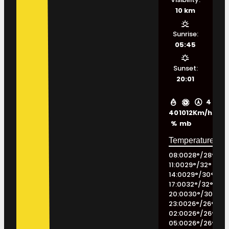
10 km
Sunrise:
05:45
Sunset:
20:01
4
40
1012
Km/h
%
mb
08:00
28
°
/
28
°
11:00
29
°
/
32
°
14:00
29
°
/
30
°
17:00
32
°
/
32
°
20:00
30
°
/
30
°
23:00
26
°
/
26
°
02:00
26
°
/
26
°
05:00
26
°
/
26
°