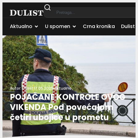
Aktualno
U spomen
Crna kronika
Dulist 
Autor:
Dulist
17.05.2025.
Aktualno
POJAČANE KONTROLE OVOG
VIKENDA Pod povećalom
četiri ubojice u prometu