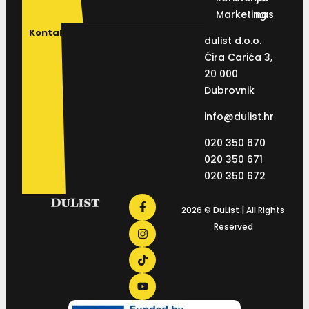
Marketing
nas
Kontakt
dulist d.o.o.
Ćira Carića 3,
20 000
Dubrovnik
info@dulist.hr
020 350 670
020 350 671
020 350 672
2026 © DuList | All Rights
Reserved