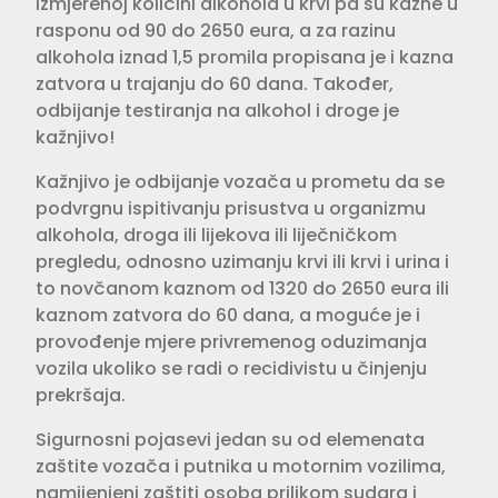
izmjerenoj količini alkohola u krvi pa su kazne u
rasponu od 90 do 2650 eura, a za razinu
alkohola iznad 1,5 promila propisana je i kazna
zatvora u trajanju do 60 dana. Također,
odbijanje testiranja na alkohol i droge je
kažnjivo!
Kažnjivo je odbijanje vozača u prometu da se
podvrgnu ispitivanju prisustva u organizmu
alkohola, droga ili lijekova ili liječničkom
pregledu, odnosno uzimanju krvi ili krvi i urina i
to novčanom kaznom od 1320 do 2650 eura ili
kaznom zatvora do 60 dana, a moguće je i
provođenje mjere privremenog oduzimanja
vozila ukoliko se radi o recidivistu u činjenju
prekršaja.
Sigurnosni pojasevi jedan su od elemenata
zaštite vozača i putnika u motornim vozilima,
namijenjeni zaštiti osoba prilikom sudara i