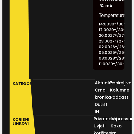
%
mb
14:00
30
°
/
30
°
17:00
30
°
/
30
°
20:00
27
°
/
27
°
23:00
27
°
/
27
°
02:00
26
°
/
26
°
05:00
25
°
/
25
°
08:00
28
°
/
28
°
11:00
30
°
/
30
°
Aktualno
Zanimljivos
KATEGORIJE
Crna
Kolumne
kronika
Podcast
DuList
IN
Privatnosti
Impressu
KORISNI
LINKOVI
Uvjeti
Kako
korištenja
do