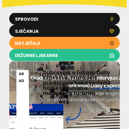
SPROVODI
SJEĆANJA
NATJEČAJI
DEŽURNE LJEKARNE
Dubrovnik u fokusu Daily
10.08.2
GR
Expressa: Franković
026
AD
predstavio kako se Grad
nosi s izazovima
masovnog turizma