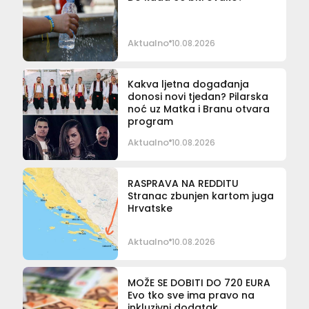
Aktualno
10.08.2026
Kakva ljetna događanja
donosi novi tjedan? Pilarska
noć uz Matka i Branu otvara
program
Aktualno
10.08.2026
RASPRAVA NA REDDITU
Stranac zbunjen kartom juga
Hrvatske
Aktualno
10.08.2026
MOŽE SE DOBITI DO 720 EURA
Evo tko sve ima pravo na
inkluzivni dodatak