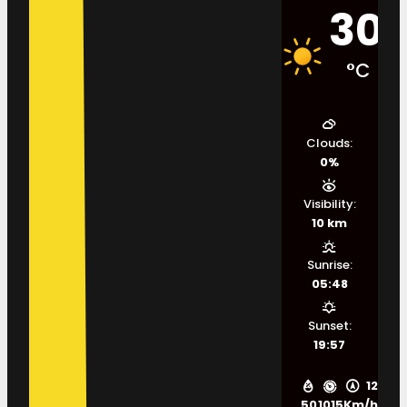
30
°C
Clouds:
0%
Visibility:
10 km
Sunrise:
05:48
Sunset:
19:57
12
50
1015
Km/h