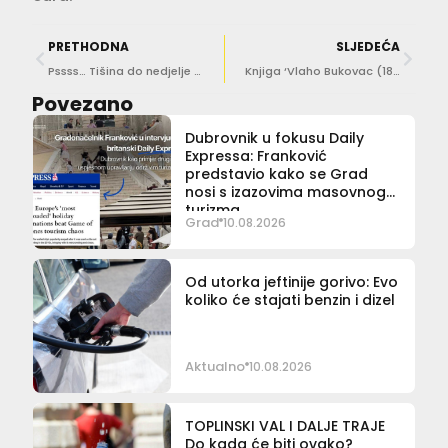
PRETHODNA
SLJEDEĆA
Pssss… Tišina do nedjelje u 19 sati!
Knjiga ‘Vlaho Bukovac (1855 – 1922) autora Igora Zidića predstavljena u Zagrebu
Povezano
Dubrovnik u fokusu Daily
Expressa: Franković
predstavio kako se Grad
nosi s izazovima masovnog
turizma
Grad
10.08.2026
Od utorka jeftinije gorivo: Evo
koliko će stajati benzin i dizel
Aktualno
10.08.2026
TOPLINSKI VAL I DALJE TRAJE
Do kada će biti ovako?