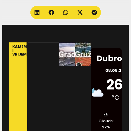
KAMERE
I
VRIJEME
Dubrovn
08.08.2026.
26
°C
Clouds:
22%