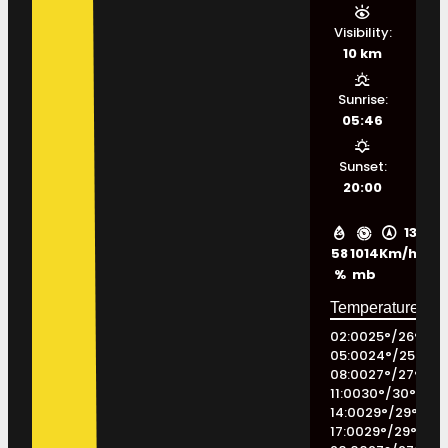
Visibility:
10 km
Sunrise:
05:46
Sunset:
20:00
13
58
1014
Km/h
%
mb
02:00
25
°
/
26
°
05:00
24
°
/
25
°
08:00
27
°
/
27
°
11:00
30
°
/
30
°
14:00
29
°
/
29
°
17:00
29
°
/
29
°