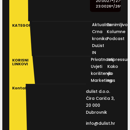
20:00
27
°
/
27
°
23:00
26
°
/
26
°
Aktualno
Zanimljivos
KATEGORIJE
Crna
Kolumne
kronika
Podcast
DuList
IN
Privatnosti
Impressu
KORISNI
LINKOVI
Uvjeti
Kako
korištenja
do
Marketing
nas
Kontakt
dulist d.o.o.
Ćira Carića 3,
20 000
Dubrovnik
info@dulist.hr