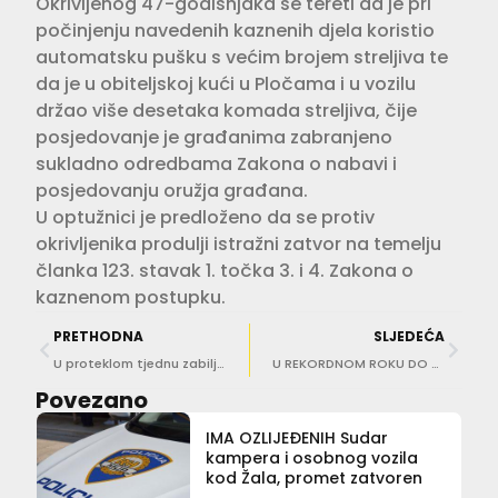
Okrivljenog 47-godišnjaka se tereti da je pri
počinjenju navedenih kaznenih djela koristio
automatsku pušku s većim brojem streljiva te
da je u obiteljskoj kući u Pločama i u vozilu
držao više desetaka komada streljiva, čije
posjedovanje je građanima zabranjeno
sukladno odredbama Zakona o nabavi i
posjedovanju oružja građana.
U optužnici je predloženo da se protiv
okrivljenika produlji istražni zatvor na temelju
članka 123. stavak 1. točka 3. i 4. Zakona o
kaznenom postupku.
PRETHODNA
SLJEDEĆA
U proteklom tjednu zabilježeno čak 30 prometnih nesreća, jedna osoba smrtno stradala
U REKORDNOM ROKU DO UHIĆENJA Petorka u 10 minuta opljačkala pelješku obitelj. Ukrali 1,8 milijuna kuna i nakit
Povezano
IMA OZLIJEĐENIH Sudar
kampera i osobnog vozila
kod Žala, promet zatvoren