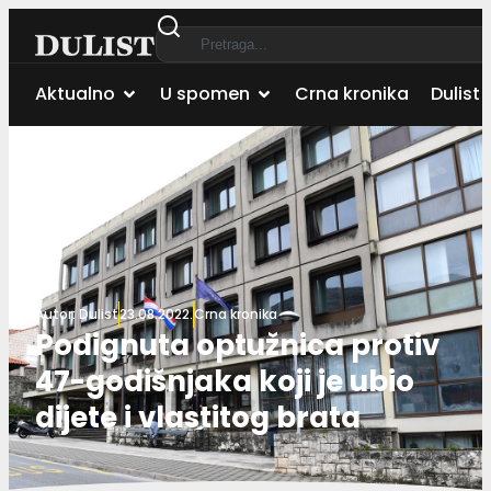
Aktualno
U spomen
Crna kronika
Dulist 
Autor:
Dulist
23.08.2022.
Crna kronika
Podignuta optužnica protiv
47-godišnjaka koji je ubio
dijete i vlastitog brata