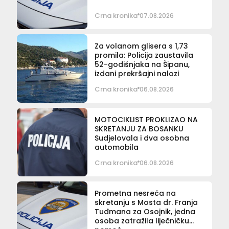
Crna kronika
07.08.2026
Za volanom glisera s 1,73
promila: Policija zaustavila
52-godišnjaka na Šipanu,
izdani prekršajni nalozi
Crna kronika
06.08.2026
MOTOCIKLIST PROKLIZAO NA
SKRETANJU ZA BOSANKU
Sudjelovala i dva osobna
automobila
Crna kronika
06.08.2026
Prometna nesreća na
skretanju s Mosta dr. Franja
Tuđmana za Osojnik, jedna
osoba zatražila liječničku