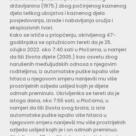
državljanina (1975.) zbog počinjenog kaznenog
djela teškog ubojstva i kaznenog djela
posjedovanja, izrade i nabavljanja oružja i
eksplozivnih tvari.
Kako se ističe u priopćenju, okrivljenog 47-
godišnjaka se optužnicom tereti da je 25.
ožujka 2022. oko 7:40 sati u Pločama, u namjeri
da liši života dijete (2005.) kao osvetu zbog
narušenih međuljudskih odnosa s njegovim
roditeljima, iz automatske puške ispalio više
hitaca u njegovom smjeru nanijevši mu više
prostrijelnih ozljeda uslijed kojih je dijete
odmah preminulo. Okrivljenika se tereti da je
istoga dana, oko 7:55 sati, u Pločama, u
namjeri da liši života svog brata, iz iste
automatske puške ispalio više hitaca u
njegovom smjeru nanijevši mu više prostrijelnih
ozljeda uslijed kojih je i on odmah preminuo.