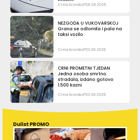
pomoć
Crna kronika
06.08.2026
NEZGODA U VUKOVARSKOJ
Grana se odlomila i pala na
taksi vozilo
Crna kronika
03.08.2026
CRNI PROMETNI TJEDAN
Jedna osoba smrtno
stradala, izdano gotovo
1.500 kazni
Crna kronika
03.08.2026
Dulist PROMO