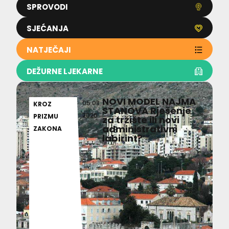
SPROVODI
SJEĆANJA
NATJEČAJI
DEŽURNE LJEKARNE
NOVI MODEL NAJMA
05.08.
KROZ
STANOVA Rješenje
2026
PRIZMU
za tržište ili novi
administrativni
ZAKONA
labirint?