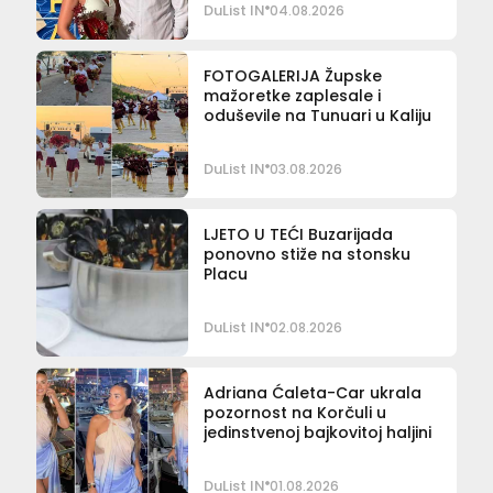
DuList IN
04.08.2026
FOTOGALERIJA Župske
mažoretke zaplesale i
oduševile na Tunuari u Kaliju
DuList IN
03.08.2026
LJETO U TEĆI Buzarijada
ponovno stiže na stonsku
Placu
DuList IN
02.08.2026
Adriana Ćaleta-Car ukrala
pozornost na Korčuli u
jedinstvenoj bajkovitoj haljini
DuList IN
01.08.2026