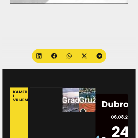
KAMERE
I
VRIJEME
Dubrovn
06.08.2026.
24