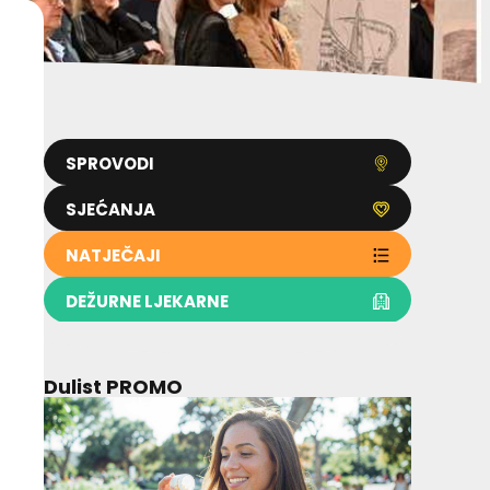
SPROVODI
SJEĆANJA
NATJEČAJI
DEŽURNE LJEKARNE
Dulist PROMO