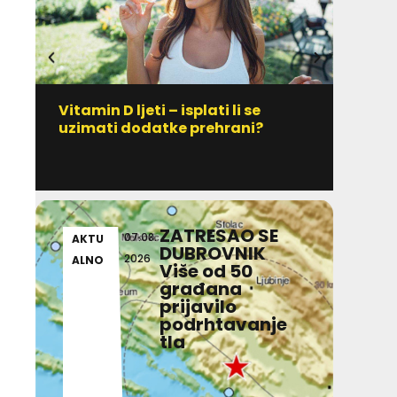
Vitamin D ljeti – isplati li se
IZ D
uzimati dodatke prehrani?
Jedno
poči
ZATRESAO SE
07.08.
AKTU
AKT
DUBROVNIK
2026
ALNO
ALN
Više od 50
građana
prijavilo
podrhtavanje
tla