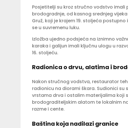
Posjetitelji su kroz stručno vodstvo imal
brodogradnje, od kasnog srednjeg vijeka d
Gruž, koji je krajem 19. stoljeća postupn
se u suvremenu luku.
Izložba ujedno podsjeća na iznimno važnu
karaka i galijun imali ključnu ulogu u r
16. stoljeću.
Radionica o drvu, alatima i bro
Nakon stručnog vodstva, restaurator tehn
radionicu na diorami škara. Sudionici su
vrstama drva i ostalim materijalima koji s
brodograditeljskim alatom te lokalnim n
razme i cente.
Baština koja nadilazi granice