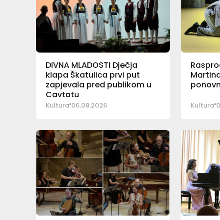
DIVNA MLADOSTI Dječja
Rasprod
klapa Škatulica prvi put
Martina
zapjevala pred publikom u
ponovn
Cavtatu
Kultura
06.08.2026
Kultura
0