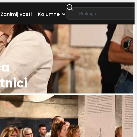
Zanimljivosti
Kolumne
ca
tnici