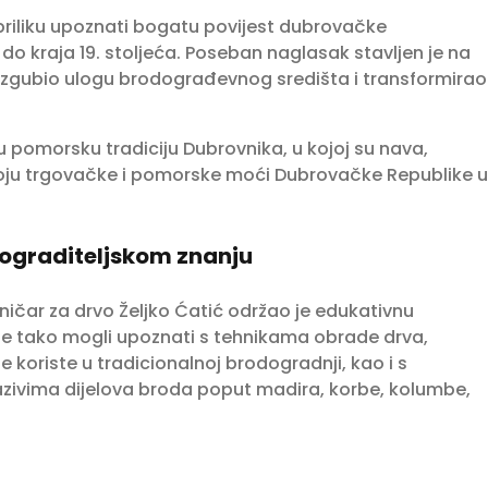
i priliku upoznati bogatu povijest dubrovačke
o kraja 19. stoljeća. Poseban naglasak stavljen je na
o izgubio ulogu brodograđevnog središta i transformirao
 pomorsku tradiciju Dubrovnika, u kojoj su nava,
azvoju trgovačke i pomorske moći Dubrovačke Republike u
dograditeljskom znanju
ičar za drvo Željko Ćatić održao je edukativnu
 se tako mogli upoznati s tehnikama obrade drva,
e koriste u tradicionalnoj brodogradnji, kao i s
azivima dijelova broda poput madira, korbe, kolumbe,