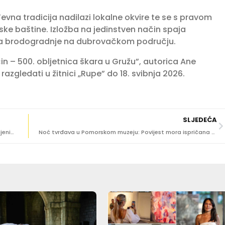
na tradicija nadilazi lokalne okvire te se s pravom
ke baštine. Izložba na jedinstven način spaja
zvoja brodogradnje na dubrovačkom području.
n – 500. obljetnica škara u Gružu”, autorica Ane
razgledati u žitnici „Rupe” do 18. svibnja 2026.
SLJEDEĆA
Od „župske bolesti” do prve operacije: Benić o zaboravljenim stranicama dubrovačke medicine
Noć tvrđava u Pomorskom muzeju: Povijest mora ispričana kroz suvremenu tehnologiju