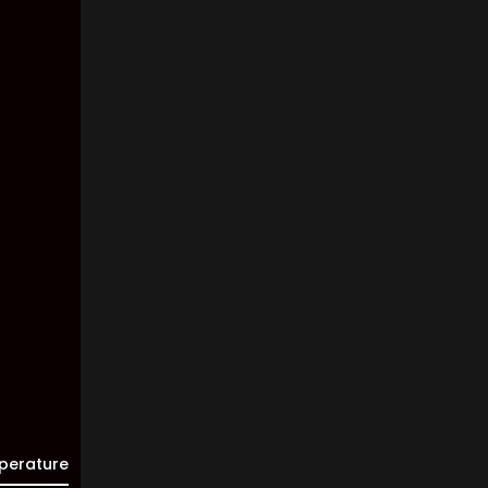
Pressure:
1012 mb
Wind:
2
Km/h
Clouds:
7%
Visibility:
10 km
Sunrise:
05:45
Sunset:
20:01
perature