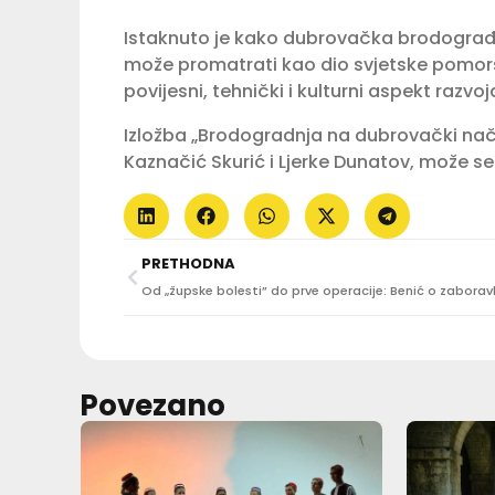
Istaknuto je kako dubrovačka brodograđev
može promatrati kao dio svjetske pomors
povijesni, tehnički i kulturni aspekt ra
Izložba „Brodogradnja na dubrovački nači
Kaznačić Skurić i Ljerke Dunatov, može se 
PRETHODNA
Povezano