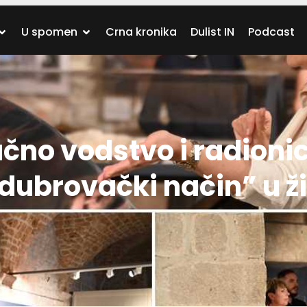
U spomen
Crna kronika
Dulist IN
Podcast
čno vodstvo i radioni
ubrovački način” u ži