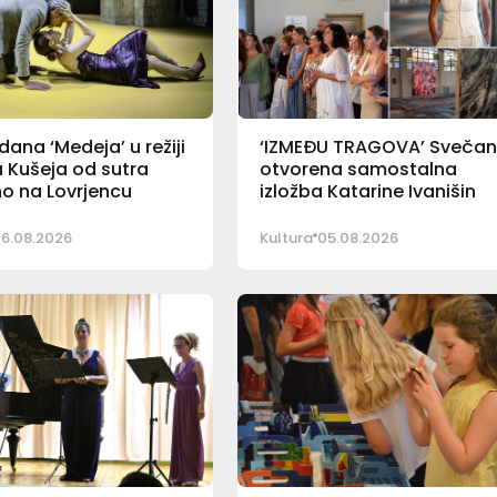
ana ‘Medeja’ u režiji
‘IZMEĐU TRAGOVA’ Sveča
 Kušeja od sutra
otvorena samostalna
o na Lovrjencu
izložba Katarine Ivanišin
6.08.2026
Kultura
05.08.2026