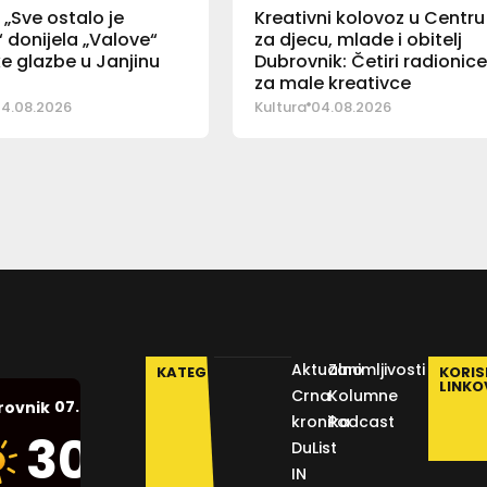
„Sve ostalo je
Kreativni kolovoz u Centru
 donijela „Valove“
za djecu, mlade i obitelj
e glazbe u Janjinu
Dubrovnik: Četiri radionic
za male kreativce
4.08.2026
Kultura
04.08.2026
Aktualno
Zanimljivosti
KATEGORIJE
KORIS
LINKO
Crna
Kolumne
07.08.2026.
rovnik
kronika
Podcast
Humidity:
30
°C
DuList
38 %
IN