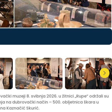
čki muzeji 8. svibnja 2026. u žitnici „Rupe” održali su
ja na dubrovački način – 500. obljetnica škara u
Ana Kaznačić Skurić.