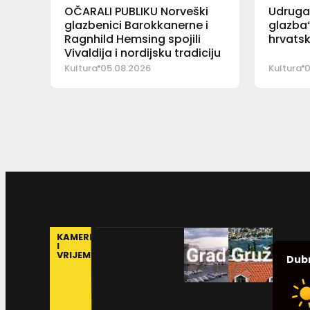
OČARALI PUBLIKU Norveški
Udruga 
glazbenici Barokkanerne i
glazba“
Ragnhild Hemsing spojili
hrvatsk
Vivaldija i nordijsku tradiciju
Kultura
05.08.2026
Kultura
0
KAMERE
I
VRIJEME
Dub