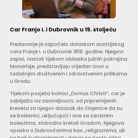
Car Franjo I. i Dubrovnik u 19. stoljeću
Predavanje je započelo dolaskom austrijskog
cara Franje I. u Dubrovnik 1818. godine. Njegovi
zapisi, nastali tijekom obilaska južnih pokrajina
Monarhije, predstavljaju vrijedan izvor o
tadašnjim društvenim i zdravstvenim prilikama
u Gradu.
Tijekom posjeta bolnici „Domus Christi“, car je
zabilježio niz zanimljivosti, od pripremljenih
kreveta za njegov dolazak do činjenice da su
se bolesnici, uključujući i one sa zaraznim
bolestima, slobodno kretali Gradom. Njegova
opaska o Dubrovčanima kao „religioznima, ali
ne baš ćudorednima“ i danas se često citira