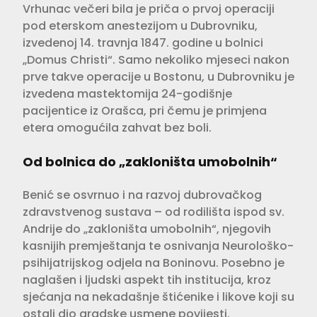
Vrhunac večeri bila je priča o prvoj operaciji
pod eterskom anestezijom u Dubrovniku,
izvedenoj 14. travnja 1847. godine u bolnici
„Domus Christi“. Samo nekoliko mjeseci nakon
prve takve operacije u Bostonu, u Dubrovniku je
izvedena mastektomija 24-godišnje
pacijentice iz Orašca, pri čemu je primjena
etera omogućila zahvat bez boli.
Od bolnica do „zakloništa umobolnih“
Benić se osvrnuo i na razvoj dubrovačkog
zdravstvenog sustava – od rodilišta ispod sv.
Andrije do „zakloništa umobolnih“, njegovih
kasnijih premještanja te osnivanja Neurološko-
psihijatrijskog odjela na Boninovu. Posebno je
naglašen i ljudski aspekt tih institucija, kroz
sjećanja na nekadašnje štićenike i likove koji su
ostali dio gradske usmene povijesti.