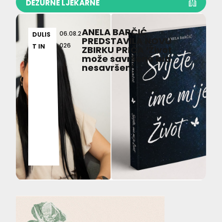
DEŽURNE LJEKARNE
ANELA BARČIĆ
06.08.2
DULIS
PREDSTAVILA NOVU
026
T IN
ZBIRKU PRIČA ‘Život
može savršeno biti
nesavršen’