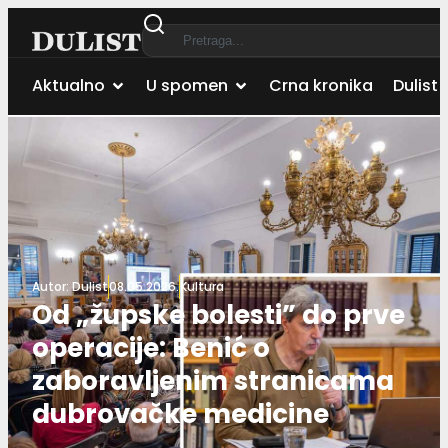
Aktualno
U spomen
Crna kronika
Dulist 
Autor:
Dulist
08.05.2026.
Kultura
Od „župske bolesti” do prve
operacije: Benić o
zaboravljenim stranicama
dubrovačke medicine