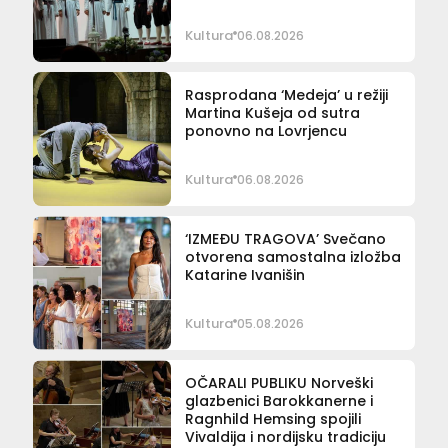
Kultura
06.08.2026
Rasprodana ‘Medeja’ u režiji
Martina Kušeja od sutra
ponovno na Lovrjencu
Kultura
06.08.2026
‘IZMEĐU TRAGOVA’ Svečano
otvorena samostalna izložba
Katarine Ivanišin
Kultura
05.08.2026
OČARALI PUBLIKU Norveški
glazbenici Barokkanerne i
Ragnhild Hemsing spojili
Vivaldija i nordijsku tradiciju