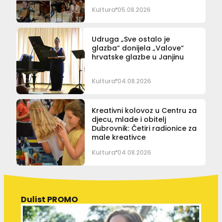
Kultura
05.08.2026
Udruga „Sve ostalo je
glazba“ donijela „Valove“
hrvatske glazbe u Janjinu
Kultura
04.08.2026
Kreativni kolovoz u Centru za
djecu, mlade i obitelj
Dubrovnik: Četiri radionice za
male kreativce
Kultura
04.08.2026
Dulist PROMO