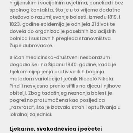
higijenskim i socijalnim uvjetima, ponekad i bez
spolnog kontakta, što je u to vrijeme dodatno
otežavalo razumijevanje bolesti. Između 1819. i
1823. godine epidemija je odnijela 21 život te
dovela do organizacije posebnih izolacijskih
bolnica i sustavnih pregleda stanovništva
Župe dubrovačke.
Sličan medicinsko-društveni nesporazum
dogodio se i na Šipanu 1840. godine, kada je
tijekom cijepljenja protiv velikih boginja
metodom variolacije liječnik Niccolò Nikola
Pinelli nesvjesno prenio sifilis na djecu i njihove
obitelji. Zbog tadašnjeg neznanja bolest je
pogrešno protumačena kao posljedica
„razvrata“, što je izazvalo strah i optuživanja u
lokalnoj zajednici.
Ljekarne, svakodnevica i početci