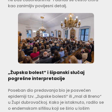
kao zanimljiv povijesni detalj.
„Župska bolest” i šipanski slučaj
pogrešne interpretacije
Poseban dio predavanja bio je posvećen
epidemiji tzv. „župske bolesti“ ili „mal di Breno“
u Župi dubrovačkoj. Kako je istaknuto, radilo se
o endemskom sifilisu koji se širio u lošim