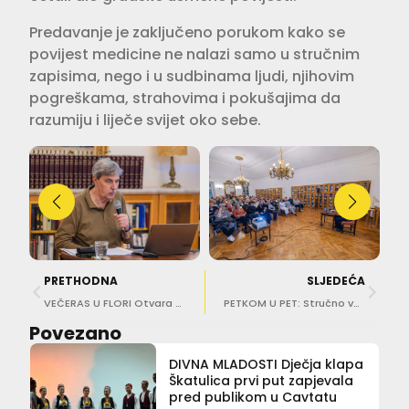
Predavanje je zaključeno porukom kako se
povijest medicine ne nalazi samo u stručnim
zapisima, nego i u sudbinama ljudi, njihovim
pogreškama, strahovima i pokušajima da
razumiju i liječe svijet oko sebe.
PRETHODNA
SLJEDEĆA
VEČERAS U FLORI Otvara se izložba Josipa Pina Ivančića
PETKOM U PET: Stručno vodstvo i radionica „Brodogradnja na dubrovački način” u žitnici Rupe
Povezano
DIVNA MLADOSTI Dječja klapa
Škatulica prvi put zapjevala
pred publikom u Cavtatu