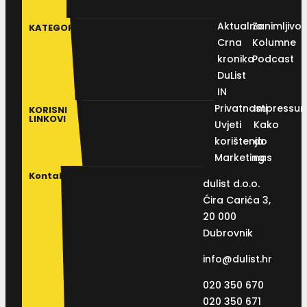
Aktualno
Zanimljivos
KATEGORIJE
Crna
Kolumne
kronika
Podcast
DuList
IN
Privatnosti
Impressu
KORISNI
LINKOVI
Uvjeti
Kako
korištenja
do
Marketing
nas
Kontakt
dulist d.o.o.
Ćira Carića 3,
20 000
Dubrovnik
info@dulist.hr
020 350 670
020 350 671