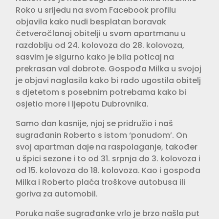
Roko u srijedu na svom Facebook profilu
objavila kako nudi besplatan boravak
četveročlanoj obitelji u svom apartmanu u
razdoblju od 24. kolovoza do 28. kolovoza,
sasvim je sigurno kako je bila poticaj na
prekrasan val dobrote. Gospođa Milka u svojoj
je objavi naglasila kako bi rado ugostila obitelj
s djetetom s posebnim potrebama kako bi
osjetio more i ljepotu Dubrovnika.
Samo dan kasnije, njoj se pridružio i naš
sugrađanin Roberto s istom ‘ponudom’. On
svoj apartman daje na raspolaganje, također
u špici sezone i to od 31. srpnja do 3. kolovoza i
od 15. kolovoza do 18. kolovoza. Kao i gospođa
Milka i Roberto plaća troškove autobusa ili
goriva za automobil.
Poruka naše sugrađanke vrlo je brzo našla put