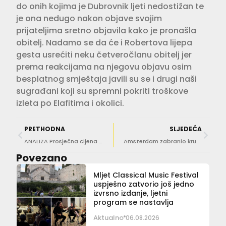
do onih kojima je Dubrovnik ljeti nedostižan te
je ona nedugo nakon objave svojim
prijateljima sretno objavila kako je pronašla
obitelj. Nadamo se da će i Robertova lijepa
gesta usrećiti neku četveročlanu obitelj jer
prema reakcijama na njegovu objavu osim
besplatnog smještaja javili su se i drugi naši
sugrađani koji su spremni pokriti troškove
izleta po Elafitima i okolici.
PRETHODNA
SLJEDEĆA
ANALIZA Prosječna cijena apartmana u Dubrovniku ispod 100 eura! Kako nam stoji konkurencija?
Amsterdam zabranio kruzere
Povezano
Mljet Classical Music Festival
uspješno zatvorio još jedno
izvrsno izdanje, ljetni
program se nastavlja
Aktualno
06.08.2026