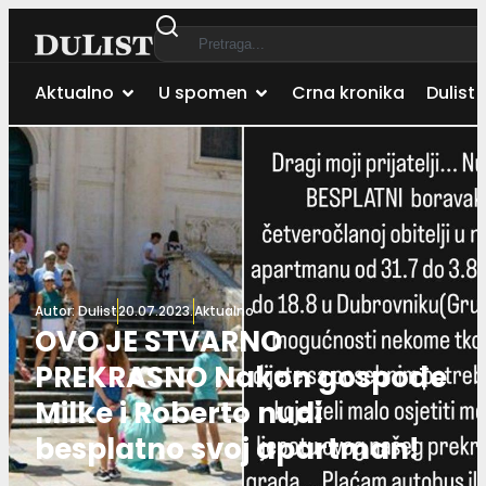
Aktualno
U spomen
Crna kronika
Dulist 
Autor:
Dulist
20.07.2023.
Aktualno
OVO JE STVARNO
PREKRASNO Nakon gospođe
Milke i Roberto nudi
besplatno svoj apartman!