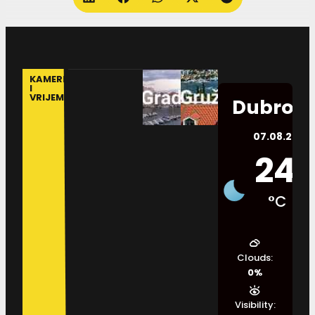
KAMERE
I
VRIJEME
Dubrovn
07.08.2026.
24
°C
Clouds:
0%
Visibility: