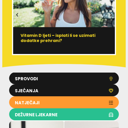
Vitamin D ljeti – isplati li se uzimati
I
dodatke prehrani?
J
p
SPROVODI
SJEĆANJA
NATJEČAJI
DEŽURNE LJEKARNE