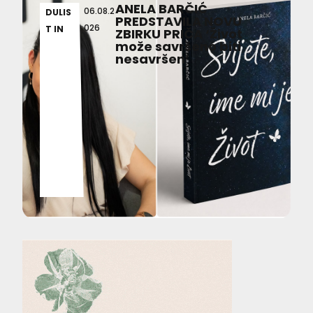
ANELA BARČIĆ
06.08.2
DULIS
PREDSTAVILA NOVU
026
T IN
ZBIRKU PRIČA ‘Život
može savršeno biti
nesavršen’