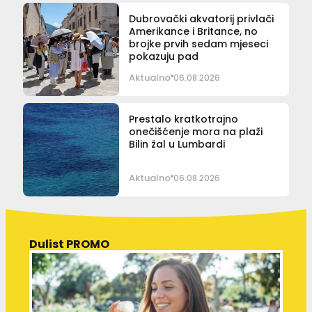
Dubrovački akvatorij privlači
Amerikance i Britance, no
brojke prvih sedam mjeseci
pokazuju pad
Aktualno
06.08.2026
Prestalo kratkotrajno
onečišćenje mora na plaži
Bilin žal u Lumbardi
Aktualno
06.08.2026
Dulist PROMO