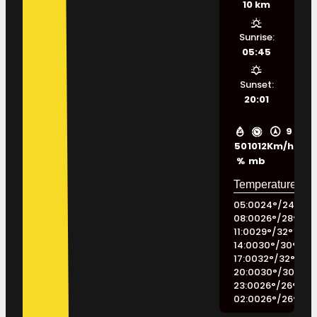
10 km
Sunrise:
05:45
Sunset:
20:01
9
50
1012
Km/h
%
mb
05:00
24
°
/
24
°
08:00
26
°
/
28
°
11:00
29
°
/
32
°
14:00
30
°
/
30
°
17:00
32
°
/
32
°
20:00
30
°
/
30
°
23:00
26
°
/
26
°
02:00
26
°
/
26
°