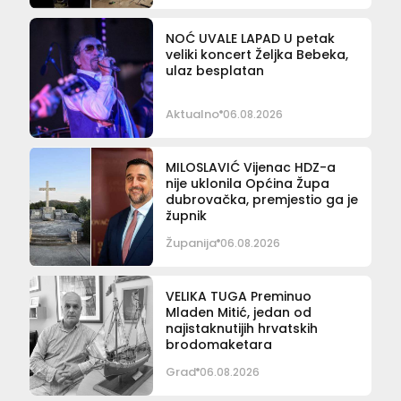
NOĆ UVALE LAPAD U petak
veliki koncert Željka Bebeka,
ulaz besplatan
Aktualno
06.08.2026
MILOSLAVIĆ Vijenac HDZ-a
nije uklonila Općina Župa
dubrovačka, premjestio ga je
župnik
Županija
06.08.2026
VELIKA TUGA Preminuo
Mladen Mitić, jedan od
najistaknutijih hrvatskih
brodomaketara
Grad
06.08.2026