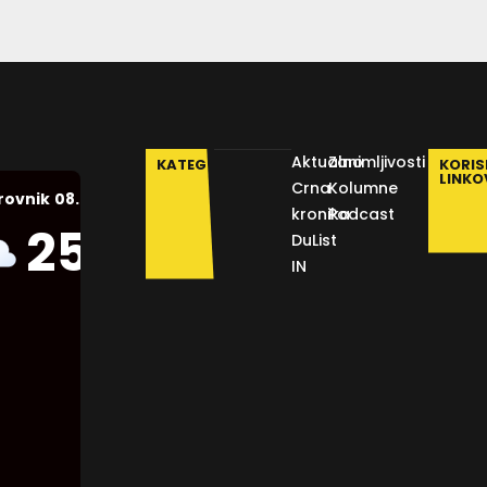
Aktualno
Zanimljivosti
KATEGORIJE
KORIS
LINKO
Crna
Kolumne
08.08.2026.
rovnik
kronika
Podcast
Humidity:
25
°C
DuList
56 %
IN
Pressure:
1012 mb
Wind:
16
Km/h
Clouds:
11%