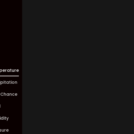
Visibility:
10 km
Sunrise:
05:46
Sunset:
20:00
perature
ipitation
 Chance
d
dity
sure