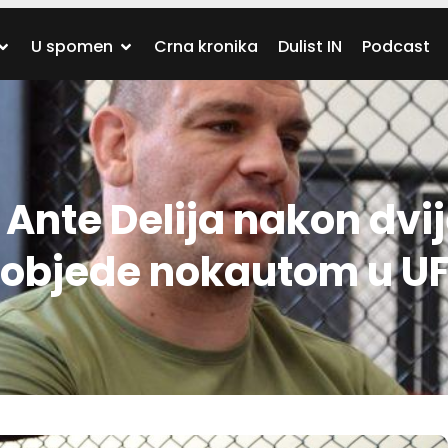
U spomen
Crna kronika
Dulist IN
Podcast
Ante Delija nakon dvi
pobjede nokautom u U