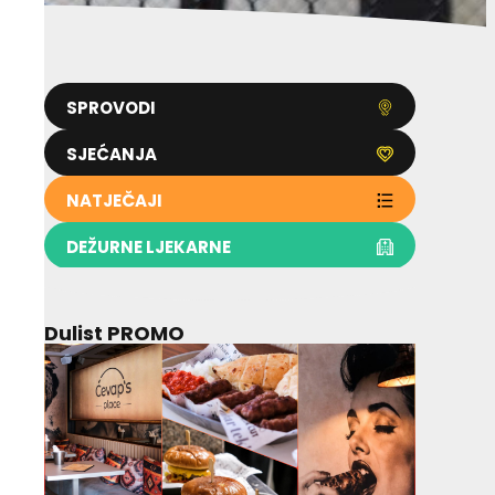
SPROVODI
SJEĆANJA
NATJEČAJI
DEŽURNE LJEKARNE
Dulist PROMO