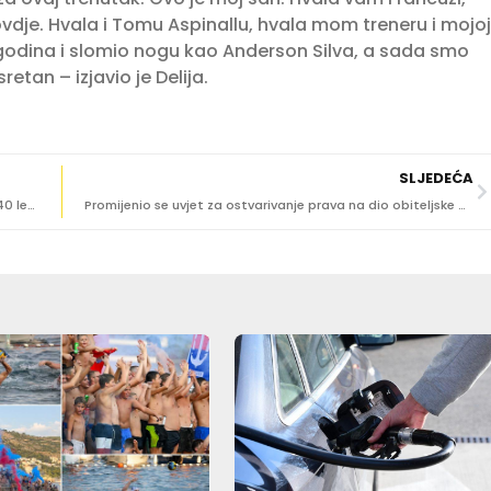
i ovdje. Hvala i Tomu Aspinallu, hvala mom treneru i mojoj
 godina i slomio nogu kao Anderson Silva, a sada smo
etan – izjavio je Delija.
SLJEDEĆA
AVIONSKI BOOM Iz Dubrovnika prema Londonu više od 40 letova tjedno, za Pariz zabilježeno 30 letova
Promijenio se uvjet za ostvarivanje prava na dio obiteljske mirovine