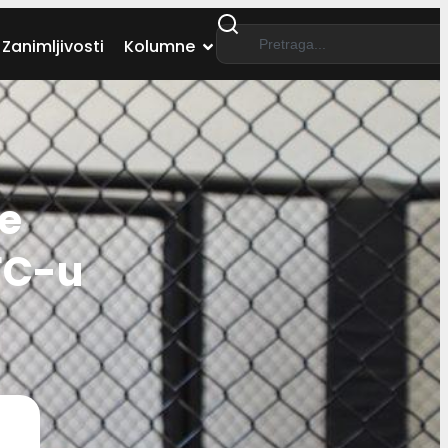
Zanimljivosti
Kolumne
je
FC-u