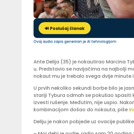
🔊 Poslušaj članak
Ovaj audio zapis generiran je AI tehnologijom
Ante Delija (35) je nokautirao Marcina T
u. Predstavio se navijačima na najbolji m
nokaut mu je trebalo svega dvije minute i
U prvih nekoliko sekundi borbe bilo je jas
stariji Tybura odmah se pokušao spasiti 
izvesti rušenje. Međutim, nije uspio. Nak
kombinacijom došao do nokauta, piše
In
Deliju je nakon pobjede uz ovacije publike 
– Moj debi je ovdje, radio sam 20 godina 