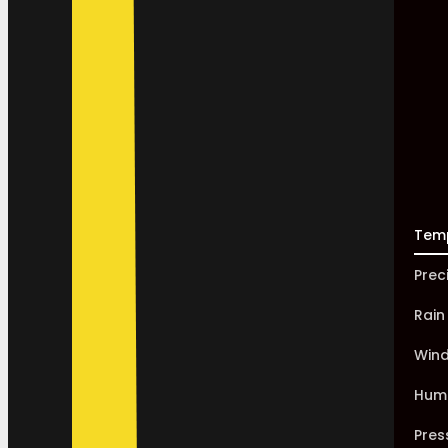
Tem
Prec
Rain
Win
Humi
Pres