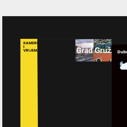
KAMERE
I
VRIJEME
Dub