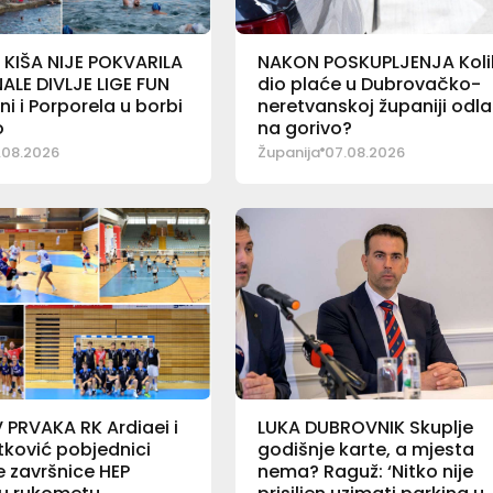
 KIŠA NIJE POKVARILA
NAKON POSKUPLJENJA Koli
ALE DIVLJE LIGE FUN
dio plaće u Dubrovačko-
ni i Porporela u borbi
neretvanskoj županiji odla
o
na gorivo?
.08.2026
Županija
07.08.2026
PRVAKA RK Ardiaei i
LUKA DUBROVNIK Skuplje
ković pobjednici
godišnje karte, a mjesta
 završnice HEP
nema? Raguž: ‘Nitko nije