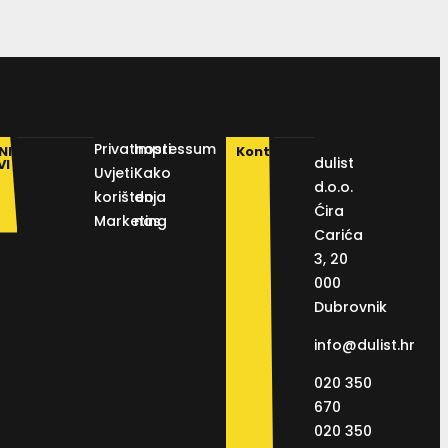
Privatnosti
Impressum
NI
Kontakt
dulist
VI
Uvjeti
Kako
d.o.o.
korištenja
do
Ćira
Marketing
nas
Carića
3, 20
000
Dubrovnik
info@dulist.hr
020 350
670
020 350