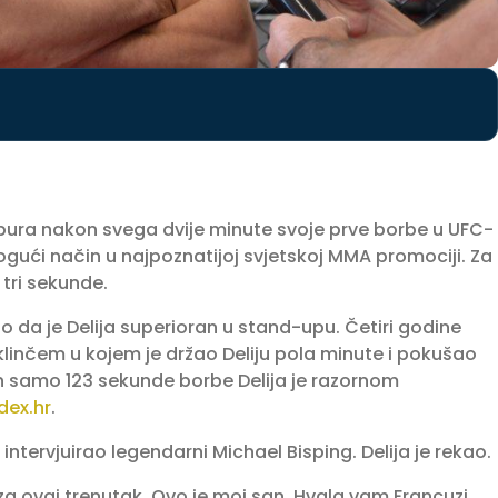
ybura nakon svega dvije minute svoje prve borbe u UFC-
ogući način u najpoznatijoj svjetskoj MMA promociji. Za
 tri sekunde.
no da je Delija superioran u stand-upu. Četiri godine
klinčem u kojem je držao Deliju pola minute i pokušao
on samo 123 sekunde borbe Delija je razornom
dex.hr
.
intervjuirao legendarni Michael Bisping. Delija je rekao.
za ovaj trenutak. Ovo je moj san. Hvala vam Francuzi,