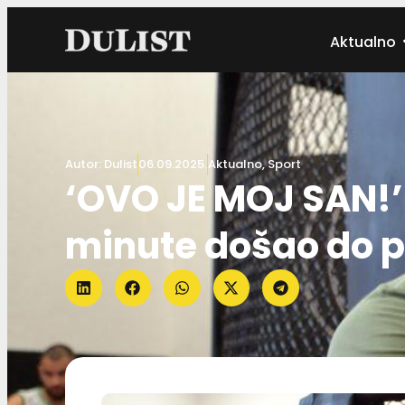
Aktualno
Autor:
Dulist
06.09.2025.
Aktualno
,
Sport
‘OVO JE MOJ SAN!’ 
minute došao do 