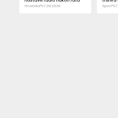
nastavili raditi nakon rata
trunira
Hrvatska
07.08.2026
Sport
07