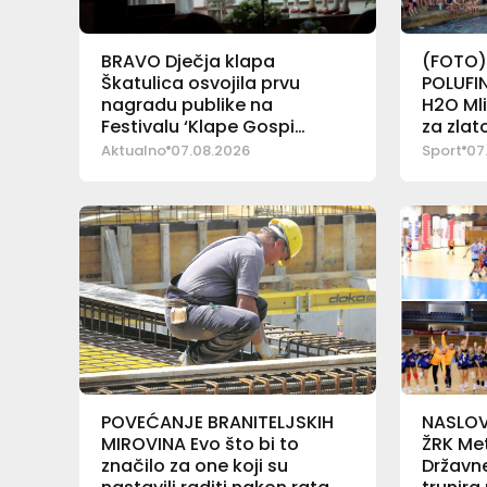
BRAVO Dječja klapa
(FOTO)
Škatulica osvojila prvu
POLUFIN
nagradu publike na
H2O Mli
Festivalu ‘Klape Gospi
za zlat
Sinjskoj’
Aktualno
07.08.2026
Sport
07
POVEĆANJE BRANITELJSKIH
NASLOV 
MIROVINA Evo što bi to
ŽRK Met
značilo za one koji su
Državne