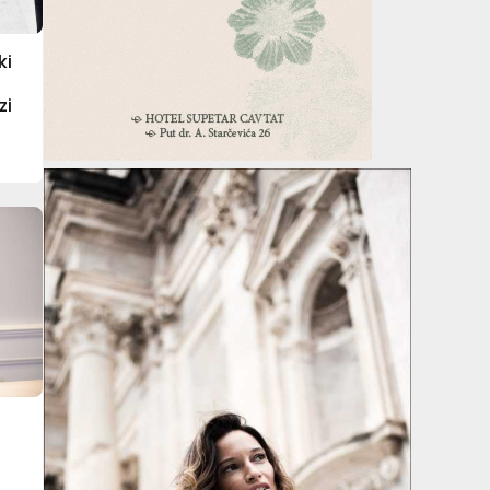
ki
zi